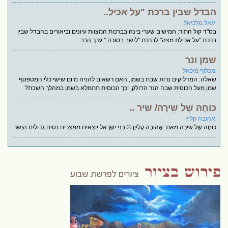
הבדל שבין ברכת "על אכיל..
יגאל מלכיאל
בס"ד קול התור: חמישים שערי בינה בברכות המצוות עיונים וביאורים בהבדל שבין
ברכת "על אכילת מצה" לברכת "לישב בסוכה " ערך הרב
שמן ונר
מכלוף מיכאל
שאלה: המדליקים נרות שבת בשמן, האם רשאים להניח מיום שישי כלי המטפטף
שמן מעל הכוסית שבה הנר הדולק, וכך הכוסית תתמלא בשמן במהלך השבת?
כּוֹחָהּ שֶׁל שִׁירָה/ שיר ..
אהובה קליין
כּוֹחָהּ שֶׁל שִׁירָה מֵאֵת: אֲהוּבָה קְלַייְן © בְּנֵי יִשְׂרָאֵל יוֹצְאִים מִמִּצְרַיִם נִסִּים גְּדוֹלִים הַיְשַׁר