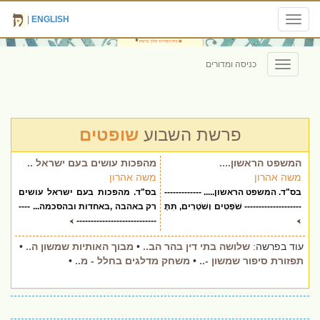
|
ENGLISH
Toggle
navigation
כניסה ומדורים
Toggle
navigation
פרשת השבוע
שופטים
המשפט הראשון....
מהפכות עושים בעם ישראל ..
משה אהרון
משה אהרון
בס"ד. המשפט הראשון..... -------------
בס"ד. מהפכות בעם ישראל עושים
-------------------- שֹׁפְטִים וְשֹׁטְרִים, תִּתֶּ
רק באהבה ,באחדות ובהסכמה... ----
----------------------------
עוד בפרשה:
שלושה בתי דין בהר הב..
•
מבוך האותיות שמשון ה..
•
תפזורת סיפור שמשון -..
•
משחק מדלגים בחלל - מ..
•