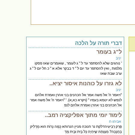
דברי תורה על הלכה
ל"ג בעומר
יניב
' נוהגים שלא להסתפר עד ל " ג לעומר , שאומרים שאז פסקו
מלמות , ואין להסתפר עד יום ל " ד בבקר אלא א " כ חל יום ל " ג
ערב שבת שאז
לא גזרו על כוהנות איסור יציא..
יניב
"ויאמר ה' אל משה אמר אל הכהנים בני אהרן ואמרת אלהם
לנפש לא יטמא בעמיו " (ויקרא כא,א). ' "ויאמר ה' אל משה אמר
אל הכהנים בני אהרן ואמרת אלהם לנפ
לימוד יומי מתוך אפליקציה רמב..
אביהו ח
פֶּרֶק רְבִיעִיהדלקת נר חנוכה מניין הנרותא כַּמָּה נֵרוֹת הוּא מַדְלִיק
בַּחֲנֻכָּה? מִצְוָתָהּ שֶׁיִּהְיֶה כָּל בַּיִת וּבַיִת מַדְ