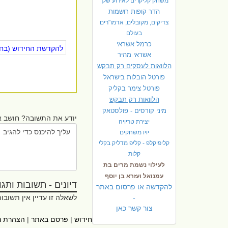
משחק קליקרים לאירוע שלך
הדר קופות רושמות
צדיקים, מקובלים, אדמו"רים
בעולם
כרמל אשראי
להקדשת החידוש (בחינ
אשראי מהיר
הלוואות לעסקים רק תבקש
פורטל הובלות בישראל
פ
ורטל צימר בקליק
הלוואות רק תבקש
מיני קורסים - פולסטאק
יודע את התשובה? חושב 
יצירת טריויה
יויו משחקים
קליפיקלפ - קליפ מדליק בקלי
קלות
לעילוי נשמת מרים בת
עמנואל ועזרא בן יוסף
דיונים - תשובות ותגובו
להקדשה או פרסום באתר
-
לשאלה זו עדיין אין תשובו
צור קשר כאן
ראשי
|
אתרי עזר
|
אודות חידוש
|
פרסם באתר
|
הצהרת נ