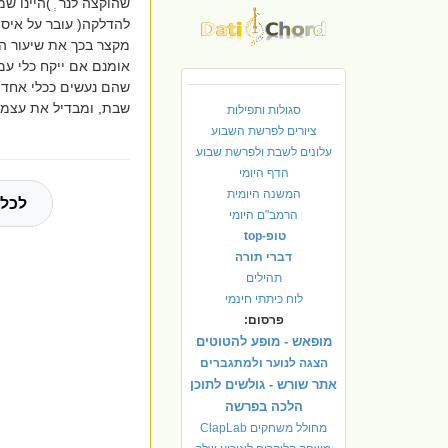
שהוקצה לנר ְ )היינו שמ
להדלקה( עובר על איסו
מקצר בכך את שיעור הב
אומנם אם ייקח כלי עם 
שהם נעשים ככלי אחד, ובכך אדם 
שבת, ומבדיל את עצמו
סגולות ותפילות
ציורים לפרשת השבוע
עלונים לשבת ולפרשת שבוע
הדף היומי
המשנה היומית
לכל 
הרמב"ם היומי
טופ-top
דברי תורה
תהילים
לוח כיתתי חינמי
פרסום:
מופאש - מופע להטוטים
הצגה לנוער ולמתגברים
אתר שורש - גולשים לתוכן
הלכה בפרשה
מחולל משחקים ClapLab