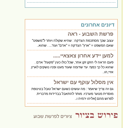
דיונים אחרונים
פרשת השבוע - ראה
עצוב שכך מסתכמת הצדקה : שהיא שקולה ויותר ל"משפט"
שאם המשפט = "ארץ" הצדקה = "אדם" ועוד... . שהוא..
למען יידע אחרון צאצאיי.....
פעם הראה לי הזקן זקן אחר, שכל כולו כעין "פקעת" אדם .
שהוא כל כך כפוף. עד שדומה שעוד מעט ופניו נושקים לארץ.
אזיי,הו..
אין מסלול עוקף עם ישראל
גם זה צריך שיאמר : מה עושים כשעם ישראל טובל בטינופת
מוסרית מנוער מערכיו. מותר להתאבל בבדידות מדברית.
לפרוש מהם [אליהו ירמיה ו..