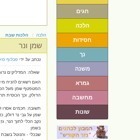
חגים
הלכה
הלכה
הלכות שבת
חסידות
שמן ונר
נך
נכתב על ידי
מכלוף מי
משנה
שאלה: המדליקים נרות
האם רשאים להניח מיום
גמרא
המטפטף שמן מעל הכו
הדולק, וכך הכוסית 
מחשבה
תשובה: חכמים אסרו ל
שונות
שמן על גבי נר דולק, 
נקב הכלי לתוך הנר, ג
בשמן
שבכלי - והנוטל בשבת