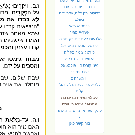
משחק קליקרים לאירוע שלך
ז,ב:
וַיַּקְרִיבוּ נְש
הדר קופות רושמות
עַל-הַפְּקֻדִים: מ
צדיקים, מקובלים, אדמו"רים
לא כבדו את מש
בעולם
"הנשיאים קרבו ע
כרמל אשראי
אשראי מהיר
שמא מאחר שנתעצ
הלוואות לעסקים רק תבקש
ואמרו שישלימו 
פורטל הובלות בישראל
קרבו עצמן
והכני
פ
ורטל צימר בקליק
מבחר גימטריאו
הלוואות רק תבקש
ומסכים על ידם;
מיני קורסים - פולסטאק
יצירת טריויה
שבת שלום, שבת 
יויו משחקים
מוחלט את אויבינו
קליפיקלפ - קליפ מדליק בקלי
קלות
לעילוי נשמת מרים בת
עמנואל ועזרא בן יוסף
מ
להקדשה או פרסום באתר
-
ו,ה:
עַד-מְלֹאת הַיָּ
צור קשר כאן
האם נזיר הוא חו
ואפשר להגיע אלי