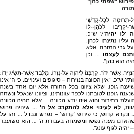
ירוש "שפתי כהן"
ורה
ָל-תְּרוּמָה לְכָל-קָדְשֵׁי
ֶר-יַקְרִיבוּ לַכֹּהֵן--לוֹ
ה 'לו יהיה'
? ש"כ:
עליו נתינתו לכהן,
על גבי המזבח, אלא
תנם לעצמו
... וכן
היה הוא כהן".
ִיר, אֲשֶׁר יִדֹּר, קָרְבָּנוֹ לַיהוָה עַל-נִזְרוֹ, מִלְּבַד אֲשֶׁר-תַּשִּׂיג יָדוֹ:
ות
? ש"כ: "אין הכוונה בנזירות – סיגופים ועינויים, כי ה' אינו
יענה גופו, שלא ציוונו בכל התורה אלא יום אחד בשנה
נענה גופנו לטובתנו לכפר עוונותינו, וציוונו שנאכל ונשתה
תועלת בנזירות והוא אינו יודע הכוונה ... אלא תהיה הכוונה
וות,
לא לעינוי אלא להתקרב אל ה'
... שיהיה פרוש
.. ונקרא קדוש, כי פירוש 'קדוש' – נפרש ונבדל ... זהו על
 כשהאדם מענה נפשו ומשמחה בעבודת ה' ... הוא משועבד
יהיה לגוף עונג".