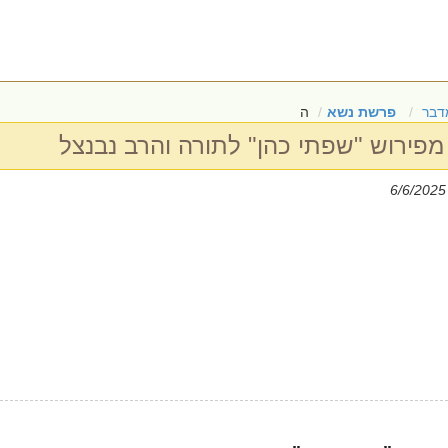
דבר
פרשת נשא
ה
פירוש "שפתי כהן" לתורה והרב נבנצל
|