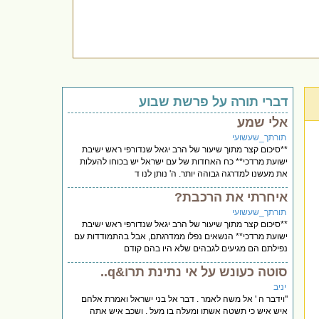
דברי תורה על פרשת שבוע
אלי שמע
תורתך_שעשועי
**סיכום קצר מתוך שיעור של הרב יגאל שנדורפי ראש ישיבת
ישועת מרדכי** כח האחדות של עם ישראל יש בכוחו להעלות
את מעשנו למדרגה גבוהה יותר. ה' נותן לנו ד
איחרתי את הרכבת?
תורתך_שעשועי
**סיכום קצר מתוך שיעור של הרב יגאל שנדורפי ראש ישיבת
ישועת מרדכי** הנשאים נפלו ממדרגתם, אבל בהתמודדות עם
נפילתם הם מגיעים לגבהים שלא היו בהם קודם
סוטה כעונש על אי נתינת תרו&q..
יניב
"וידבר ה ' אל משה לאמר . דבר אל בני ישראל ואמרת אלהם
איש איש כי תשטה אשתו ומעלה בו מעל . ושכב איש אתה