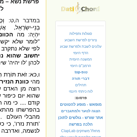
פרשת נשא – מפ
לת
במדבר ה,ט:
וְכ
בְנֵי-יִשְׂרָאֵל, אֲשׁ
יִהְיֶה
:
מה
הכוונ
סגולות ותפילות
ציורים לפרשת השבוע
"לומר שלא יקשה 
עלונים לשבת ולפרשת שבוע
לפי שלא נתקרב 
הדף היומי
יחשוב שהוא נו
המשנה היומית
לכהן 'לו יהיה' שי
הרמב"ם היומי
טופ-top
ו,כא: זֹאת תּוֹרַת הַנָּז
דברי תורה
מהי
כוונת הנזיר
תהילים
רוצה מן האדם ש
לוח כיתתי חינמי
שהוא יום כיפור ש
פרסום:
קודם .... כי מה 
מופאש - מופע להטוטים
בהפרשתו מהתא
הצגה לנוער ולמתגברים
מהבלי העולם
.
אתר שורש - גולשים לתוכן
'תורת נזרו', כי
הלכה בפרשה
לנשמה, ואדרבה – 
מחולל משחקים ClapLab