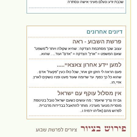
שכבת זרע ונעלם מעיני אישה ונסתרה
דיונים אחרונים
פרשת השבוע - ראה
עצוב שכך מסתכמת הצדקה : שהיא שקולה ויותר ל"משפט"
שאם המשפט = "ארץ" הצדקה = "אדם" ועוד... . שהוא..
למען יידע אחרון צאצאיי.....
פעם הראה לי הזקן זקן אחר, שכל כולו כעין "פקעת" אדם .
שהוא כל כך כפוף. עד שדומה שעוד מעט ופניו נושקים לארץ.
אזיי,הו..
אין מסלול עוקף עם ישראל
גם זה צריך שיאמר : מה עושים כשעם ישראל טובל בטינופת
מוסרית מנוער מערכיו. מותר להתאבל בבדידות מדברית.
לפרוש מהם [אליהו ירמיה ו..