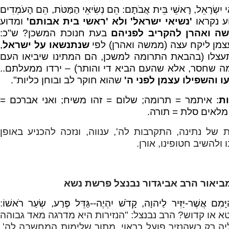
ִׂיאֵי יִשְׂרָאֵל, רָאשֵׁי בֵּית אֲבֹתָם: הֵם נְשִׂיאֵי הַמַּטֹּת, הֵם הָעֹמְדִים
דוע נקראו
'נשיאי ישראל' ולא 'ראשי בית אבותם'
ומדוע
ה ואהרן להקריב לפניהם
בעת חנוכת המשכן? ש"כ:
צמן ליקח עצה (ממשה ואהרן) לפי
שנתנשאו על ישראל
,
לו (בהבאת התרומה למשכן, הם המתינו שיביאו העם
מה שחסר, אלא שהעם הביא די והותר) – ירדו ממעלתם..
עו והשפילו עצמן לפני ה'
שהוא חוקר לב ובוחן כליות".
ת
: איתמר = תרומה; שלום = זהו משיח; ואני אברכם =
מלאים סלת = תורה.
של נתינה, התקרבות לה', ענווה, ונזכה להכניע באופן
 ולהשיב חטופינו, אורן.
ביאור הרב אביגדור נבנצל פרשת נשא
מִם אֲשֶׁר-יַזִּיר לַיהוָה, קָדֹשׁ יִהְיֶה--גַּדֵּל פֶּרַע, שְׂעַר רֹאשׁוֹ
:
טא או קדוש? הרב נבנצל: "הנזירות היא מדרגה מאד גבוהה
ה רק כשהנזיר פועל כראוי, מתוך שלימות המחשבה לה'.