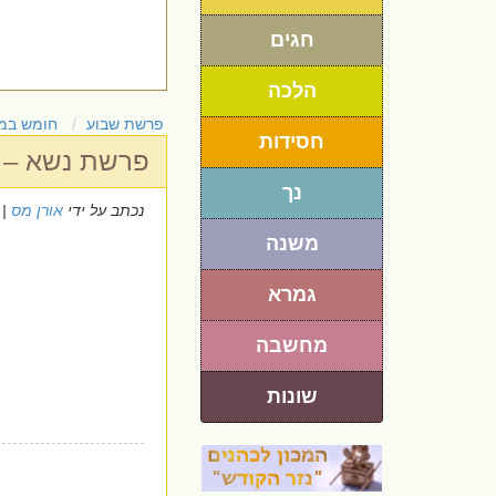
חגים
הלכה
פרשת שבוע
חומש במ
חסידות
פרשת נשא – מ
נך
נכתב על ידי
אורן מס
 6/6/2025
משנה
גמרא
מחשבה
שונות