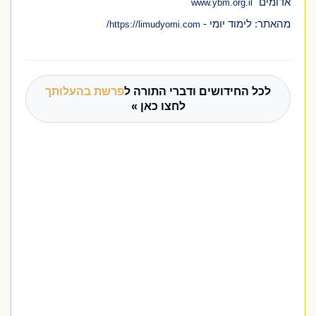
אדומים"
www.ybm.org.il
מהאתר: לימוד יומי -
/
https://limudyomi.com
לכל החידושים ודברי התורה ל
פרשת בהעלותך
לחצו כאן »