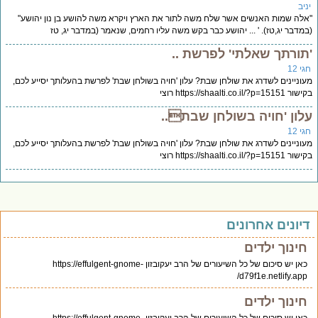
יב
לה שמות האנשים אשר שלח משה לתור את הארץ ויקרא משה להושע בן נון יהושע"
מדבר יג,טז). ' ... יהושע כבר בקש משה עליו רחמים, שנאמר (במדבר יג, טז
תורתך שאלתי' לפרשת ..
י 12
וניינים לשדרג את שולחן שבת? עלון 'חויה בשולחן שבת' לפרשת בהעלותך יסייע לכם,
https://shaalti.co.il/?p=1515 רוצי
לון 'חויה בשולחן שבת..
י 12
וניינים לשדרג את שולחן שבת? עלון 'חויה בשולחן שבת' לפרשת בהעלותך יסייע לכם,
https://shaalti.co.il/?p=1515 רוצי
יונים אחרונים
חינוך ילדים
כאן יש סיכום של כל השיעורים של הרב יעקובזון https://effulgent-gnome-
d79f1e.netlify.app/
חינוך ילדים