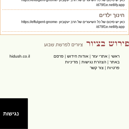
כאן יש סיכום של כל השיעורים של הרב יעקובזון https://effulgent-gnome-
d79f1e.netlify.app/
חינוך ילדים
כאן יש סיכום של כל השיעורים של הרב יעקובזון https://effulgent-gnome-
d79f1e.netlify.app/
ראשי
|
אתרי עזר
|
אודות חידוש
|
פרסם
hidush.co.il
באתר
|
הצהרת נגישות
|
מדיניות
פרטיות
|
צור קשר
נגישות