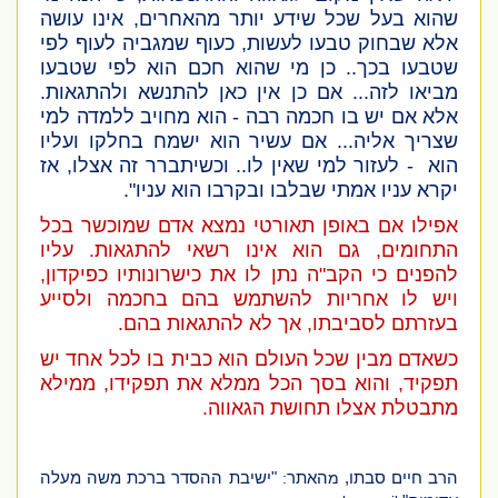
שהוא בעל שכל שידע יותר מהאחרים, אינו עושה
אלא שבחוק טבעו לעשות, כעוף שמגביה לעוף לפי
שטבעו בכך.. כן מי שהוא חכם הוא לפי שטבעו
מביאו לזה... אם כן אין כאן להתנשא ולהתגאות.
אלא אם יש בו חכמה רבה - הוא מחויב ללמדה למי
שצריך אליה... אם עשיר הוא ישמח בחלקו ועליו
הוא
- לעזור למי שאין לו.. וכשיתברר זה אצלו, אז
יקרא עניו אמתי שבלבו ובקרבו הוא עניו".
אפילו אם באופן תאורטי נמצא אדם שמוכשר בכל
התחומים, גם הוא אינו רשאי להתגאות. עליו
להפנים כי הקב"ה נתן לו את כישרונותיו כפיקדון,
ויש לו אחריות להשתמש בהם בחכמה ולסייע
בעזרתם לסביבתו, אך לא להתגאות בהם.
כשאדם מבין שכל העולם הוא כבית בו לכל אחד יש
תפקיד, והוא בסך הכל ממלא את תפקידו, ממילא
מתבטלת אצלו תחושת הגאווה.
הרב חיים סבתו,
מ
האתר
:
"ישיבת ההסדר ברכת משה מעלה