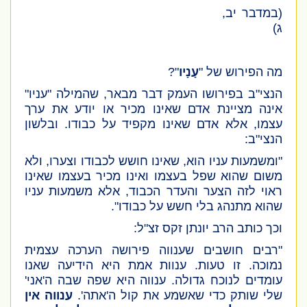
(במדבר יב,
ג)
מה הפירוש של "
עָנָיו
"?
הנצי"ב בפירושו העמק דבר מבאר, שהמילה "עניו"
אינה מציינת אדם שאינו מכיר או יודע את ערך
עצמו, אלא אדם שאינו מקפיד על כבודו. ובלשון
הנצי"ב:
"ומשמעות עניו הוא, שאינו חושש לכבודו וצערו, ולא
משום שהוא שפל בעצמו ואינו מכיר בעצמו שאינו
ראוי לזה הצער והעדר הכבוד, אלא משמעות עניו
שהוא מתנהג בלי חשש על כבודו".
וכך כותב הרב יונתן זקס זצ"ל:
"רבים חושבים שענווה פירושה הערכה עצמית
נמוכה. זו טעות. ענוות אמת היא הידיעה שאנו
עומדים לנוכח גדולה. ענווה היא שפה שבה ה'אני'
שלי שותק כדי שאשמע את קול ה'אתה'.
ענווה אין