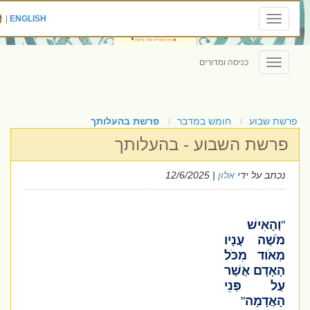
|
ENGLISH
Toggle
navigation
כניסה ומדורים
Toggle
navigation
פרשת שבוע
חומש במדבר
פרשת בהעלותך
פרשת השבוע - בהעלותך
נכתב על ידי
אלון
| 12/6/2025
"
וְהָאִישׁ
מֹשֶׁה עָנָיו
מְאֹוד מִכֹּל
הָאָדָם אֲשֶׁר
עַל פְּנֵי
הָאֲדָמָה
"