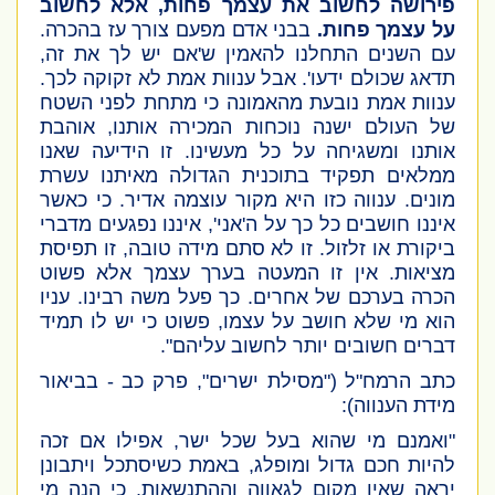
פירושה לחשוב את עצמך פחות, אלא לחשוב
על עצמך פחות.
בבני אדם מפעם צורך עז בהכרה.
עם השנים התחלנו להאמין ש'אם יש לך את זה,
תדאג שכולם ידעו'. אבל ענוות אמת לא זקוקה לכך.
ענוות אמת נובעת מהאמונה כי מתחת לפני השטח
של העולם ישנה נוכחות המכירה אותנו, אוהבת
אותנו ומשגיחה על כל מעשינו. זו הידיעה שאנו
ממלאים תפקיד בתוכנית הגדולה מאיתנו עשרת
מונים. ענווה כזו היא מקור עוצמה אדיר. כי כאשר
איננו חושבים כל כך על ה'אני', איננו נפגעים מדברי
ביקורת או זלזול. זו לא סתם מידה טובה, זו תפיסת
מציאות. אין זו המעטה בערך עצמך אלא פשוט
הכרה בערכם של אחרים. כך פעל משה רבינו. עניו
הוא מי שלא חושב על עצמו, פשוט כי יש לו תמיד
דברים חשובים יותר לחשוב עליהם".
כתב הרמח"ל
("מסילת ישרים", פרק כב - בביאור
מידת הענווה)
:
"ואמנם מי שהוא בעל שכל ישר, אפילו אם זכה
להיות חכם גדול ומופלג, באמת כשיסתכל ויתבונן
יראה שאין מקום לגאווה וההתנשאות, כי הנה מי