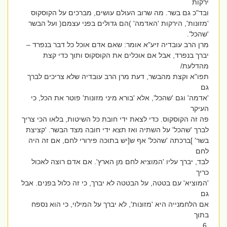
ירקות
ובד"כ גם בשר. מה שרוב העולם עושים, מברכים על הקוסקוס
'מזונות', הירקות 'האדמה' )הם גדולים בפני עצמם( ועל הבשר
'שהכל'.
מרן הרב עובדיה זיע"א אומר: שאם אדם אוכל כל דבר בנפרד –
יברך בנפרד, אבל אם אוכלים את הקוסקוס ותוך כדי קצת
מהדלעת/
תפו"א וקצת מהבשר, דעת מרן הרב עובדיה שלא צריכים לברך
גם
'אדמה' וגם 'שהכל', אלא 'בורא מיני מזונות' פוטר את הכל, כי
העיקר
פה זה הקוסקוס. כדי לצאת ידי חובת כל השיטות, בלאו הכי צריך
לברך 'שהכל' על השתיה ואז תצא ידי חובה מצד הבשר. 'קציצת
בשר' ]ברכתה 'שהכל' אף ש[יש בתוכה פירורי לחם, אם זה היה
לחם
לבד, יברך עליו 'המוציא לחם מן הארץ'. אם אדם רוצה לאכול
כריך
'המוציא' עם בטטה, על הבטטה לא יברך, כי זה כלול בפנים. אבל
גם
אם הלחמנייה היא 'מזונות', לא יברך על המילוי, כי הוא נספח
בתוך
.6