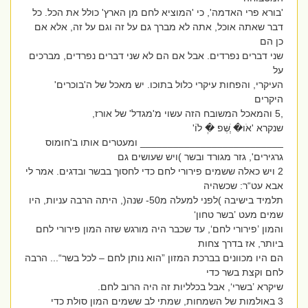
'בורא פרי האדמה', כי 'המוציא לחם מן הארץ' כולל את הכל. כל
דבר שאתה אוכל, אתה לא מברך גם על זה וגם על זה, אלא אם
כן הם
שני דברים נפרדים. אבל אם הם לא שני דברים נפרדים, מברכים
על
העיקרי, והפחות עיקרי כלול בתוכו. יש מאכל של ה'בוכרים'
היקרים
,5 והמאכל המשובח הזה עשוי מ'מגדל' של אורז,
שנקרא 'אֹו� ְְׁשְּפ �ְ לֹוֹ'
__________________________ ומעטרים אותו ב'חומוס
גרגירים', גזר מגורד ובשר )ויש שעושים גם
2 ויש כאלה ששמים פירורי לחם כדי לחסוך בבשר ובדגים. אמר לי
אבא עט“ר: שכשהיה
תלמיד בישיבה )לפני למעלה מ50- שנה(, היתה הרבה עניות, היו
שמים מעט ’בשר טחון‘
והמון ’פירורי לחם‘, עד שכבר היה מורגש שזה המון פירורי לחם
ביותר, אז בדרך צחות
הם היו מכוונים בברכת המזון ”הוא נותן לחם – לכל בשר“... הרבה
לחם וקצת בשר כדי
שיקרא ’בשרי‘, אבל בכלליות זה היה הרוב לחם.
3 באולמות של השמחות, שמתי לב ששמים המון סולת כדי