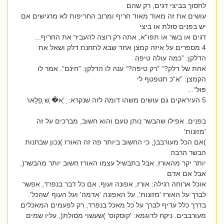
לחסוך בביצי דגים, רק שהם
עושים את זה מאוד מאוד חריף ומרוב החריפות לא מרגישים אם
יש בפנים סולת או ביצי
דגים או בשר או תפו“א, אתה רק רוצה להעביר את החריף...
4 מספרים על איזה קמצן אחד שבא לתחנת דלק ושאל את
הדלקן: ”כמה עולה טיפה
אחת של דלק?“ ”רק טיפה?“ ענה לו הדלקן: ”חינם“. אמר לו
הקמצן: ”א“כ תטפטף לי
פּוּל“...
5 העיראקים גם עושים משהו דומה לזה שנקרא: ַ ’ַא� ְְׁש ְְפָלָאּוּ‘
בפנים. אפילו שהבשר נותן טעם והוא חשוב, מברכים על זה
'מזונות'
)אם הכל מעורבב(, כי החשוב ביותר פה זה האורז )נכון שבחנות
הבשר הרבה
יותר יקר מהאורז, אבל בתבשיל עצמו האורז חשוב יותר מהבשר(.
אבל אם אדם
אוכל ארוחה רגילה: אורז, אפונה ועוף, אם כל דבר בנפרד, אפשר
לברך על האורז 'מזונות', על האפונה 'אדמה' ועל העוף 'שהכל'.
בדרך כלל עדיף לברך על כל מאכל בנפרד, רק לפעמים המאכלים
מעורבבים. ניקח לדוגמא: 'קוסקוס' )שעשוי מסולת(, עליו שמים