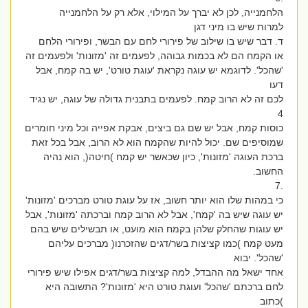
הלחמנייה, לכן לא יברך על המילוי, אלא רק על הלחמנייה
למרות שיש בו מיני דגן
ד. דבר שיש בו שילוב של פירורי לחם עם הבשר, ופירורי הלחם
או הקמח הם לא בכמות גבוהה, לפעמים זה 'מזונות' ולפעמים זה
'שהכל'. לדוגמא יש עוגה נקראת 'עוגת טורט', יש בה קמח, אבל
דעו
לכם זה לא הרוב קמח. לפעמים בתבנית גדולה של עוגה, יש נגיד
4
כוסות קמח, אבל יש שם גם ביצים, אבקת אפייה וכל מיני חומרים
שמוסיפים שם. יכול להיות שהקמח הוא לא הרוב, אבל בכל זאת
ברכת העוגה 'מזונות', כיון שכאשר יש קמח )חיטה(, הוא נהיה
החשוב.
.7
כי במהות שלו הוא יותר חשוב, אז על עוגת טורט מברכים 'מזונות'
יש עוגה שיש בה 'קמח', אבל לא הרוב קמח וברכתה 'מזונות', אבל
יש עוגות שהחלק שלהן בקמח הוא מועט, או תבשילים שיש בהם
מעט קמח )כמו קציצות בשר/דגים שהזכרנו( מברכים עליהם
'שהכל'. יבוא
אחד ישאל מה ההבדל, למה קציצות בשר/דגים אפילו שיש פירורי
לחם ברכתם 'שהכל' ועוגת טורט היא 'מזונות'? התשובה היא
)כתוב