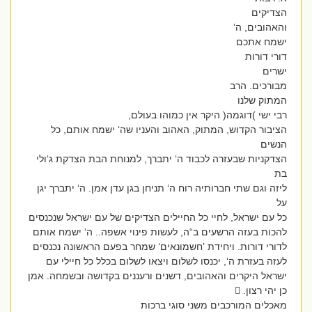
הצדיקים
והאהובים, ה‘
ישמח אתכם
דורי דורות
ישרים
מבורכים. הרב
המתוק שלנו
רבי ישי )דוגמה( היקר אין כמוהו בעולם,
הציבור הקדוש, המתוק, האהוב והעניו שה‘ ישמח אותם, כל
הנשים
הצדקניות שבעזרה לכבוד ה‘ יתברך, למנוחת הבת הצדקת ג‘ולי
בת
ליזה וגם שתי חברותיה רוח ה‘ תניחן בגן עדן אמן. ה‘ יתברך יגן
על
כל עם ישראל, לחיי כל החיילים הצדיקים של עם ישראל שנכנסים
להכות בעזה הרשעים ב“ה, לעשות פינוי אשפה.. ה‘ ישמח אותם
לדורי דורות. ויחידת ’חשמונאים‘ שמחר בפעם הראשונה נכנסים
לעזה בעזרת ה‘, יכנסו לשלום ויצאו לשלום בכלל כל חיילי עם
ישראל היקרים והאהובים, דשנים ורעננים בקדושה ובשמחה. אמן
כן יהי רצון. 
מאכלים המורכבים משני סוגי ברכות