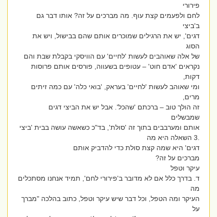
פירורי
לחם ולפעמים קצת עוף. מה מברכים על זה? אותו דבר גם
ב'ביצי
דגים', יש את הרגילים שמוכרים אותם שהם בבישול, ויש את
הסוג
של אלה שאוהבים לעשות 'לחיים' עם הוויסקי בקבלת שבת והם
נקראים 'אדם חוט' – עטופים בשעווה, פורסים אותם פרוסות
דקות,
ומי שאוהב לעשות 'לחיים' בעראק, 'בואי כלה' עם כמה זיתים
מרים,
זה הולך טוב – ברכתם 'שהכל'. אבל יש את הביצי דגים
שמבשלים
אותם ומערבבים בתוך זה 'סולת', בד"כ כשאשה עושה בבית 'ביצי
.3 השאלה היא מה
דגים' היא שמה קצת סולת כדי להדביק אותם
מברכים על זה?
עיקר וטפל
ד. בדרך כלל אם לא מדובר ב'פירורי לחם', תמיד אנחנו מסתכלים
מה
העיקר ומה הטפל, וכל דבר שיש עיקר וטפל, כתוב בהלכה "מברך
על