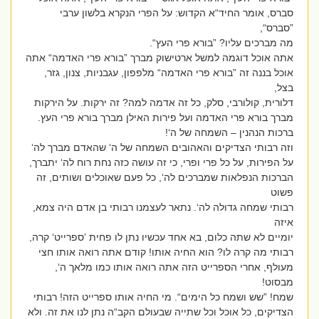
סברס, אומר החיד“א הקדוש: על הפרי הנקרא בלשון ערבי
”סברס“,
מה מברכים עליו? ”בורא פרי העץ“.
אתה אוכל דוגמה למשל ארטישוק מברך ”בורא פרי האדמה“ אתה
אוכל בננה זה ”בורא פרי האדמה“ מלפפון, עגבניות, צנון, גזר,
בצל,
דלורית, קולורבי, סלק, כל זה אדמה למה? זה ירקות. על הירקות
מברך בורא פרי האדמה ועל פירות האילן מברך בורא פרי העץ.
ברכות הנהנין – השמחה של ה‘!
וזה רבותי הצדיקים והאהובים השמחה של ה‘ שהאדם מברך לה‘
על הפירות, על כל פרי ופרי, כי זה עושה כזה נחת רוח לה‘ יתברך,
הברכות הנפלאות שמברכים לה‘, כל פעם שאוכלים ושותים, זה
פשוט
רבותי שמחה גדולה לה‘. נתאר לעצמנו רבותי בן אדם היה צמא,
איזה
יומיים לא שתה כלום, בא אחד עכשיו נתן לו פחית ’ספרייט‘ קרה,
רבותי מה קרה לו? הוא החיה אותו! קודם אתה רואה אותו חצי
מעולף, אחרי הספרייט הזה אתה רואה אותו כמו מלאך ה‘,
מבסוט!
שמח! ”שש ושמח כל הימים“. מי החיה אותו ספרייט הזה! רבותי
הצדיקים, כל אוכל וכל שתייה שבעולם הקב“ה נתן לנו את זה. ולא