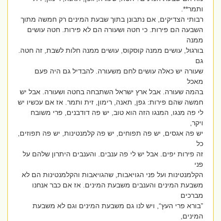
ותמר**.
רבותי הצדיקים, אם נתבונן בתוך שבעת המינים רק חמשה מתוך
השבעה הם פירות. כי חטה ושעורה הם לא פירות. חטה עושים
ממנה
בורגול, עושים ממנה קוסקוס, עושים ממנה חלות לשבת, זה חטה.
גם
שעורה יש כאלה עושים לחם משעורה. להבדיל גם היה פעם
מאכל
בהמה שעורה. אבל ארץ ישראל השתבחה בחטה ושעורה. אבל יש
חמשה שהם פירות: גפן, תאנה, רימון, זית ותמר. אז אם עכשיו יש
לי פה מנגו, המנגו הזה הוא טוב, יש פה דודבנים, פרי משובח
ויקר,
יש פה אגסים, יש פה תפוחים, יש פה קלמנטינות, יש פה תפוזים,
כל
זה פירות יפים. אבל יש לי פה ענבים. והענבים היתרון שלהם על
פני
הקלמנטינות ועל פני הגויאבות, שהגויאבות והקלמנטינות הם לא
משבעת המינים והענבים משבעת המינים. אז אם כבר אנחנו
מברכים
”בורא פרי העץ“, ויש לנו גם משבעת המינים וגם לא משבעת
המינים,