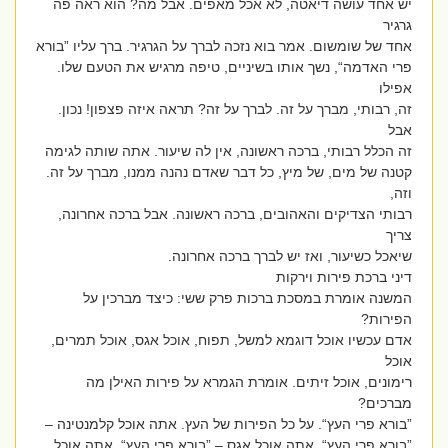
יש אחד עושה דיאטה, לא אכל מאפים. אבל מה? הוא ראה פה
גרגיר
אחד של שומשום. אמר בוא נזכה לברך על הגרגיר. ברך עליו ”בורא
פרי האדמה“, נשך אותו בשיניים, טיפה מרגיש את הטעם שלו.
אפילו
זה, רבותי, מברך על זה. לברך על זה? תראה איזה פצפון! נכון.
אבל
זה הכלל רבותי, ברכה ראשונה, אין לה שיעור. אתה שותה לגימה
קטנה של מים, של מיץ, כל דבר שאדם נהנה ממנו, מברך על זה.
וזה,
רבותי הצדיקים והאהובים, ברכה ראשונה. אבל ברכה אחרונה,
צריך
שיאכל כשיעור, ואז יש לברך ברכה אחרונה.
דיני ברכת פירות וירקות
המשנה אומרת במסכת ברכות פרק ששי: כיצד מברכין על
הפירות?
אדם עכשיו אוכל דוגמא למשל, תפוח, אוכל אגס, אוכל תמרים,
אוכל
רימונים, אוכל זיתים. אומרת הגמרא על פירות האילן מה
מברכים?
”בורא פרי העץ“. על כל הפירות של העץ. אתה אוכל קלמנטינה –
”בורא פרי העץ“, אתה אוכל אגס – ”בורא פרי העץ“, אתה אוכל