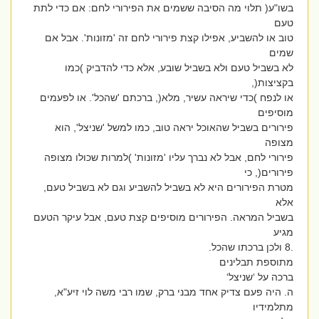
בשו"ע( תלוי מה הסיבה ששמים את הפירורי לחם: אם כדי לתת
טעם
טוב או להשביע, אפילו קצת פירורי לחם זה 'מזונות'. אבל אם
שמים
לא בשביל טעם ולא בשביל שובע, אלא כדי להדביק )כמו
בקציצות(,
או לנפח )כדי שיראה עשיר, מלא(, ברכתם 'שהכל'. או לפעמים
מוסיפים
פירורים בשביל שהאוכל יראה טוב, כמו למשל 'שניצל', הוא
מצופה
פירורי לחם, אבל לא נברך עליו 'מזונות' )למרות שכולו מצופה
פירורים(, כי
מטרת הפירורים היא לא בשביל להשביע וגם לא בשביל טעם,
אלא
בשביל המראה. הפירורים מוסיפים קצת טעם, אבל עיקר הטעם
מגיע
.8 ולכן ברכתו שהכל.
מתוספת תבלינים
ברכה על ‘שניצל‘
ה. היה פעם צדיק אחד מבני ברק, שמו רבי משה לוי זיע"א,
מתלמידיו