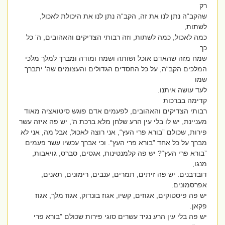
רק
שהקב“ה נתן לנו את זה, הקב“ה נתן לנו את היכולת לאכול,
לשתות,
כמה לאכול, כמה לשתות, וזה רבותי הצדיקים והאהובים, ה‘ כל
כך
שמח מזה שהאדם אוכל ושותה ושמח ומודה ומברך למלך מלכי
המלכים הקב“ה, על כל החסדים הגדולים והעצומים שה‘ יתברך
שמו
לעד עושה איתנו.
קדימה בברכות
רבותי הצדיקים והאהובים, לפעמים אדם פוגש סיטואציה מאוד
מעניינת, יש לו בלי עין הרע שלחן מלא ברכת ה‘, יש פה איזה עשר
פירות, שכולם ”בורא פרי העץ“, אני רוצה לאכול, אבל מה, אני לא
מברך על כל אחד ”בורא פרי העץ“. וכי אברך עכשיו עשר פעמים
”בורא פרי העץ“? יש פה קלמנטינות, אגסים, סברס, גויאבות,
מנגו,
דובדבנים. יש פה זיתים, תמרים, ענבים, רימונים, תאנים,
אפרסמונים.
יש פה פיסטוקים, אגוזים, קשיו, אגוז בונדוק, אגוז מלך, אגוז
פקאן.
יש פה בלי עין הרע נגיד עשרים סוגי פירות שכולם ”בורא פרי