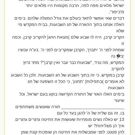
ישראל מלאים מפה לפה, הרבה מקומות היו מלאים יותר
מ'כיפור',
דברים שאי אפשר לתאר בעולם את גודל המעלה שלהם. בימים
האלה אנחנו בתוך ההארה של חג השבועות, בבית המקדש מי
שלא
הקריב קרבן, היה לו שבוע שלם )מצאת החג( להקריב קרבן, וכמה
זו
שמחה לפני ה' יתברך, הקרבן שמקריבים לפני ה'. בע"ה עכשיו
יָּב�ָ נה
המקדש, מה נגיד, "שבועות כבר עבר ואין קרבן"? מחר נרוץ
להקריב
קרבן במקדש, כי זה בתוך השבוע של חג השבועות. ולכן כל השבוע
לא אומרים )בתפילות( 'תחנון', כי הכל זו השפעה של חג
השבועות.
בימים האלו האור של התורה הקדושה בוקע בעם ישראל, וכל
שיעור
__________________________ תורה שאנשים משתתפים
בו, זה גם שליח של ה' להגן בעד כל עם
13 יש כאלה נשים מומחיות שעושות את החיטה גרגרים גרגרים.
איך הן מצליחות? יש
להן פטנט: לפני שמבשלות את החיטה הן שופכות קצת שמן