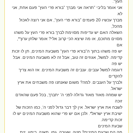
העץ“.
אני אומר בליבי ”תראה אני מברך ”בורא פרי העץ“ פעם אחת, אני
לא
מברך עכשיו 20 פעמים ”בורא פרי העץ“, אם אני רוצה לאכול
מהכל,
השאלה האם יש עדיפות מסוימת לברך בורא פרי העץ על משהו
מסוים מתוכם, או מה שיצא הכי קרוב אלי? אומר שלחן ערוך*,
אם
יש פה משהו בתוך ה“בורא פרי העץ“ משבעת המינים, תן לו זכות
קדימה. למשל, אגוזים זה טוב, אבל זה לא משבעת המינים. אבל
יש פה
דוגמה למשל ענבים. ענבים זה משבעת המינים. אז הוא צריך
להקדים
ולברך על הענבים. למה? משום שאנחנו פה משבחים את ארץ
ישראל.
יש שמחה מאוד מאוד גדולה לפני ה‘ יתברך, בכל פעם שהאדם
זוכה
לשבח את ארץ ישראל. אין לך דבר גדול לפני ה‘, כמו הזכות של
ישיבת ארץ ישראל*. ולכן אם יש פרי שהוא משבעת המינים יש לו
זכות קדימה.
שבעת המינים
מה הם שבעת המינים? חטה, שעורה, גפן, תאנה, רימון, זית