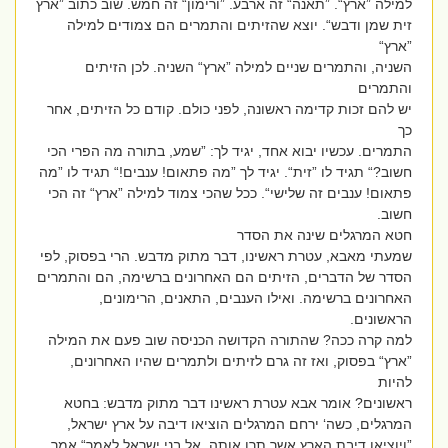
למילה ”ארץ“. ”תאנה“ זה ארבע. ”ורימון“ זה חמש. שוב כתוב ”ארץ
זית שמן ודבש“. יוצא שהזיתים והתמרים הם צמודים למילה
”ארץ“
השניה, והתמרים שניים למילה ”ארץ“ השניה. לכן הזיתים
והתמרים
יש להם זכות קדימה ראשונה, לפני כולם. קודם כל הזיתים, אחר
כך
התמרים. עכשיו יבוא אחד, יגיד לך: ”שמע, בתורה מה הפרי הכי
חשוב?“ תגיד לו ”זית“. יגיד לך ”מה פתאום! ענבים!“ תגיד לו ”מה
פתאום! ענבים זה שלישי“. ככל שהכי צמוד למילה ”ארץ“ זה הכי
חשוב.
חטא המרגלים שינה את הסדר
שמעתי מאבא, עטרת ראשינו, דבר מתוק מדבש. הרי בפסוק, לפי
הסדר של הדברים, הזיתים הם האחרונים ברשימה, הם והתמרים
האחרונים ברשימה. ואילו הענבים, התאנים, הרימונים,
הראשונים.
למה קרה ככה? שהתורה הקדושה הכניסה שוב פעם את המילה
”ארץ“ בפסוק, ואז זה גרם לזיתים ולתמרים שהיו האחרונים,
להיות
ראשונים? אומר אבא עטרת ראשינו דבר מתוק מדבש: בחטא
המרגלים, כשה‘ ירחם המרגלים הוציאו דיבה על ארץ ישראל,
”ויוציאו דיבת הארץ אשר תרו אותה, אל בני ישראל לאמר“ אמר