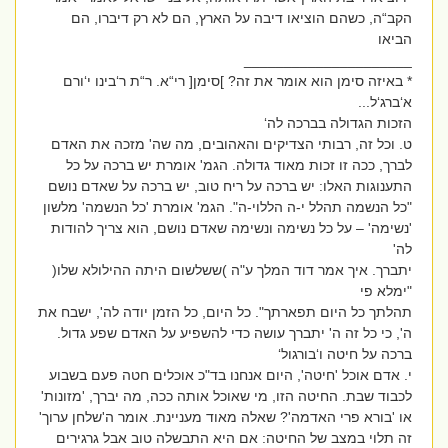
הקב“ה, כשהם הוציאו דיבה על הארץ, הם לא רק דיברו, הם
הביאו
_____________________
* באיזה סימן הוא אומר את זה? ]סימן[ רי“א. ר“ת ר‘בינו י‘ורם
א‘ברג‘ל...
הזכות הגדולה בברכה לה‘
ט. וכל זה, רבותי הצדיקים והאהובים, מה שה' מזכה את האדם
לברך, ככה זו זכות מאוד גדולה. הגמ' אומרת יש ברכה על כל
התענוגות האלו: יש ברכה על ריח טוב, יש ברכה על שאדם נושם
"כל הנשמה תהלל י-ה הללוי-ה". הגמ' אומרת 'כל הנשמה' מלשון
'נשימה' – על כל נשימה ונשימה שאדם נושם, הוא צריך להודות
לה'
יתברך. איך אמר דוד המלך ע"ה )ששלשום היתה ההילולא שלו(
"ימלא פי
תהלתך כל היום תפארתך". כל היום, כל הזמן יודה לה', ישבח את
ה', כי כל זה ה' יתברך עושה כדי להשפיע על האדם שפע גדול.
ברכה על חיטה ו‘בורגול‘
י. אדם אוכל 'חיטה', היום אנחנו בד"כ אוכלים חטה פעם בשבוע
לכבוד שבת. החיטה הזו, מי שאוכל אותה ככה, מה יברך, 'מזונות'
או 'בורא פרי האדמה'? שאלה מאוד מעניינת. אומר ה'שלחן ערוך'
זה תלוי במצב של החיטה: אם היא התבשלה טוב אבל גרגירים