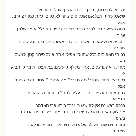
יה“, אכלת לחם, תברך ברכת המזון. אבל כל זה צריך
שיאכל כזית. אבל אם אוכל טיפה, זה לא כלום. כזית כמו 27 גרם.
אבל
כמה השיעור כדי לברך ברכה ראשונה לפני האוכל? אומר שלחן
ערוך
- הביא אבא עטרת ראשנו - ברכה ראשונה מברכים בכל שהוא.
מה זה
רבותי האהובים בכל שהוא? אפילו אתה אוכל פירור קטן. למשל
בא
אחד, רואה גרעינים, אחד מקלף גרעינים, בא אצלו, אומר לו תביא
לי
רק גרעין אחד, תברך! מה תברך? מה אכלתי? אחד! זה לא כלום.
אבל
גם האחד הזה צריך לברך עליו. למה? כי הוא נהנה. אומרת
הגמרא
ברכה ראשונה אין לה שיעור. יברך בורא פרי האדמה.
אני לוקח איזה דוגמה קיצונית רבותי: אחד ישב בבית הכנסת.
בשעה
טובה היה שם הילולה של צדיק. היה אחד הביא בורקסים,
מאפים.