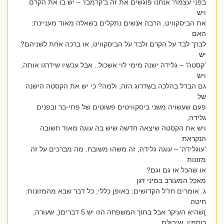
בפני עצמו? אנחנו פוגשים את זה ב‘קרמבו‘ – יש בו את הקרם
ויש
את הביסקוויט, הרבה אנשים נתקלים בשאלה מאוד מעניינת:
האם
לברך לבד על הקרם ולבד על הביסקוויט, או ברכה אחת לשניהם?
יש
’קסטה‘ – גלידה ישנה מימי לוי אשכול.. אבל עכשיו שידרגו אותה,
ויש
גם הבדל בהלכה בשדרוג הזה, ולמה? כי יש את הקסטה הישנה
של
פעם שעשויה משני ביסקוויטים פשוטים של פתי-בר ובפנים
גלידה,
ויש את הקסטה שיצאה חדשה שיש בה עוגה מאוד חשובה
הנקראת
’עוגלידה‘ – עוגה גלידה, זה משהו משובח. מה מברכים על זה
מזונות
או שהכל או גם וגם?
מאכל המעורב במיני דגן
ג. אומרים חז“ל הקדושים: באופן כללי, כל דבר שבא מהמזונות:
חיטה
)שהיא העיקר אבל בתוך המשפחה הזו יש 5 דברים(, שעורה,
כוסמין, שיבולת