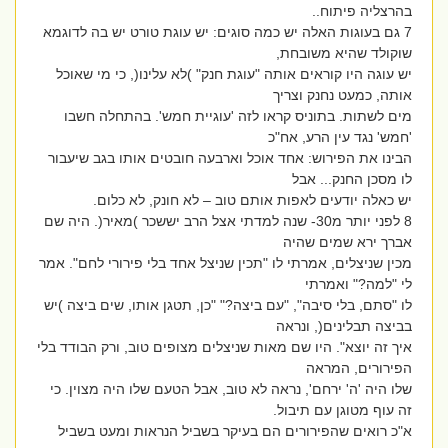
בהרצליה פיתוח..
7 גם בעוגות האלה יש כמה סוגים: יש עוגת טורט יש בה לדוגמא
שוקולד שהיא משובחת,
יש עוגה היו קוראים אותה "עוגת חנק" )לא עלינו(, כי מי שאוכל
אותה, כמעט נחנק וצריך
מים לשתות. בתוניס קראו לזה 'עוגיית חמש'. בהתחלה חשבו
'חמש' נגד עין הרע, אח"כ
הבינו את הפירוש: אחד אוכל וארבעה חובטים אותו בגב שיעבור
לו מסכן החנק... אבל
יש כאלה יודעים לאפות אותם טוב – לא חונק, לא כלום.
8 לפני יותר מ30- שנה למדתי אצל הרב יששכר )מאיר(. היה שם
אברך ירא שמים שהיה
מכין שניצלים, אמרתי לו "תכין שניצל אחד בלי פירורי לחם". אמר
לי "למה?" ואמרתי
לו "סתם, בלי סיבה", "עם ביצה?" "כן, תטגן אותו, שים ביצה )יש
בביצה תבלינים(, ונראה
איך זה יוצא". היו שם מאות שניצלים מצופים טוב, ורק הבודד בלי
הפירורים, המראה
שלו היה 'ה' ירחם', נראה לא טוב, אבל הטעם שלו היה מצוין. כי
זה עוף מטוגן עם תיבול.
א"כ רואים שהפירורים הם בעיקר בשביל הנראות ומעט בשביל