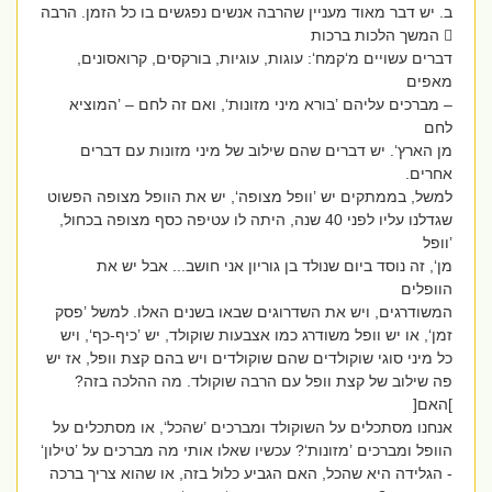
ב. יש דבר מאוד מעניין שהרבה אנשים נפגשים בו כל הזמן. הרבה
 המשך הלכות ברכות
דברים עשויים מ‘קמח‘: עוגות, עוגיות, בורקסים, קרואסונים,
מאפים
– מברכים עליהם ’בורא מיני מזונות‘, ואם זה לחם – ’המוציא
לחם
מן הארץ‘. יש דברים שהם שילוב של מיני מזונות עם דברים
אחרים.
למשל, בממתקים יש ’וופל מצופה‘, יש את הוופל מצופה הפשוט
שגדלנו עליו לפני 40 שנה, היתה לו עטיפה כסף מצופה בכחול,
’וופל
מן‘, זה נוסד ביום שנולד בן גוריון אני חושב... אבל יש את
הוופלים
המשודרגים, ויש את השדרוגים שבאו בשנים האלו. למשל ’פסק
זמן‘, או יש וופל משודרג כמו אצבעות שוקולד, יש ’כיף-כף‘, ויש
כל מיני סוגי שוקולדים שהם שוקולדים ויש בהם קצת וופל, אז יש
פה שילוב של קצת וופל עם הרבה שוקולד. מה ההלכה בזה?
]האם[
אנחנו מסתכלים על השוקולד ומברכים ’שהכל‘, או מסתכלים על
הוופל ומברכים ’מזונות‘? עכשיו שאלו אותי מה מברכים על ’טילון‘
- הגלידה היא שהכל, האם הגביע כלול בזה, או שהוא צריך ברכה