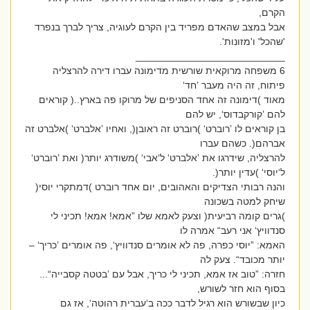
הקרם,
אבל במצב שהאדם מפריד בין הקרם לעוגיה, צריך לברך בנפרד
'שהכל' ו'מזונות'.
___________________________
6 משפחה מרוקאית שורשית מדימונה עברו דירה להרצליה
פיתוח, זה היה מעבר ’חד‘
מאוד )דימונה זה אחד הסניפים של מרוקו פה בארץ..( קוראים
להם ’קורקבדוס‘, יש להם
בן קוראים לו ’רוברט‘ )רוברט זה ראובן(, ואחיו ’אלברט‘ )אלברט זה
אברהם(. כשהם עברו
להרצליה, שידרגו את ’אלברט‘ ל‘אבי‘ )משודרג יותר( ואת ’רוברט‘
ל‘יוסי‘ )עדין יותר(.
והנה רבותי הצדיקים והאהובים, יום אחד רוברט )דמתקרי יוסי(
שיחק למטה בשכונה
)גרים קומה רביעית( וצעק לאמא שלו ”אמא! אמא! תכיני לי
סנדוויץ‘ אני רעב“ אמרה לו
האמא: ”יוסי כפרה, פה לא אומרים סנדוויץ‘, פה אומרים ’כריך‘ –
יותר מכובד“. צעק לה
חזרה: ”טוב אז אמא, תכיני לי כריך, אבל עם ’בטטה קסבייה“...
בסוף הוא חזר לשורש,
כיון שבשורש הוא רגיל לדבר ככה ב‘עברית רהוטה‘, אז גם