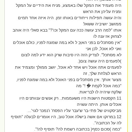
היה מעמיד את המקל שלו באמצע, מניח את הידיים על המקל
ומניח עליהן את הראש
והיה עושה תפילות וייחודים באותו זמן. היה איזה אחד תמים
ממושב יושיביה ששאל
אותו "למה הרב עושה ככה עם המקל וכו'?" בבא סאלי היה אוהב
לצחוק אז ענה לו
"אין מסתכלים בפני האוֵכֵ ל ולא במה שמונח לפניו, כולם אוכלים
ואני לא אוכל, לכן אני
לא מסתכל". לצדיק הזה היו סיבות שרק הוא ידע למה לצום
)לפעמים היה עושה צום(.
לפעמים אתה אוכל ויש אחד לא אוכל, יושב ממולך ומצמיד את
הראש לצלחת שלך, זה
מצער אותך. אין מסתכלים בפני האוכל ולא במה שמונח לפניו,
"כמה אוכל לקחָּת �ָ !" מה
שלקח שיהיה לו לבריאות.
11 הקסטות הישנות היו משעממות.. רק אנשים ענוותנים היו
אוכלים אותן. היתה עשויה
מביסקוויט של פתי-בר ש'עבר עליו הפסח' ו'נמכר לגוי'...
12 במרוקו אם אשה בישלה אוכל טוב, היו אומרים לבעלה "תוסיף
לה על הכתובה".
"כמה )סכום כסף( בכתובה רשמת לה? תוסיף לה!".