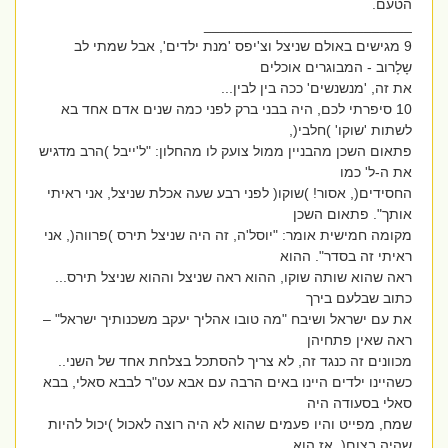
הטעם.
__________________________
9 מגישים באולם שניצל וצ'יפס 'מנת ילדים', אבל שמתי לב
שָלָרוב - המבוגרים אוכלים
את זה, 'מנשנשים' ככה בין לבין...
10 סיפרתי לכם, היה בבני ברק לפני כמה שנים אדם אחד בא
לשתות 'שוקו' )חלבי(,
פתאום השכן מהבניין ממול צועק לו מהחלון: "ל'ייבל )הרב מדגיש
את ה-ל' כמו
החסידים(, אסור! )שוקו( לפני רבע שעה אכלת שניצל, אני ראיתי
אותך". פתאום השכן
מקומה חמישית אומר: "יוסל'ה, זה היה שניצל תירס )פרווה(, אני
ראיתי זה בסדר". ההוא
ראה שהוא שותה שוקו, ההוא ראה שניצל וההוא שניצל תירס...
כתוב שבלעם בירך
את עם ישראל ושיבח "מה טובו אהליך יעקב משכנותיך ישראל" –
ראה שאין פתחיהן
מכוונים זה כנגד זה, לא צריך להסתכל בצלחת אחד של השני..
כשהיינו ילדים היינו באים הרבה עם אבא עט"ר לבבא סאלי, בבא
סאלי בסעודה היה
שמח, מפייט והיו פעמים שהוא לא היה רוצה לאכול )יכול להיות
שהיה בצום(, אז הוא