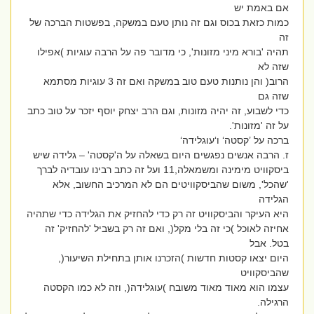
אם באמת יש
כמות כזאת בכוס וגם זה נותן טעם במשקה, בפשטות הברכה של
זה
תהיה 'בורא מיני מזונות', כי מדובר פה על הרבה עוגיות )אפילו
שזה לא
הרוב( והן נותנות טעם טוב במשקה ואם זה 3 עוגיות מסתמא
שזה גם
כדי לשבוע, זה יהיה מזונות, וגם הרב יצחק יוסף יזכר על טוב כתב
על זה 'מזונות'.
ברכה על ’קסטה‘ ו‘עוגלידה‘
ז. הרבה אנשים נפגשים היום בשאלה על ה'קסטה' – גלידה שיש
ביסקוויט מימינה ומשמאלה,11 ועל זה כתב רבינו עובדיה לברך
'שהכל', משום שהביסקוויטים הם לא המרכיב החשוב, אלא
הגלידה
היא העיקר והביסקוויט זה רק כדי להחזיק את הגלידה כדי שתהיה
אחיזה לאוכל )כי זה בלי מקל(, ואם זה רק בשביל 'להחזיק' זה
בטל. אבל
היום יצאו קסטות חדשות )הזכרנו אותן בתחילת השיעור(,
שהביסקוויט
עצמו הוא מאוד מאוד משובח )עוגלידה(, וזה לא כמו הקסטה
הרגילה.