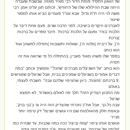
של הגאון החסיד מופת הדור רבי מאיר מאזוז, שבשבת שעברה
היתה שבת ההילולא שלו של ה'חודש', זכותם תגן עלינו אמן. רבי
משה לוי היה ת"ח גדול. אבא עט"ר פעמיים הביא אותו למסור
שיעור
לאברכים היקרים בישיבה, לפני הרבה שנים, פעם אחת דיבר על
הלכות 'בורר' ופעם על הלכות 'ברכות'. חיבר ספרים על ברכות
)ברכת
ה'(, על ריבית )מלוה ה'(, שאלות ותשובות )תפילה למשה( ועוד.
הוא כותב
בספר שלו משהו מאוד מעניין, בהתחלה כל מי שרואה את זה
תמיה.
הוא כותב "על השניצלים מברכים 'שהכל'" וממשיך וכותב "במה
דברים אמורים בשניצלים שמכינים בבית, אבל שניצלים שמגישים
,9 ברכתם 'מזונות', כיוון שהציפוי שלהם עבה". חשבתי לעצמי,
באולם
מה התכוון הצדיק הזה? תלך פה לאולם באשדוד, לא תמצא
שניצל
עבה כל-כך. אבל אח"כ נזכרתי שהצדיק הזה היה גר ב'בני ברק',
ובאמת חלק מהאולמות שם היו עושים 'שניצל' דק טיפה יותר
מנייר
ועושים אותו ציפוי 'קמח וביצה' ככה כמה שכבות, עד שנהיה כמו
'קליפה של אבטיח', ואז מטגנים אותו, א"כ החכם הזה צודק