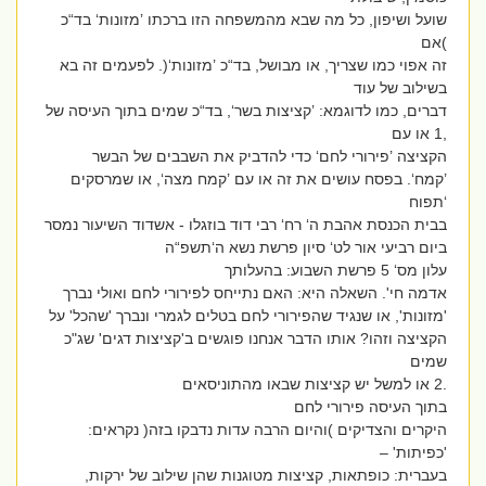
שועל ושיפון, כל מה שבא מהמשפחה הזו ברכתו ’מזונות‘ בד“כ
)אם
זה אפוי כמו שצריך, או מבושל, בד“כ ’מזונות‘(. לפעמים זה בא
בשילוב של עוד
דברים, כמו לדוגמא: ’קציצות בשר‘, בד“כ שמים בתוך העיסה של
,1 או עם
הקציצה ’פירורי לחם‘ כדי להדביק את השבבים של הבשר
’קמח‘. בפסח עושים את זה או עם ’קמח מצה‘, או שמרסקים
‘תפוח
בבית הכנסת אהבת ה‘ רח‘ רבי דוד בוזגלו - אשדוד השיעור נמסר
ביום רביעי אור לט‘ סיון פרשת נשא ה‘תשפ“ה
עלון מס‘ 5 פרשת השבוע: בהעלותך
אדמה חי'. השאלה היא: האם נתייחס לפירורי לחם ואולי נברך
'מזונות', או שנגיד שהפירורי לחם בטלים לגמרי ונברך 'שהכל' על
הקציצה וזהו? אותו הדבר אנחנו פוגשים ב'קציצות דגים' שג"כ
שמים
.2 או למשל יש קציצות שבאו מהתוניסאים
בתוך העיסה פירורי לחם
היקרים והצדיקים )והיום הרבה עדות נדבקו בזה( נקראים:
'כפיתות' –
בעברית: כופתאות, קציצות מטוגנות שהן שילוב של ירקות,