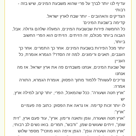
עדיף לנו יותר לברך על פרי שהוא משבעת המינים, שיש בזה -
רבותי
הצדיקים והאהובים - יותר שבח לארץ ישראל.
קדימה ב‘שבעת המינים‘
כל החמשה פירות שבשבעת המינים, המעלה שלהם גדולה. אבל,
הגבוה ביותר מכולם, זה הזיתים. הזיתים הוא הפרי החשוב
ביותר,
יותר מכל הפירות בשבעת המינים. אחר כך התמרים. אחר כך
הענבים, תאנים ורימונים. למה זה הסדר? הגמרא אומרת, כל
העניין
של שבעת המינים, אנחנו משבחים פה את ארץ ישראל. אז מה
אנחנו
צריכים לעשות? ללמוד מתוך הפסוק. אומרת הגמרא, התורה
אמרה:
”ארץ חטה ושעורה“. ככל שהמאכל, הפרי, יותר קרוב למילה ארץ,
יש
לו יותר זכות קדימה. אז נראה את הפסוק: כתוב פה פעמיים
”ארץ“:
”ארץ חטה ושעורה, וגפן ותאנה ורימון. ארץ“, עוד פעם ארץ, ”זית
שמן“, זיתים שעושים שמן, ”ודבש“, תמרים. בואו נשים לב רבותי,
”ארץ חטה ושעורה וגפן“. הגפן איפה הוא מוזכר? מספר שלוש