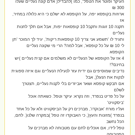
העיקר ופוטר את הטפל", כמו )להבדיל( אדם קונה נעליים שעלו
300 ₪
ארוזות בקופסא יפה, על הקופסא לא ישלם כי היא כלולה במחיר,
אז
תקנה 10 זוגות ותקבל 10 קופסאות יפות, אבל אם תלך לחנות
נעליים
ותגיד לו 'תשמע אני צריך 10 קופסאות ריקות', יגיד לך המוכר 'תן
לי 10 ₪ על כל קופסא', אבל למה? הרי מי שקונה נעליים
הקופסא
4 אז על הקופסא של הנעליים לא משלמים אם קנית נעליים )יש
בחינם?!
נדיבים שמוסיפים גם ידית עזר לנעילת הנעליים וגם איזה ספוגית
לנקות את הנעל(, אבל
אם תבקש קופסא ושאר אביזרים בלי לקנות נעליים, תצטרך
לשלם
על כל פריט בנפרד, וזה נקרא: עיקר וטפל. כשאתה אוכל
'ביסקוויט'
ועליו מורח 'אבוקדו', מברכים רק על הביסקוויט ולא על כל אחד
בנפרד )מזונות והעץ(, כי האבוקדו זה טפל )במקרה שלנו(. לחם,
הכל נחשב
טפל לידו, אם אוכלים לחם עם מטבוחה לא מברכים על
המטבוחה