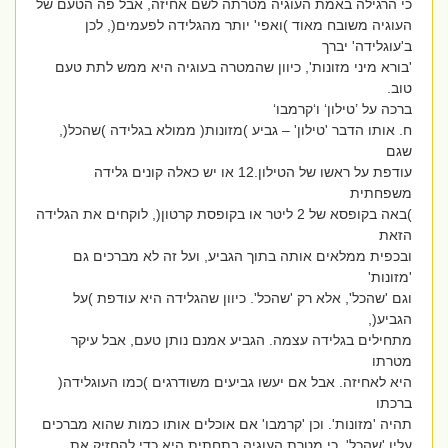
כי הרגילה באמת העוגיה מטרתה לשם אחיזה, אבל פה הטעם של
העוגיה משובח מאוד )ואפי' יותר מהגלידה לפעמים(, לכן
ב'עוגלידה' יברך
'בורא מיני מזונות', כיוון שהמטרה בעוגיה היא ממש לתת טעם
טוב.
ברכה על ’טילון‘ ו‘קרמבו‘
ח. אותו הדבר 'טילון' – גביע )מזונות( ממולא בגלידה )שהכל(,
שגם
עודפת על ראשו של הטילון.12 או יש כאלה קונים גלידה
משפחתית
)באה בקופסא של 2 ליטר או בקופסת קרטון(, לוקחים את הגלידה
הזאת
ובכפית ממלאים אותה בתוך הגביע, ועל זה לא מברכים גם
'מזונות'
וגם 'שהכל', אלא רק 'שהכל'. כיוון שהגלידה היא עודפת )על
הגביע(,
מתחילים בגלידה עצמה. הגביע אמנם נותן טעם, אבל עיקר
מטרתו
היא לאחיזה. אבל אם יעשו גביעים משודרגים )כמו העוגלידה(
ברכתו
תהיה 'מזונות'. וכן 'קרמבו' אם אוכלים אותו כמות שהוא מברכים
עליו 'שהכל', כי מטרת העוגיה בתחתית היא כדי להחזיק את