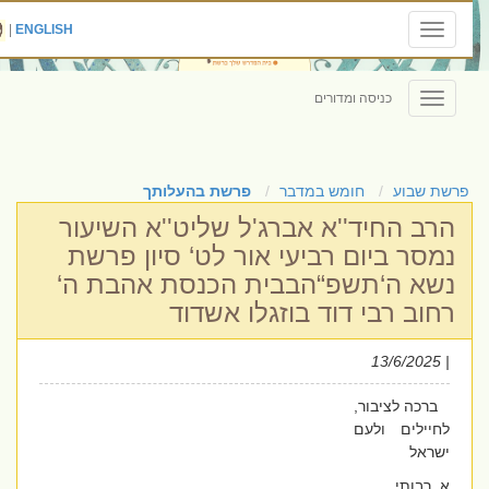
|
ENGLISH
Toggle
navigation
כניסה ומדורים
Toggle
navigation
פרשת שבוע
חומש במדבר
פרשת בהעלותך
הרב החיד''א אברג'ל שליט''א השיעור
נמסר ביום רביעי אור לט‘ סיון פרשת
נשא ה‘תשפ“הבבית הכנסת אהבת ה‘
רחוב רבי דוד בוזגלו אשדוד
| 13/6/2025
ברכה לציבור,
לחיילים ולעם
ישראל
א. רבותי