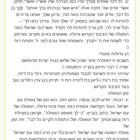
יב. כל דבר שאדם מברך עליו כמו הברכה שלו אשריו ואשרי חלקו,
אשרי אדם שה' מזכה אותו "איש אשר כברכתו ברך אותם". ו]כך ב[
כל דבר, אדם זוכר שהברכה באה מה', וכיוון שכך, אנחנו צריכים
להודות לו. כמו שכתוב בפסוק "כי שלך הכל, ומידך נתנו לך" –
הכל שייך לה', לכן צריך להודות לה' תמיד. אשריכם ישראל! כמה
המעלה של הציבור הקדוש גדולה, שאנשים באים מקרוב ומרחוק
כדי לשמח את ה' יתברך, והשמחה שזה גורם לפני ה' והנחת רוח

הן גדולות מאוד!
השבוע זו האזכרה )חצי שנה( של שלוש בנות יקרות מהמושב
’שדה  דברי חיזוק בענייני התקופה 
עוזיהו‘ ויהיה השיעור לכבוד נשמותיהן הטהורות: ג‘ולי בת ליזה,
אסתי בת רינת ו-ליאן בת לינדה רוח ה‘ תניחן בגן עדן וימליצו טוב
בעד הציבור הקדוש.
זמן הגאולה
יג. רבותי, תדעו לכם, עכשיו, הזמן הזה, הוא זמן של גאולת עם
ישראל. הגמ' הקדושה אומרת כמה זאת זכות גדולה, הגאולה של
עם ישראל. כתוב בנביא: "כי לך משפט הגאולה", וקראנו במגילת
רות )בשבועות(: "על הגאולה ועל התמורה לקיים כל דבר", וזה זמן
של
גאולה וישועה של עם ישראל. רואים בלי עין הרע כמה עם ישראל
מחוברים לה'. היה השבוע חג השבועות, ובתי המדרשות בעם