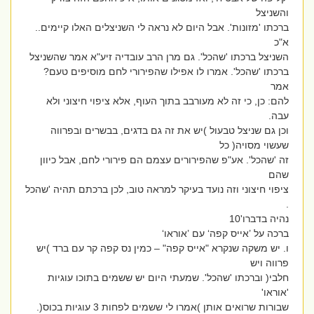
והשניצל
ברכתו 'מזונות'. אבל היום לא נראה לי השניצלים האלו קיימים..
א"כ
השניצל ברכתו 'שהכל'. גם מרן הרב עובדיה זיע"א אמר שהשניצל
ברכתו 'שהכל'. אמרו לו אפילו שהפירורי לחם מוסיפים טעם?
אמר
להם: כן, כי זה לא מעורבב בתוך העוף, אלא ציפוי חיצוני ולא
עבה.
וכן גם שניצל טבעול )יש את זה גם בדגים, בבשרים ובפרווה
שעשוי מסויה( כל
זה 'שהכל'. אע"פ שהפירורים עצמם הם פירורי לחם, אבל כיוון
שהם
ציפוי חיצוני וזה נועד בעיקר למראה טוב, לכן ברכתם תהיה 'שהכל
.
נהיה בדברו'10
ברכה על ’אייס קפה‘ עם ’אוראו‘
ו. יש משקה שנקרא "אייס קפה" – כמין נס קפה קר עם ברד )יש
פרווה ויש
חלבי( וברכתו 'שהכל'. שמעתי היום יש ששמים בתוכו עוגיות
'אוראו'
שבורות שרואים אותן )אמרו לי ששמים לפחות 3 עוגיות בכוס(.