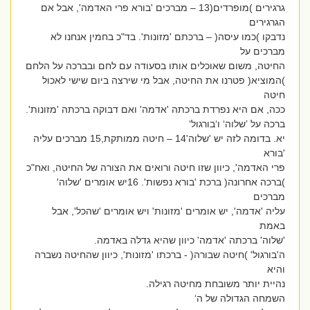
גרגירים )מופרדים(13 – מברכים 'בורא פרי האדמה', אבל אם
הגרגירים
נדבקו )כמו עיסה( – ברכתם 'מזונות'. בד"כ בחמין אנחנו לא
מברכים על
החיטה, משום שאוכלים אותו בסעודה עם לחם ובברכה על הלחם
)המוציא( פטרנו את החיטה, אבל מי שירצה ביום שישי לאכול
חיטה
ככה, אם היא נפרדת ברכתה 'אדמה' ואם דבוקה ברכתה 'מזונות'.
ברכה על ’שלוה‘ ו‘בורגול‘
יא. בדומה לזה יש 'שלוה'14 – חיטה ממותקת,15 מברכים עליה
'בורא
פרי האדמה', כיוון שזו חיטה ורואים את הצורה של החיטה, ואח"כ
)ברכה אחרונה( ברכת 'בורא נפשות'. 16יש אומרים 'שלוה'
מברכים
עליה 'אדמה', יש אומרים 'מזונות' ויש אומרים 'שהכל', אבל
באמת
'שלוה' ברכתה 'אדמה' כיוון שהיא גדלה באדמה.
ה'בורגול' )חיטה שבורה( - ברכתו 'מזונות', כיוון שהחיטה נשברה
והיא
נהיית יותר משובחת מחיטה רגילה.
השמחה הגדולה של ה‘