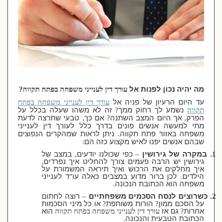
מה יהיה נכון לפנות אל
עורך דין לענייני משפחה בפתח תקווה
?
עד היום הרעיון של פניה אל
עורך דין לענייני משפחה בפתח
תקווה
נשמע לך רחוק ממך
?
זה לא משהו שעלה בכלל על
הפרק
,
אך היום המצב השתנה
?
אם כך
,
טבעי שתרצה לדעת
מתי למעשה אנשים פונים בדרך כלל לעורך דין לענייני
משפחה באזור פתח תקווה
.
ניתן לראות שמהקרים הנפוצים
שבהם אנשים יפנו לאיש מקצוע כזה הם
:
1
במקרה של גירושין
–
כפי שכולנו יודעים
,
במצב של
גירושין יש הרבה פעמים צורך להחליט איך נפרדים
,
איך מחלקים את הרכוש ואיך תיראה המשמורת על
הילדים
.
לכן ברור מדוע במצבים כאלה עו
"
ד לענייני
משפחה הוא הכתובת הנכונה
.
2
כשרוצים לנסח הסכמים משפחתיים
–
רוצה לחתום
על הסכם ממון
?
הורות משותפת
?
או כל מיני הסכמות
אחרות
?
גם אז
עורך דין לענייני משפחה בפתח תקווה
הוא
הכתובת הטבעית והנכונה
.