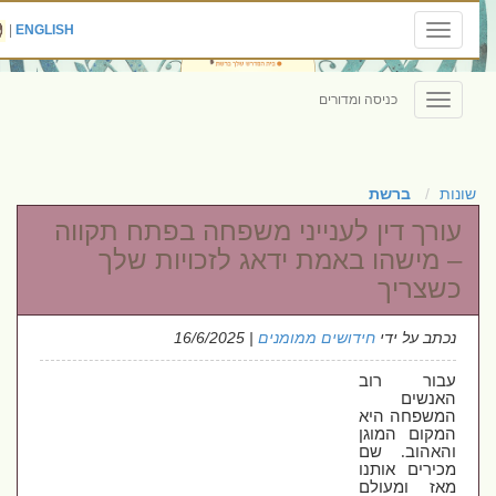
|
ENGLISH
Toggle
navigation
כניסה ומדורים
Toggle
navigation
שונות
ברשת
עורך דין לענייני משפחה בפתח תקווה
– מישהו באמת ידאג לזכויות שלך
כשצריך
נכתב על ידי
חידושים ממומנים
| 16/6/2025
עבור רוב
האנשים
המשפחה היא
המקום המוגן
והאהוב
.
שם
מכירים אותנו
מאז ומעולם