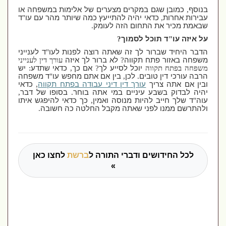
בנוסף
,
כמובן שגם במקרים מצערים של אלימות במשפחה או
עבירות אחרות
,
כדאי יהיה להתייעץ כמה שיותר מהר עם עו
"
ד
שבאמת מכיר את התחום הזה לעומק
.
על איזה עו
"
ד תוכל לסמוך
?
הדבר היחיד שברור לך זה שאתה רוצה לפנות לעו
"
ד לענייני
משפחה באזור פתח תקווה
?
לא ברור לך איזה
עורך דין לענייני
משפחה בפתח תקווה
יוכל לסייע לך
?
אם כך
,
כדאי שתדע
:
יש
הרבה עורכי דין טובים
.
לכן
,
בין אם אתם מחפש עו
"
ד משפחה
ובין אם אתה צריך
עורך דין דיני עבודה בפתח תקווה
,
כדאי
יהיה לבדוק בשבע עיניים במי אתה בוחר
.
בסופו של דבר
,
עוה
"
ד שלך חייב להיות מנוסה ואמין
,
כך כדאי להיפגש איתו
ולהתרשם ממנו לפני שאתה מקבל החלטה כה חשובה
.
לכל החידושים ודברי התורה ל
ברשת
לחצו כאן
»