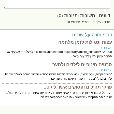
דיונים - תשובות ותגובות (0)
טרם נערך דיון סביב חידוש זה
ברי תורה על שונות
צות וסגולות לזמן מלחמה
ביהו ח
https://he.chabad.org/library/article_cdo/aid/6123000 שִׁיר לַמַּעֲלוֹת אֶשָּׂא עֵינַי אֶל
ָרִים מֵאַיִן יָבֹא עֶזְרִי: עֶזְרִי מֵעִם
רטים חינוכיים לילדים ולנוער
ביהו ח
*הורים יקרים, עקב המצב, ערוץ חב"ד לילדים נפתח לחודש הקרוב בעלות סמלית של 10
ח בלבד.* *בעת ההרשמה הקישו קוד קופון: עם
רקי תהילים ופסוקים אשר ליקט..
להנצל הוא ובני ביתו מן הסכנה * יאמר אותו בכל יום פעם אחת (ואם ח"ו לא יבוא ולא
יה היתה התקפת אויר יאמר אותו פעם אחר פעם בלי הפ