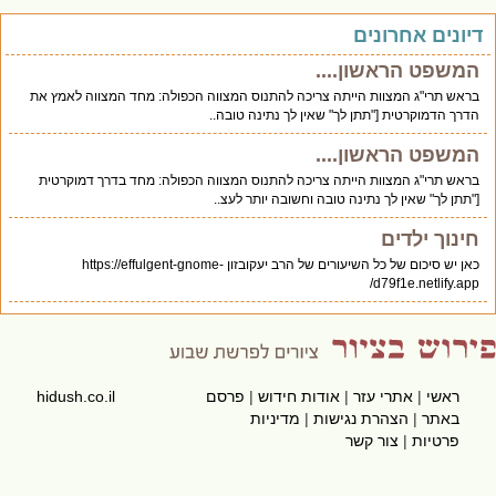
יונים אחרונים
המשפט הראשון....
בראש תרי"ג המצוות הייתה צריכה להתנוס המצווה הכפולה: מחד המצווה לאמץ את
הדרך הדמוקרטית ["תתן לך" שאין לך נתינה טובה..
המשפט הראשון....
בראש תרי"ג המצוות הייתה צריכה להתנוס המצווה הכפולה: מחד בדרך דמוקרטית
["תתן לך" שאין לך נתינה טובה וחשובה יותר לעצ..
חינוך ילדים
כאן יש סיכום של כל השיעורים של הרב יעקובזון https://effulgent-gnome-
d79f1e.netlify.app/
ראשי
|
אתרי עזר
|
אודות חידוש
|
פרסם
hidush.co.il
באתר
|
הצהרת נגישות
|
מדיניות
פרטיות
|
צור קשר