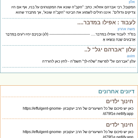
לון
קובל, רבי אברהם אזולאי, כתב: "הקב"ה שונא את המקטרגים על בניו, אף אם היו
יקים גדולים". איננו רגילים לשמוע את הביטוי "הקב"ה שונא", אך מתברר שהוא
עבוד : אפילו במדבר....
שה אהרון
"ד. לעבוד אפילו במדבר..... --------------------------------- (לג) וּבְנֵיכֶם יִהְיוּ רֹעִים בַּמִּדְבָּר
ְבָּעִים שָׁנָה וְנָשְׂאוּ אֶ
לון "אברהם יגל" ל..
avi
ון "אברהם יגל" לפרשת "שלח-לך" תשפ"ה - לחץ כאן להורדה
יונים אחרונים
חינוך ילדים
כאן יש סיכום של כל השיעורים של הרב יעקובזון https://effulgent-gnome-
d79f1e.netlify.app/
חינוך ילדים
כאן יש סיכום של כל השיעורים של הרב יעקובזון https://effulgent-gnome-
d79f1e.netlify.app/