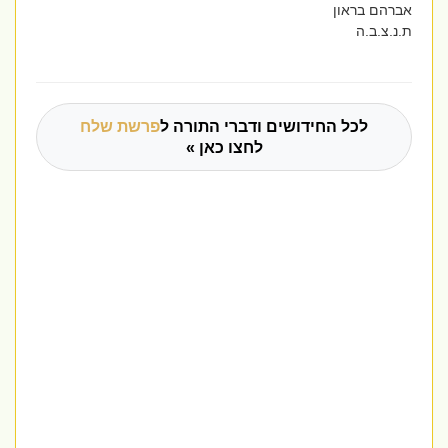
אברהם בראון
ת.נ.צ.ב.ה
לכל החידושים ודברי התורה ל
פרשת שלח
לחצו כאן »