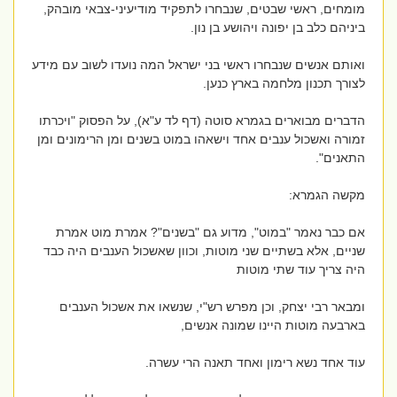
מומחים, ראשי שבטים, שנבחרו לתפקיד מודיעיני-צבאי מובהק,
ביניהם כלב בן יפונה ויהושע בן נון.
ואותם אנשים שנבחרו ראשי בני ישראל המה נועדו לשוב עם מידע
לצורך תכנון מלחמה בארץ כנען.
הדברים מבוארים בגמרא סוטה (דף לד ע"א), על הפסוק "ויכרתו
זמורה ואשכול ענבים אחד וישאהו במוט בשנים ומן הרימונים ומן
התאנים".
מקשה הגמרא:
אם כבר נאמר "במוט", מדוע גם "בשנים"? אמרת מוט אמרת
שניים, אלא בשתיים שני מוטות, וכוון שאשכול הענבים היה כבד
היה צריך עוד שתי מוטות
ומבאר רבי יצחק, וכן מפרש רש"י, שנשאו את אשכול הענבים
בארבעה מוטות היינו שמונה אנשים,
עוד אחד נשא רימון ואחד תאנה הרי עשרה.