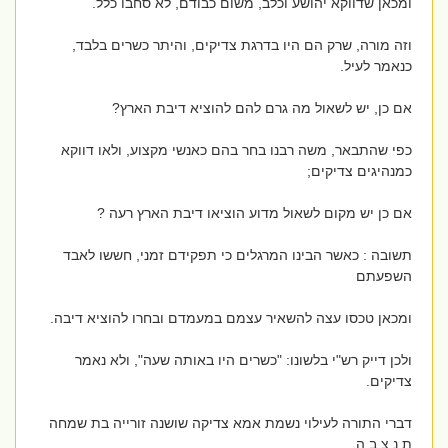
ומכאן שדווקא יהושע וכלב, משום כבודם, לא סחבו כלל.
וזה מורה, שרק הם היו בדרגת צדיקים, והיתר כשרים בלבד,
כנאמר לעיל.
אם כן, יש לשאול מה גרם להם להוציא דיבת הארץ?
כפי שהתבאר, משה רבנו בחר בהם כאנשי מקצוע, ולאו דווקא
כמנהיגים צדיקים;
אם כן יש מקום לשאול מדוע הוציאו דיבת הארץ רעה ?
תשובה : כאשר הבינו המרגלים כי תפקידם זמני, חששו לאבד
השפעתם
ומכאן טכסו עצה להשאיר עצמם במעמדם ובחרו להוציא דיבה.
ולכן דייק רש"י בלשונו: "כשרים היו באותה שעה", ולא נאמר
צדיקים.
דברי התורה לעילוי נשמת אמא צדיקה שושנה זורייה בת שמחה
ת.נ.צ.ב.ה