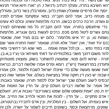
אשר שם משה
".
מיד יצאו בפחי נפש
.
יצאת מלכות רומי ונכנסה מלכות
הא חשיבא בתרה
,
ומנלן
?
דכתיב
(
דניאל ז
,
ה
) "
וארו חיוא אחרי תנינא
 יוסף
:
אלו פרסיים שאוכלין ושותין כדוב
,
ומסורבלין בשר
כדוב
,
ומגדלין
ם מנוחה כדוב
.
אמר להם הקב
"
ה
:
במאי עסקתם
?
אומרים לפניו
:
 גשרנו
,
הרבה כרכים כבשנו
,
הרבה מלחמות עשינו
;
וכולם לא עשינו
כדי שיתעסקו בתורה
.
אמר להם הקב
"
ה
:
כל מה שעשיתם לצורך
תם גשרים ליטול מהם מכס
,
כרכים לעשות בהם אנגריא
,
מלחמות
(
שמות טו
,
ג
) "
ה
'
איש מלחמה
".
כלום יש בכם מגיד זאת
,
שנאמר
כם יגיד זאת
",
ואין
"
זאת
"
אלא תורה
,
שנאמר
"
וזאת התורה אשר שם
פניו בפחי נפש … וכן לכל אומה ואומה … מאי שנא הני דחשיבי ומאי
להו
?
משום דהנך משכי במלכותייהו עד דאתי משיחא
'
וכו
' (
ע
"
ז ב
,
א
-
ב
).
תורה
-
שיהא להם פנאי
,
שמוצאין להשתכר בשוק
,
ומוצאין מזונותיהן
תעדנין במרחצאות
' (
רש
"
י
).
רומא ופרס אמרו שלושה דברים
,
כנראה
ראות שעשו מעשה שלם כדי שיוכלו ישראל לשבת וללמוד
,
ולכן אמרו
שבזה יש כעין דין חזקה שחל במציאות בעולם
.
אולי אפשר שזה כעין
בסיס לישוב העולם שכך ישראל יוכלו ללמוד תורה
;
שנאמ
ר באבות
:
יאל
אומר
:
על שלשה דברים העולם קיים
,
על הדין ועל האמת ועל
יה ח
,
טז
) "
אמת ומשפט שלום שפטו בשעריכם
"' (
אבות א
,
יח
). '
העולם
י אדם מתקיים
…
על הדין
-
לזכות את הזכאי ולחייב את החייב
.
ועל
איש בעמיתו
.
ועל השלום
-
בין המלכיות
,
ובין אדם לחבירו
' (
ברטנורא
).
שווקים
,
מרחצאות וכסף
.
בשווקים חייבים לשמור על יושרה
,
ולכן זה