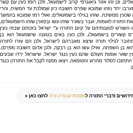
אלים
,
וכן זהו אזור גיאוגרפי קרוב לישמעאל
,
ולכן רומז כעין עם קשר
ערבו יחד
(
וזהו שמובא שפרס חשובה כיון שמולכת עד המשיח
,
והרי
שכעין ממשיכה
,
שזהו בגילוי בישמעאלים
;
ואולי רמז שמובא בהמשך
ת התורה לאומות
,
ועבר בשעיר שזהו עשו ובפארן שזהו הישמעאלים
,
ו השורש לטענותיהם על קיום התורה ע”י ישראל בזכותם שבזה כעין
ס קשורים בישמעאל
),
ולכן כעין באים בטענה שישמעאל הוא בן
מחובר לגילוי תורה שיצא מאברהם לישראל
,
ולכן הם עזרו לתורה
הוא בן השפחה
,
ואילו עשו הוא בן רבקה
,
ולכן אדום חשובה מפרס
).
ין שאר אומות העולם שהם כעין כנגד ישראל
,
שישראל ירדו שבעים
תחנכו לסלוד מהרוע והטומאה
,
ויצאו ממנה לקבל את התורה
)
כנגד
.
ידושים ודברי התורה ל
מסכת עבודה זרה
לחצו כאן »