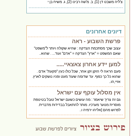
צ'ליה משבט דן {1}, ב. מ'שה רבינו {2}, ג. משיח בן י
דיונים אחרונים
פרשת השבוע - ראה
עצוב שכך מסתכמת הצדקה : שהיא שקולה ויותר ל"משפט"
שאם המשפט = "ארץ" הצדקה = "אדם" ועוד... . שהוא..
למען יידע אחרון צאצאיי.....
פעם הראה לי הזקן זקן אחר, שכל כולו כעין "פקעת" אדם .
שהוא כל כך כפוף. עד שדומה שעוד מעט ופניו נושקים לארץ.
אזיי,הו..
אין מסלול עוקף עם ישראל
גם זה צריך שיאמר : מה עושים כשעם ישראל טובל בטינופת
מוסרית מנוער מערכיו. מותר להתאבל בבדידות מדברית.
לפרוש מהם [אליהו ירמיה ו..