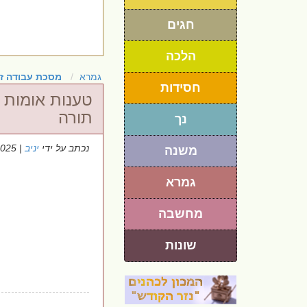
חגים
הלכה
גמרא
מסכת עבודה ז
חסידות
טענות אומות 
תורה
נך
נכתב על ידי
יניב
| 20/6/2025
משנה
גמרא
מחשבה
שונות