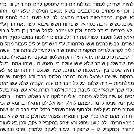
היות ישרים
,
לעמוד במילותיהם כדי שיספקו להם סחורות
,
וכן כדי
,
וכן יש פקחים מסתובבים בשוק מטעם המלכות שלא ירמו
,
וזהו
 ישקרו
.
במרחצאות האדם מתענג ולכן לא כועס ונוטה להתפייס
שלום
.
כשיש הרבה כסף אז יש פחות חשש שיבואו לעוות את הדין ע
"
י
ם לא נצרכים ביותר לכסף
,
ולכן לא ימהרו לקבל שוחד
(
וכן בשל ריבוי
מץ מעל ומעבר לעוות את הדין לטובתו כדי לזכות במעט כסף
),
וזהו
שרים
,
כבשו כרכים ועשו מלחמות
.
ע
"
י הגשרים יכולים לעבור ממקום
כולים לקרוא לעדים ממקומות שונים שיבואו להעיד לטובתם וכך ייעשה
"
י שכבשו כרכים
,
זה מראה על חוזק השלטון
,
ובעקבותיו מביא להטבת
ים
,
שהשלטון שומר שלא יעשו עוולה בין האנשים
-
שזהו אמת
.
בשל
היה שלום בין הממלכות שתחתם
,
שכיון שכולם היו תחתם אז לא
 במקום שישבו ישראל
(
שזה במרכז מלכות פרס ולא בקצוות ששם
ממלחמות – היה שלום
.
על כל דבריהם ענה הקב
"
ה שלא עשו זאת
כדי שכך ישראל יוכלו לשבת בנחת וללמוד תורה
,
אלא עשו זאת בשל
גסים
,
או שזה כלל לא מכוחם
.
אולי החלוקה היא בשלוש רמות – רומא
עין רמז שניסו לדמות עצמם לחלקי ישראל
,
לכן התגלה ברומא שהכי
אח
"
כ פרס כעין לוים
,
ולבסוף שאר העמים ככלל בנ
"
י הרבים
.
או שזה
תורה ומהם יצאו בנ
"
י
,
שכך רומא זה צאצאי עשו ולכן כרמז שהוא בנו
ב מהאחרים
),
ולכן טוען שהוא זרע יצחק במקביל ליעקב
,
ולכן בא לעזור
התורה
(
כמקביל לו – שתפקידו לעזור ליעקב ללמוד
).
פרס נכבשה