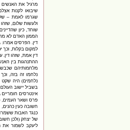
מרגיל את האנשים ל
שיבואו לקנות אצלם
שגרמו לאמת – שלא
ולעשות שלום
,
שזהו 
שוחד
,
כיון שהדייני
הממון האדם לא מתא
דין
.
הפרסים אמרו
:
ג
למקום בקלות
,
וכך י
דין אמת
,
שזהו דין
.
ע
ההתנהגות בין האנש
מלחמותיהם שכבשו 
נלחמו זה בזה
,
וכך
נלחמים
)
היה שקט 
בשביל יישוב העולם
,
אינטרסים חומריים 
פרס ושאר העמים
,
כ
חשובה כעין כהנים
,
ו
כנגד האבות ששמרו 
של יצחק
(
ולכן חשו
ליעקב לשמור את 