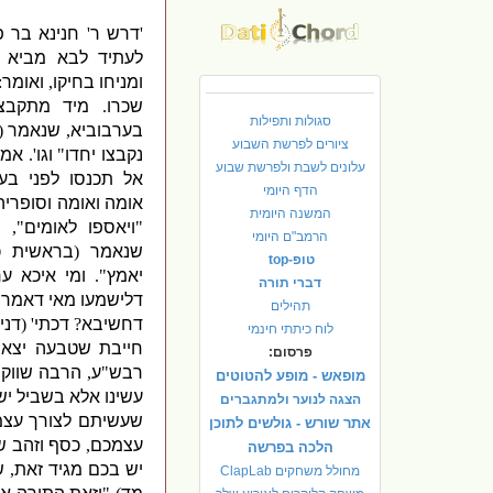
'
דרש ר
'
חנינא בר פ
לעתיד לבא מביא 
ומניחו
בחיקו
,
ואומר
:
שכרו
.
מיד מתקבצין
סגולות ותפילות
בערבוביא
,
שנאמר
(
ציורים לפרשת השבוע
נקבצו יחדו
"
וגו
'.
אמר
עלונים לשבת ולפרשת שבוע
אל תכנסו לפני בע
הדף היומי
אומה ואומה
וסופריה
המשנה היומית
"
ויאספו לאומים
",
ו
הרמב"ם היומי
שנאמר
(
בראשית כ
טופ-top
יאמץ
".
ומי איכא ע
דברי תורה
דלישמעו מאי דאמר 
תהילים
דחשיבא
?
דכתי
' (
דני
לוח כיתתי חינמי
חייבת שטבעה יצא 
פרסום:
רבש
"
ע
,
הרבה שווקים
מופאש - מופע להטוטים
עשינו אלא בשביל י
הצגה לנוער ולמתגברים
שעשיתם לצורך עצ
אתר שורש - גולשים לתוכן
עצמכם
,
כסף וזהב ש
הלכה בפרשה
יש בכם מגיד זאת
,
ש
מחולל משחקים ClapLab