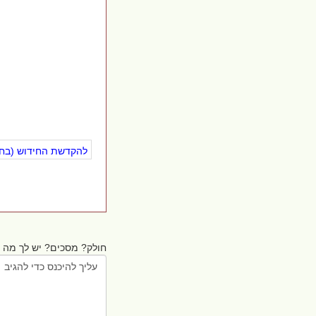
להקדשת החידוש (בחינ
חולק? מסכים? יש לך מה ל