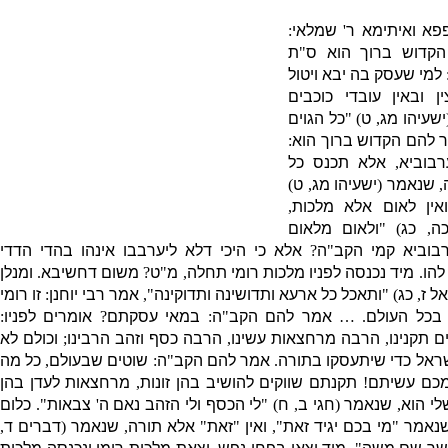
פא ואיתימא ר
'
שמלאי
:
הקדוש ברוך הוא ס
"
ת
למי שעסק בה יבא ויטול
 ובאין עובדי כוכבים
ישעיהו מג
,
ט
) "
כל הגוים
 להם הקדוש ברוך הוא
:
רבוביא
,
אלא תכנס כל
,
שנאמר
(
ישעיהו מג
,
ט
)
אין לאום אלא מלכות
,
ה
,
כג
) "
ולאום מלאום
רבוביא קמי הקב
"
ה
?
אלא כי היכי דלא ליערבבו אינהו בהדי הדדי
להו
.
מיד
נכנסה לפניו מלכות רומי תחלה
,
מ
"
ט
?
משום דחשיבא
.
ומנלן
אל ז
,
כג
) "
ותאכל כל ארעא ותדושינה ותדוקינה
",
אמר רבי יוחנן
:
זו רומי
בכל העולם
. …
אמר להם הקב
"
ה
:
במאי עסקתם
?
אומרים לפניו
:
 תקנינו
,
הרבה מרחצאות עשינו
,
הרבה כסף וזהב הרבינו
;
וכולם לא
שראל כדי שיתעסקו בתורה
.
אמר להם הקב
"
ה
:
שוטים שבעולם
,
כל מה
מכם עשיתם
!
תקנתם שווקים להושיב בהן זונות
,
מרחצאות לעדן בהן
לי הוא
,
שנאמר
(
חגי ב
,
ח
) "
לי הכסף ולי הזהב נאם ה
'
צבאות
".
כלום
נאמר
"
מי בכם יגיד זאת
",
ואין
"
זאת
"
אלא תורה
,
שנאמר
(
דברים ד
,