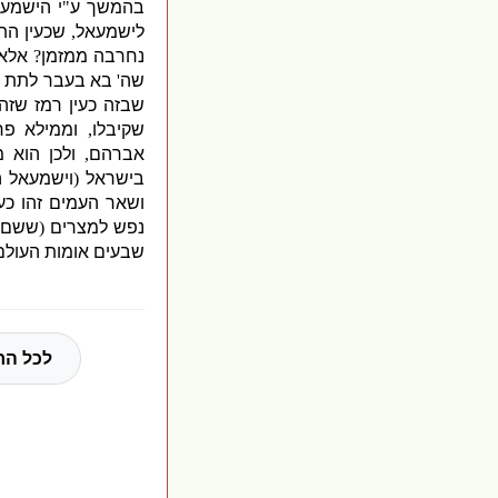
בהמשך ע
"
י הישמע
לישמעאל
,
שכעין הת
נחרבה ממזמן
?
אלא 
שה
'
בא בעבר לתת א
שבזה כעין רמז שזה
שקיבלו
,
וממילא פר
אברהם
,
ולכן הוא 
בישראל
(
וישמעאל 
ושאר העמים זהו כע
נפש למצרים
(
ששם ה
שבעים אומות העולם
לכל הח