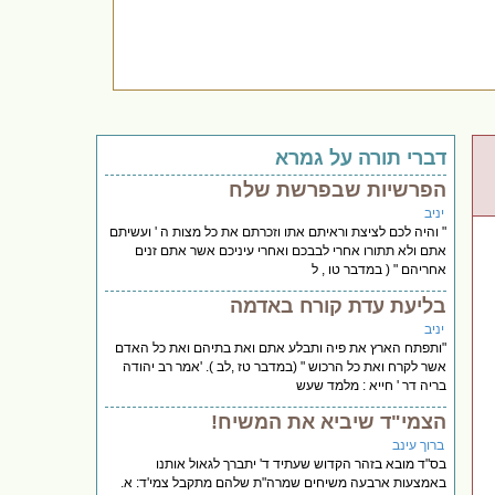
דברי תורה על גמרא
הפרשיות שבפרשת שלח
יניב
" והיה לכם לציצת וראיתם אתו וזכרתם את כל מצות ה ' ועשיתם
אתם ולא תתורו אחרי לבבכם ואחרי עיניכם אשר אתם זנים
אחריהם " ( במדבר טו , ל
בליעת עדת קורח באדמה
יניב
"ותפתח הארץ את פיה ותבלע אתם ואת בתיהם ואת כל האדם
אשר לקרח ואת כל הרכוש " (במדבר טז ,לב ). 'אמר רב יהודה
בריה דר ' חייא : מלמד שעש
הצמי"ד שיביא את המשיח!
ברוך עינב
בס"ד מובא בזהר הקדוש שעתיד ד' יתברך לגאול אותנו
באמצעות ארבעה משיחים שמרה"ת שלהם מתקבל צמי'ד: א.