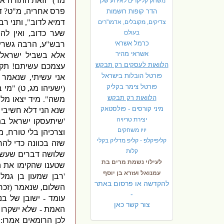
מד
) "
וזאת התורה 
משחק קליקרים לאירוע שלך
פרס אחריה
,
מ
"
ט
?
ד
הדר קופות רושמות
דמיא לדוב
",
ותני רב
צדיקים, מקובלים, אדמו"רים
בעולם
שער כדוב
,
ואין לה
כרמל אשראי
רבש
"
ע
,
הרבה גשרים
אשראי מהיר
אלא בשביל ישראל 
הלוואות לעסקים רק תבקש
עצמכם עשיתם
!
תקנ
פורטל הובלות בישראל
אני עשיתי
,
שנאמר
פ
ורטל צימר בקליק
(
ישעיהו מג
,
ט
) "
מי ב
הלוואות רק תבקש
משה
".
מיד יצאו מל
מיני קורסים - פולסטאק
שנא הני דלא חשיבי 
יצירת טריויה
'
שיתעסקו ישראל ב
יויו משחקים
וצרכיהן בלי טורח
,
מ
קליפיקלפ - קליפ מדליק בקלי
שזה בכוונה כדי לה
קלות
שלושה דברים שעשו 
לעילוי נשמת מרים בת
שטענו שהקימו את ה
עמנואל ועזרא בן יוסף
'
רבן שמעון בן גמל
להקדשה או פרסום באתר
השלום
,
שנאמר
(
זכר
-
עומד
-
ישובן של בנ
צור קשר כאן
האמת
-
שלא ישקרו 
לכן הרומאים אמרו
: