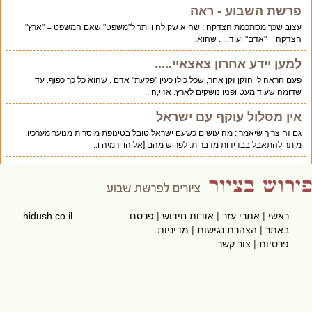
פרשת השבוע - ראה
עצוב שכך מסתכמת הצדקה : שהיא שקולה ויותר ל"משפט" שאם המשפט = "ארץ"
הצדקה = "אדם" ועוד... . שהוא..
למען יידע אחרון צאצאיי.....
פעם הראה לי הזקן זקן אחר, שכל כולו כעין "פקעת" אדם . שהוא כל כך כפוף. עד
שדומה שעוד מעט ופניו נושקים לארץ. אזיי,הו..
אין מסלול עוקף עם ישראל
גם זה צריך שיאמר : מה עושים כשעם ישראל טובל בטינופת מוסרית מנוער מערכיו.
מותר להתאבל בבדידות מדברית. לפרוש מהם [אליהו ירמיה ו..
ראשי
|
אתרי עזר
|
אודות חידוש
|
פרסם
hidush.co.il
באתר
|
הצהרת נגישות
|
מדיניות
פרטיות
|
צור קשר