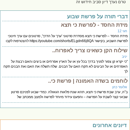
טרם נערך דיון סביב חידוש זה
ברי תורה על פרשת שבוע
ידת החסד - לפרשת כי תצא
י 12
דת החסד – לפרשת כי תצא מסדרת סרטוני 'ערך על הדרך', סרטונים עם ערך חינוכי
 השבוע, בקישור https://youtube.com/shorts/ELgdn66j8QA להצטרפות לקבו
ילוח הקן כשאינו צריך לאפרוח..
יב
י יקרא קן צפור לפניך בדרך בכל עץ או על הארץ אפרחים או ביצים והאם רבצת על
פרחים או על הביצים לא תקח האם על הבנים. שלח תשלח את האם ואת הבנים תקח
וחמים בשדה האמונה | פרשת כי..
לעזר כהן
ה, ערב שבת פרשת כי תצא, תהא שנת פלאות הגאולה. כמדי שבוע לפניכם סרטון
ועי קצר לשבת על הפרשה – והפעם עידוד מיוחד לפרשה ולמצב ממכתב של
יונים אחרונים