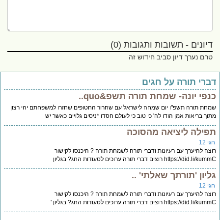
דיונים - תשובות ותגובות (0)
טרם נערך דיון סביב חידוש זה
ברי תורה על חגים
נפי יונה- שמחת תורה תשפ&quo..
חת תורה תשפ"ו יום שמחה לישראל עם שחרור החטופים שחזרו למשפחתם יהי רצון
וך בריאות אמן הודו לה' כי טוב כי לעולם חסדו *ניסים גלויים כאשר יש
פילה ליציאה מהסוכה
י 12
צה להיערך עם רעיונות ודברי תורה לשמחת תורה ? היכנסו לקישור
https://did.li/ רוצים דברי תורה ערוכים לסעודות החג? בגליון
ליון 'תורתך שאלתי' ..
י 12
צה להיערך עם רעיונות ודברי תורה לשמחת תורה ? היכנסו לקישור
https://did.li/ רוצים דברי תורה ערוכים לסעודות החג? בגליון '