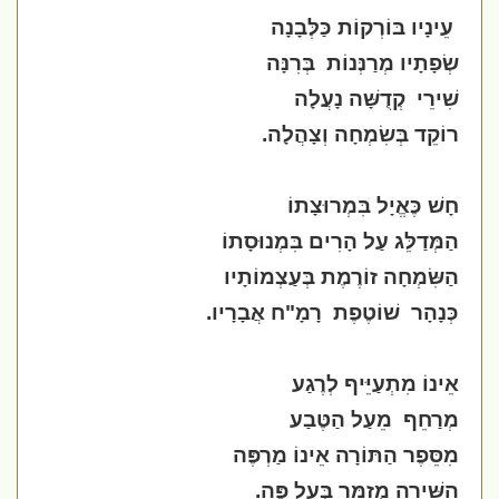
עֵינָיו בּוֹרְקוֹת כַּלְּבָנָה
שְׂפָתָיו מְרַנְּנוֹת
בְּרִנָּה
שִׁירֵי
קְדֻשָּׁה נָעֲלָה
רוֹקֵד בְּשִׂמְחָה וְצָהֲלָה.
חָשׁ כֶּאֱיָל בִּמְרוּצָתוֹ
הַמְּדַלֵּג עַל הָרִים בִּמְנוּסָתוֹ
הַשִּׂמְחָה זוֹרֶמֶת בְּעַצְמוֹתָיו
כְּנָהָר
שׁוֹטֶפֶת
רָמָ"ח אֲבָרָיו.
אֵינוֹ מִתְעַיֵּיף לְרֶגַע
מְרַחֵף
מֵעַל הַטֶּבַע
מִסֵּפֶר הַתּוֹרָה אֵינוֹ מַרְפֶּה
הַשִּׁירָה מְזַמֵּר בְּעַל פֶּה.