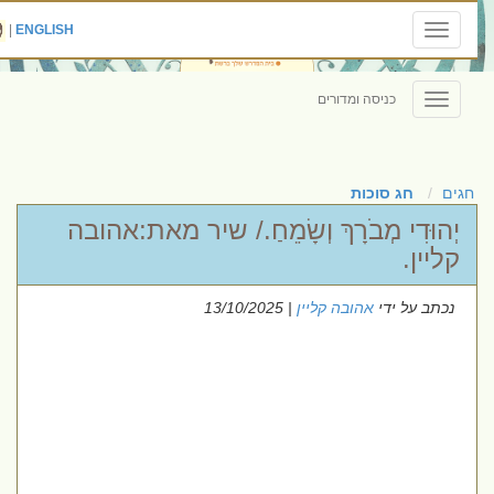
|
ENGLISH
Toggle
navigation
כניסה ומדורים
Toggle
navigation
חגים
חג סוכות
יְהוּדִי מְבֹרָךְ וְשָׂמֵחַ./ שיר מאת:אהובה
קליין.
נכתב על ידי
אהובה קליין
| 13/10/2025