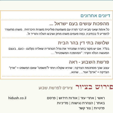
יונים אחרונים
מהפכות עושים בעם ישראל ...
כל אימת שאני מביא דבר תורה עם משמעות פוליטית משנית היכרחית . משהו מתעורר
להפריע לי בכתיבה. כמה פעמים משהו מחק ושיבש העלה והוריד ול..
שלושה בתי דין בהר הבית
בס"ד. אם יש מקור בתורה שמנהיר את גודל הטרגדיה שאליה נקלענו - כעם . בעצם
המעשה הנלוז הקרוי : "המהפכה המשפטית" . ..
פרשת השבוע - ראה
עצוב שכך מסתכמת הצדקה : שהיא שקולה ויותר ל"משפט" שאם המשפט = "ארץ"
הצדקה = "אדם" ועוד... . שהוא..
ראשי
|
אתרי עזר
|
אודות חידוש
|
פרסם
hidush.co.il
באתר
|
הצהרת נגישות
|
מדיניות
פרטיות
|
צור קשר