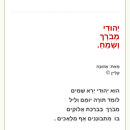
יְהוּדִי
מְבֹרָךְ
וְשָׂמֵחַ.
מֵאֵת: אֲהוּבָה
©
קְלַייְן
הוּא יְהוּדִי יְרֵא שָׁמַיִם
לוֹמֵד תּוֹרָה יוֹמָם וְלַיִל
מְבֹרָךְ
בְּבִרְכַּת אֱלוֹקִים
בּוֹ
מִתְבּוֹנְנִים אַף מַלְאָכִים .