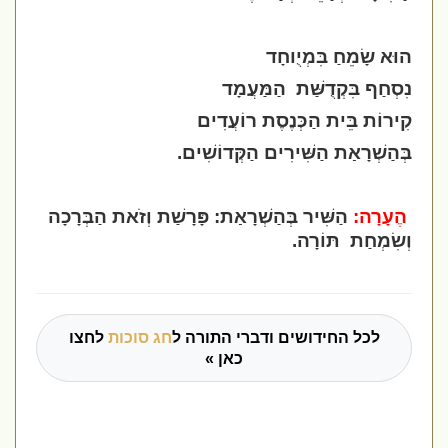
הוּא שָׂמֵחַ בִּמְיֻוחָד
נִסְחַף בִּקְדֻשַּׁת
הַמַּעֲמָד
קִירוֹת בֵּית הַכְּנֶסֶת רוֹעֲדִים
בְּהַשְׁרָאַת הַשִּׁירִים הַקְּדוֹשִׁים
.
הֶעָרָה:
הַשִּׁיר בְּהַשְׁרָאַת: פָּרָשַׁת וְזֹאת הַבְּרָכָה
וְשִׂמְחַת
תּוֹרָה.
לכל החידושים ודברי התורה ל
חג סוכות
לחצו
כאן »