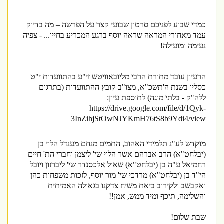
כמדי שבוע לפניכם סרטון שבועי קצר על הפרשה – מה בדיוק
עמד מאחורי המראה שראה יוסף ברגע המכריע בחייו... - צפיה
נעימה ומועילה!
הרעיון עובד מתורת הרבי מליובאוויטש זי"ע בהתוועדות י"ט
כסליו בשנת ה'תשכ"א, מצו"ב קובץ ההתוועדות (בתרגום
ללה"ק - בלתי מוגה) לתוספת עיון
:
https://drive.google.com/file/d/1Qyk-
3InZihjStOwNJYKmH76tS8b9Ydi4/view
מוקדש לע"נ תלמידי האהוב, התמים מנחם מענדל הלוי בן
(יבלחט"א) הרב אברהם אשר הלוי שי' ליצמן וחברי הת' חיים
רחמיאל ע"ה בן (יבלחט"א) שאול אלכסנדר שי' ליברזון ויובל
הי"ד בן (יבלחט"א) מרדכי שי' מור יוסף, לזכות משפחות כהן
ואקבשב ולקירוב ביאת משיח צדקנו בגאולה האמיתית
והשלימה, תיכף ומיד ממש, אמן
!!
שבת שלום!