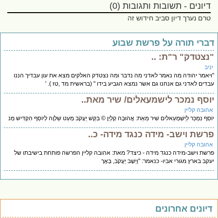
דיונים - תשובות ותגובות (0)
טרם נערך דיון סביב חידוש זה
ברי תורה על פרשת שבוע
נצטדק" ר"ת: ..
יב
יאמר יהודה מה נאמר לאדני מה נדבר ומה נצטדק האלקים מצא את עון עבדיך הננו
דים לאדני גם אנחנו גם אשר נמצא הגביע בידו " (בראשית מד ,טז ). '
וסף נמכר לישמעאלים/ שיר מאת..
הובה קליין
סֵף נִמְכַּר לַיִּשְׁמְעֵאלִים שִׁיר מֵאֵת: אֲהוּבָה קְלַיְן © בִּקֵּשׁ יַעֲקֹב מְעַט שַׁלְוָה לְיוֹסֵף הִקְדִּישׁ מְנ
רשת וישב- מידה כנגד מידה- כ..
הובה קליין
שת וישב-מידה כנגד מידה - כיצד? מאת: אהובה קליין הפרשה פותחת בישיבתו של
קב בארץ מגורי אביו- כנאמר: "וַיֵּשֶׁב יַעֲקֹב, בְּאֶרֶ
יונים אחרונים