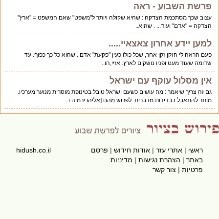
פרשת השבוע - ראה
עצוב שכך מסתכמת הצדקה : שהיא שקולה ויותר ל"משפט" שאם המשפט = "ארץ"
הצדקה = "אדם" ועוד... . שהוא..
למען יידע אחרון צאצאיי.....
פעם הראה לי הזקן זקן אחר, שכל כולו כעין "פקעת" אדם . שהוא כל כך כפוף. עד
שדומה שעוד מעט ופניו נושקים לארץ. אזיי,הו..
אין מסלול עוקף עם ישראל
גם זה צריך שיאמר : מה עושים כשעם ישראל טובל בטינופת מוסרית מנוער מערכיו.
מותר להתאבל בבדידות מדברית. לפרוש מהם [אליהו ירמיה ו..
ראשי
|
אתרי עזר
|
אודות חידוש
|
פרסם
hidush.co.il
באתר
|
הצהרת נגישות
|
מדיניות
פרטיות
|
צור קשר