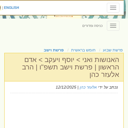
|
ENGLISH
Toggle
navigation
כניסה ומדורים
Toggle
navigation
פרשת שבוע
חומש בראשית
פרשת וישב
האנושות ואני > יוסף ויעקב > אדם
הראשון | פרשת וישב תשפ"ו | הרב
אלעזר כהן
נכתב על ידי
אלעזר כהן
| 12/12/2025