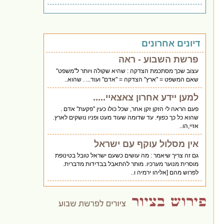
דיונים אחרונים
פרשת השבוע - ראה
עצוב שכך מסתכמת הצדקה : שהיא שקולה ויותר ל"משפט"
שאם המשפט = "ארץ" הצדקה = "אדם" ועוד... . שהוא..
למען יידע אחרון צאצאיי.....
פעם הראה לי הזקן זקן אחר, שכל כולו כעין "פקעת" אדם .
שהוא כל כך כפוף. עד שדומה שעוד מעט ופניו נושקים לארץ.
אזיי,הו..
אין מסלול עוקף עם ישראל
גם זה צריך שיאמר : מה עושים כשעם ישראל טובל בטינופת
מוסרית מנוער מערכיו. מותר להתאבל בבדידות מדברית.
לפרוש מהם [אליהו ירמיה ו..