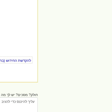
להקדשת החידוש (בחינ
חולק? מסכים? יש לך מה ל