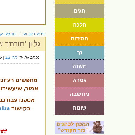
חגים
הלכה
פרשת שבוע
חומש ויק
חסידות
גליון 'תורתך
נך
נכתב על ידי
חגי 12
| 29/4/2026
משנה
מחפשים רעיונו
גמרא
אמור, שיעשירו
מחשבה
אספנו
עבורכם
שונות
בקישור
xniba
###