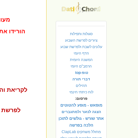
מעונ
הורידו את
סגולות ותפילות
ציורים לפרשת השבוע
עלונים לשבת ולפרשת שבוע
הדף היומי
המשנה היומית
הרמב"ם היומי
טופ-top
דברי תורה
תהילים
לקריאת וה
לוח כיתתי חינמי
פרסום:
מופאש - מופע להטוטים
לפרשת 
הצגה לנוער ולמתגברים
אתר שורש - גולשים לתוכן
הלכה בפרשה
מחולל משחקים ClapLab