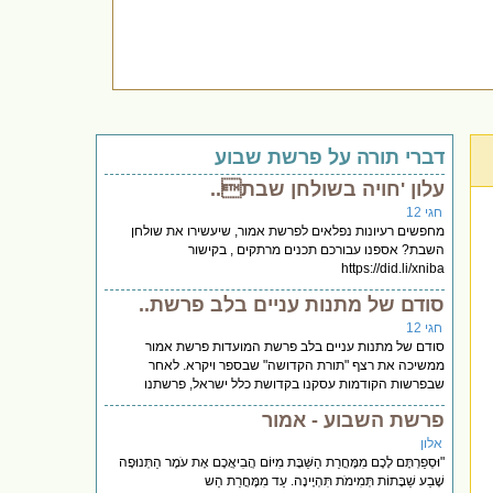
דברי תורה על פרשת שבוע
עלון 'חויה בשולחן שבת..
חגי 12
מחפשים רעיונות נפלאים לפרשת אמור, שיעשירו את שולחן
השבת? אספנו עבורכם תכנים מרתקים , בקישור
https://did.li/xniba
סודם של מתנות עניים בלב פרשת..
חגי 12
סודם של מתנות עניים בלב פרשת המועדות פרשת אמור
ממשיכה את רצף "תורת הקדושה" שבספר ויקרא. לאחר
שבפרשות הקודמות עסקנו בקדושת כלל ישראל, פרשתנו
פרשת השבוע - אמור
אלון
"וּסְפַרְתֶּם לָכֶם מִמׇּחֳרַת הַשַּׁבָּת מִיּוֹם הֲבִיאֲכֶם אֶת עֹמֶר הַתְּנוּפָה
שֶׁבַע שַׁבָּתוֹת תְּמִימֹת תִּהְיֶינָה. עַד מִמׇּחֳרַת הַש