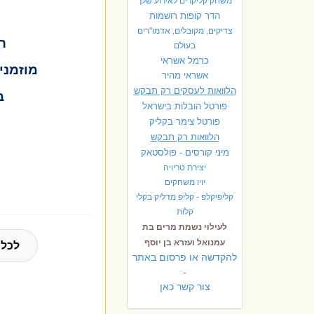
משחק קליקרים לאירוע שלך
הדר קופות רושמות
צדיקים, מקובלים, אדמו"רים
ר
בעולם
כרמל אשראי
מוזמני
אשראי מהיר
הלוואות לעסקים רק תבקש
ב
פורטל הובלות בישראל
פ
ורטל צימר בקליק
הלוואות רק תבקש
מיני קורסים - פולסטאק
יצירת טריויה
יויו משחקים
קליפיקלפ - קליפ מדליק בקלי
קלות
לעילוי נשמת מרים בת
עמנואל ועזרא בן יוסף
לכל 
להקדשה או פרסום באתר
-
צור קשר כאן