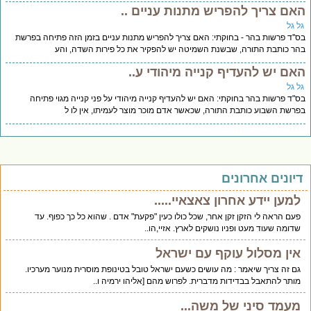
אם צריך להפריש מתנות עניים ..
ל גל
''ד פרשות בהר - בחוקתי: האם צריך להפריש מתנות עניים בזמן הזה פתיחה בפרשת
ר כותבת התורה, שבשנת השמיטה יש להפקיר את כל פירות השדה, והע
אם יש להעדיף קנייה מיהודי ע..
ל גל
"ד פרשות בהר בחוקתי: האם יש להעדיף קנייה מיהודי על פני קנייה מגוי פתיחה
רשת השבוע כותבת התורה, שכאשר אדם מוכר מוצר לעמיתו, אין לו ל
יונים אחרונים
למען יידע אחרון צאצאיי.....
פעם הראה לי הזקן זקן אחר, שכל כולו כעין "פקעת" אדם . שהוא כל כך כפוף. עד
שדומה שעוד מעט ופניו נושקים לארץ. אזיי,הו..
אין מסלול עוקף עם ישראל
גם זה צריך שיאמר : מה עושים כשעם ישראל טובל בטינופת מוסרית מנוער מערכיו.
מותר להתאבל בבדידות מדברית. לפרוש מהם [אליהו ירמיה ו..
מעמד סיני של משה...