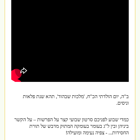
ב"ה, יום הולדתי הכ"ח, 'מלכות שבהוד', תהא שנת פלאות
וניסים
.
כמדי שבוע לפניכם סרטון שבועי קצר על הפרשות – על הקשר
ביניהן ובין ל"ג בעומר בעומקה המתוק מדבש של תורת
החסידות... - צפיה נעימה ומועילה!