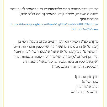
הרעיון עובד מתורת הרבי מליובאוויטש זי"ע במאמר ל"ג בעומר
בשנת ה'תשל"ה, מצו"ב קובץ המאמר (הנחה בלתי מוגה)
לתוספת עיון:
https://drive.google.com/file/d/1gDBsSuvht7wtKUl2NqhBx-
B0Eb8OoiYh/view
מוקדש לע"נ תלמידי האהוב, התמים מנחם מענדל הלוי בן
(יבלחט"א) הרב אברהם אשר הלוי שי' ליצמן וחברי הת' חיים
רחמיאל ע"ה בן (יבלחט"א) שאול אלכסנדר שי' ליברזון ויובל
הי"ד בן (יבלחט"א) מרדכי שי' מור יוסף, לזכות משפחות כהן
ואקבשב ולקירוב ביאת משיח צדקנו בגאולה האמיתית
והשלימה, תיכף ומיד ממש, אמן
!!
חזק חזק ונתחזק!
שבת שלום!
הרב אלעזר כהן,
חריש, ארץ הקודש.