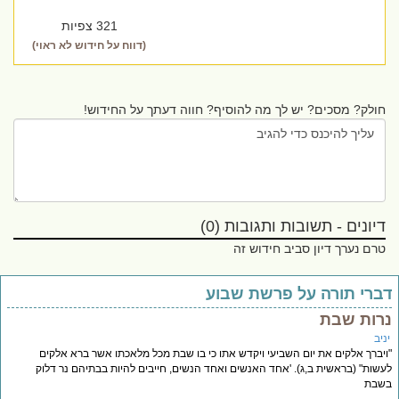
321 צפיות
(דווח על חידוש לא ראוי)
חולק? מסכים? יש לך מה להוסיף? חווה דעתך על החידוש!
דיונים - תשובות ותגובות (0)
טרם נערך דיון סביב חידוש זה
ברי תורה על פרשת שבוע
רות שבת
יב
יברך אלקים את יום השביעי ויקדש אתו כי בו שבת מכל מלאכתו אשר ברא אלקים
שות" (בראשית ב,ג). 'אחד האנשים ואחד הנשים, חייבים להיות בבתיהם נר דלוק
שבת