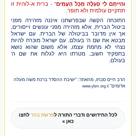
וִהְיִיתֶם לִי סְגֻלָּה מִכָּל הָעַמִּים
" - ברית א-לוהית זו
תתקיים עולמית ולא תופר.
התוכחה הקשה שבפרשתנו איננה מזהירה מפני
ביטול הברית, אלא מזהירה מפני עונשים וייסורים,
אך אין מדובר בביטולה של הברית. עם ישראל
מבטא את שם ה' בעולם. עם ישראל מוכרח להיות
נצחי לא מחמת עצמו, אלא משום שהוא נושא
בתפקיד חשוב, מטרתו היא לגלות את שם ה'
בעולם.
הרב חיים סבתו, מהאתר: "ישיבת ההסדר ברכת משה מעלה
אדומים"
www.ybm.org.il
לכל החידושים ודברי התורה ל
פרשת בהר
לחצו
כאן »