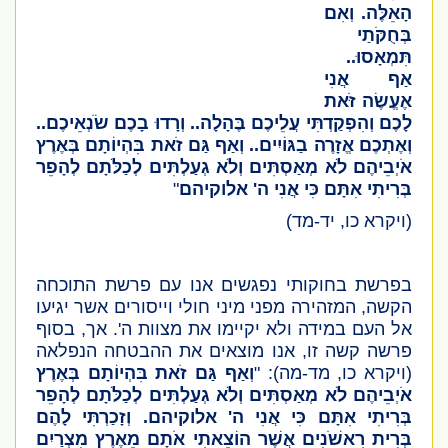
הָאֵלֶּה.
וְאִם
בְּחֻקֹּתַי
תִּמְאָסוּ..
אַף אֲנִי
אֶעֱשֶׂה זֹּאת
לָכֶם וְהִפְקַדְתִּי עֲלֵיכֶם בֶּהָלָה.. וְרָדוּ בָכֶם שֹׂנְאֵיכֶם..
וְאֶתְכֶם אֱזָרֶה בַגּוֹיִים.. וְאַף גַּם זֹאת בִּהְיוֹתָם בְּאֶרֶץ
אֹיְבֵיהֶם לֹא מְאַסְתִּים וְלֹא גְעַלְתִּים לְכַלֹּתָם לְהָפֵר
בְּרִיתִי אִתָּם כִּי אֲנִי ה' אלוקיהם
"
(ויקרא כו, יד-מד)
בפרשת בחוקותי נפגשים אנו עם פרשת התוכחה
הקשה, המזהירה מפני מיני חולי וייסורים אשר יגיעו
אל העם במידה ולא יקיימו את מצוות ה'. אך, בסוף
פרשה קשה זו, אנו מוצאים את ההבטחה הנפלאה
(ויקרא כו, מד-מה)
:
"
וְאַף גַּם זֹאת בִּהְיוֹתָם בְּאֶרֶץ
אֹיְבֵיהֶם לֹא מְאַסְתִּים וְלֹא גְעַלְתִּים לְכַלֹּתָם לְהָפֵר
בְּרִיתִי אִתָּם כִּי אֲנִי ה' אלוקיהם. וְזָכַרְתִּי לָהֶם
בְּרִית רִאשֹׁנִים אֲשֶׁר הוֹצֵאתִי אֹתָם מֵאֶרֶץ מִצְרַיִם