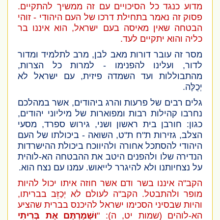
מדוע כנגד כל הסיכויים עם זה ממשיך להתקיים.
פסוק זה נאמר בתחילת דרכו של העם היהודי - זוהי
הבטחה שאין מאיסה בעם ישראל, הוא איננו בר
כליה והוא יתקיים לעד.
מסר זה עובר דורות מאב לבן, מרב לתלמיד ומדור
לדור, ועלינו להפנימו - למרות כל הצרות,
מהתבוללות ועד השמדה פיזית, עם ישראל לא
יְכֻלֶּה.
גלים רבים של פרעות והרג ביהודים, אשר במהלכם
נחרבו קהילות רבות ומפוארות של מיליוני יהודים,
כגון: חורבן בית ראשון ושני, גירוש ספרד, מסעי
הצלב, גזירות ת"ח ת"ט, השואה - ביכולתו של העם
היהודי להסתכל אחורה ולהיווכח ביכולת ההישרדות
הנדירה שלו ולהפנים היטב את ההבטחה הא-לוהית
על נצחיותנו ולא להיגרר לייאוש. עמנו עם נצח הוא.
הקב"ה איננו בשר ודם אשר חוזה איתו יכול להיות
מופר ולהתבטל. הקב"ה לעולם לא יְכַזֵּב בבריתו,
והיות שבסיני הסכימו ישראל להיכנס בברית שהציע
הא-לוהים
(שמות יט, ה)
: "
וּשְׁמַרְתֶּם אֶת בְּרִיתִי