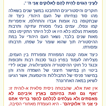
לְעֵינֵי הַגּוֹיִם לִהְיֹת לָהֶם לֵאלוקים אֲנִי ה'
"
.
חוקרים והיסטוריונים התחבטו במשך שנים בשאלה
מהו סוד נצחיותו של העם היהודי. כיצד זה
שבתקופה בה אומות אבדו והתחלפו, אימפריות
קמו ונפלו, עמים בעלי מסורת עתיקה ותרבות
מפוארת נעלמו כלא היו או לכל היותר התקיימו כמה
מאות שנים בלבד, נשאר העם היהודי על במת
ההיסטוריה תוך שהוא שומר על שפתו, תרבותו
ומסורתו.
כיצד אומה קטנה המפוזרת ומפורדת בין העמים,
מצליחה לעמוד בפרץ כנגד סכנות רבות ותכופות
וכנגד כל חוקי ההיסטוריה והסוציולוגיה, שבאו לידי
ביטוי הן בְּמישור חיצוני של השמדה והרג והן
בְּמישור פנימי של התבוללות והיטמעות, אשר הגיעו
לשיאן במאה האחרונה?
אין זאת אלא, שהבטחה ניסית פלאית א-לוהית זו:
"
וְאַף גַּם זֹאת בִּהְיוֹתָם בְּאֶרֶץ אֹיְבֵיהֶם לֹא
מְאַסְתִּים וְלֹא גְעַלְתִּים לְכַלֹּתָם לְהָפֵר בְּרִיתִי אִתָּם
כִּי אֲנִי ה' אלוקיהם
" - היא העומדת מאחורי הסיבה,