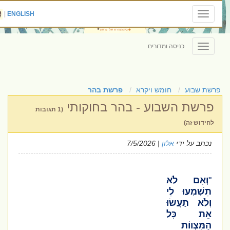
|
ENGLISH
Toggle
navigation
כניסה ומדורים
Toggle
navigation
פרשת שבוע
חומש ויקרא
פרשת בהר
פרשת השבוע - בהר בחוקותי
(1 תגובות
לחידוש זה)
נכתב על ידי
אלון
| 7/5/2026
"
וְאִם לֹא
תִשְׁמְעוּ לִי
וְלֹא תַעֲשׂוּ
אֵת כָּל
הַמִּצְווֹת