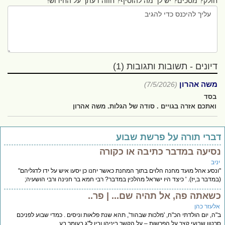
חולק? מסכים? יש לך מה להוסיף? חווה דעתך על החידוש!
דיונים - תשובות ותגובות (1)
משה אהרון
(7/5/2026)
בסד
ואתכם אזרה בגויים . סודה של הגלות. משה אהרון
ברי תורה על פרשת שבוע
סיעה במדבר כתיבה או כקורה
יב
נסע אהל מועד מחנה הלוים בתוך המחנת כאשר יחנו כן יסעו איש על ידו לדגליהם"
מדבר ב,יז). ' כיצד היו ישראל מהלכין במדבר? רבי חמא בר חנינה ורבי הושעיה;
שאתה פה, אל תהיה שם... | פר..
לעזר כהן
ה, יום הולדתי הכ"ח, 'מלכות שבהוד', תהא שנת פלאות וניסים . כמדי שבוע לפניכם
טון שבועי קצר על הפרשות – על הקשר ביניהן ובין ל"ג בעומר בע