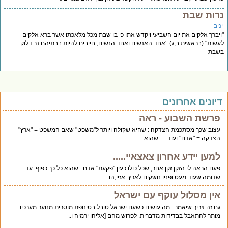
רות שבת
יב
יברך אלקים את יום השביעי ויקדש אתו כי בו שבת מכל מלאכתו אשר ברא אלקים
שות" (בראשית ב,ג). 'אחד האנשים ואחד הנשים, חייבים להיות בבתיהם נר דלוק
שבת
יונים אחרונים
פרשת השבוע - ראה
עצוב שכך מסתכמת הצדקה : שהיא שקולה ויותר ל"משפט" שאם המשפט = "ארץ"
הצדקה = "אדם" ועוד... . שהוא..
למען יידע אחרון צאצאיי.....
פעם הראה לי הזקן זקן אחר, שכל כולו כעין "פקעת" אדם . שהוא כל כך כפוף. עד
שדומה שעוד מעט ופניו נושקים לארץ. אזיי,הו..
אין מסלול עוקף עם ישראל
גם זה צריך שיאמר : מה עושים כשעם ישראל טובל בטינופת מוסרית מנוער מערכיו.
מותר להתאבל בבדידות מדברית. לפרוש מהם [אליהו ירמיה ו..