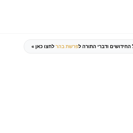
 החידושים ודברי התורה ל
פרשת בהר
לחצו כאן »