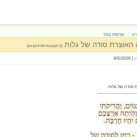
רא
פרשת בהר
ה האוצרת סודה של גלות
(1 תגובות לחידוש זה)
ן
| 8/5/2026
 סודה של גלות .
--------------------------
וֹיִם, וַהֲרִיקֹתִי
ְהָיְתָה אַרְצְכֶם
יִהְיוּ חָרְבָּה.
 - רמז לסודה של