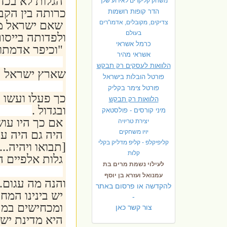
הגלות לא בכד
משחק קליקרים לאירוע שלך
כרותה בין הקב
הדר קופות רושמות
צדיקים, מקובלים, אדמו"רים
שאם ישראל מוכ
בעולם
ולפדותה בייסור
כרמל אשראי
"וכיפר אדמתו 
אשראי מהיר
הלוואות לעסקים רק תבקש
שארץ ישראל תכ
פורטל הובלות בישראל
פ
ורטל צימר בקליק
כך פעלו ועשו
הלוואות רק תבקש
ובגדול .
מיני קורסים - פולסטאק
אם כך היו עושי
יצירת טריויה
יויו משחקים
היה גם היה עול
קליפיקלפ - קליפ מדליק בקלי
[תבואו ויהיה...
קלות
גלות אלפיים הי
לעילוי נשמת מרים בת
עמנואל ועזרא בן יוסף
והנה מה עגום.
להקדשה או פרסום באתר
יש בינינו המח
-
ומכחישים במה
צור קשר כאן
היא מדינת ישרא