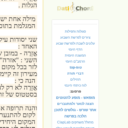
הגלות .
מילה אחת יש ב
המגלמת בתוכה
סגולות ותפילות
ציורים לפרשת השבוע
שני יסודות עיק
עלונים לשבת ולפרשת שבוע
האחד :
הדף היומי
אֱזָרֶה - במוב
המשנה היומית
השני : "אזרה" 
הרמב"ם היומי
לזר בכל מקום 
טופ-top
מעירון זה קיימ
דברי תורה
הנה כי :
תהילים
לוח כיתתי חינמי
אֱזָרֶה לא רק 
פרסום:
בסטטוס של זרי
מופאש - מופע להטוטים
הצגה לנוער ולמתגברים
והנה תרופה אח
אתר שורש - גולשים לתוכן
לקום להתנער ו
הלכה בפרשה
המקום היחידי ב
מחולל משחקים ClapLab