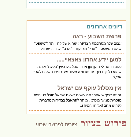
דיונים אחרונים
פרשת השבוע - ראה
עצוב שכך מסתכמת הצדקה : שהיא שקולה ויותר ל"משפט"
שאם המשפט = "ארץ" הצדקה = "אדם" ועוד... . שהוא..
למען יידע אחרון צאצאיי.....
פעם הראה לי הזקן זקן אחר, שכל כולו כעין "פקעת" אדם .
שהוא כל כך כפוף. עד שדומה שעוד מעט ופניו נושקים לארץ.
אזיי,הו..
אין מסלול עוקף עם ישראל
גם זה צריך שיאמר : מה עושים כשעם ישראל טובל בטינופת
מוסרית מנוער מערכיו. מותר להתאבל בבדידות מדברית.
לפרוש מהם [אליהו ירמיה ו..