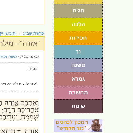
חגים
הלכה
פרשת שבוע
חומש ויק
חסידות
"אזרה" - מיל
נך
נכתב על ידי
משה אהרו
משנה
בס"ד.
גמרא
"אזרה" - מילה האוצרת
--------------------------
מחשבה
וְאֶתְכֶם אֱזָרֶה בַגּ
שונות
אַחֲרֵיכֶם חָרֶב; ו
שְׁמָמָה, וְעָרֵיכֶם 
אֱזָרֶה = הרזא