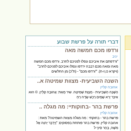
דברי תורה על פרשת שבוע
ורדפו מכם חמשה מאה
יניב
"ורדפתם את איביכם ונפלו לפניכם לחרב. ורדפו מכם חמשה
מאה ומאה מכם רבבה ירדפו ונפלו איביכם לפניכם לחרב"
(ויקרא כו,ז-ח). '"ורדפו מכם" - (ת"כ) מן החלשים
השנה השביעית- מצוות שמיטה/ א..
אהובה קליין
הַשָּׁנָה הַשְּׁבִיעִית - מִצְוַת שְׁמִיטָּה. שיר מֵאֵת: אֲהוּבָה קְלַייְן. © הוּא
אִיכָּר יְרֵא שָׁמַיִם רָכַשׁ שָׂדֶה רְחַ
פרשת בהר -בחוקותיי: מה מגלה ..
אהובה קליין
פרשת בהר - בחוקתי : מה מגלה מצוות השמיטה? מאת :
אהובה קליין. פרשת בהר פותחת בפסוקים: "וַיְדַבֵּר יְהוָה אֶל
מֹשֶׁה, בְּהַר סִינַי ל