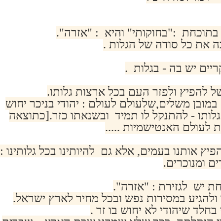
תוכחת :"בחוקותי" והיא : "אזרה".
 את כל סודה של הגלות .
ריים יש בה - בגלות .
ן של להפיץ ולפזר העם בכל ארצות גלותו.
במובן משלים,שלעולם לעולם : יהודי בניכר יחוש
גלותו - להתנקל לו תמיד ובשנאתו כזר.[כתוצאה
ת לעולם האנטישמיות .....
להפיץ אותנו בעמים, אלא גם להיותינו בכל גלותינו :
ם ומנוכרים.
ת יש לגזירת : "אזרה".
להגיע במסירות נפש ובכל מחיר לארץ ישראל.
חלד שיהודי לא יחוש בו זר .