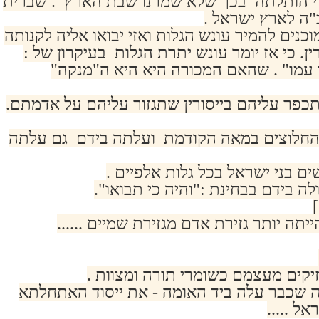
י הותלתה בכך שלא שמרנו שבת הארץ . שברית
"ה לארץ ישראל .
נים להמיר עונש הגלות ואזי יבואו אליה לקנותה
ין. כי אז יומר עונש יתרת הגלות בעיקרון של :
עמו" . שהאם המכורה היא היא ה"מנקה"
פר עליהם בייסורין שתגזור עליהם על אדמתם.
 החלוצים במאה הקודמת ועלתה בידם גם עלתה
ם בני ישראל בכל גלות אלפיים .
ה בידם בבחינת :"והיה כי תבואו".
]
יתה יותר גזירת אדם מגזירת שמיים ......
זיקים מעצמם כשומרי תורה ומצוות .
 שכבר עלה ביד האומה - את ייסוד האתחלתא
ל .....