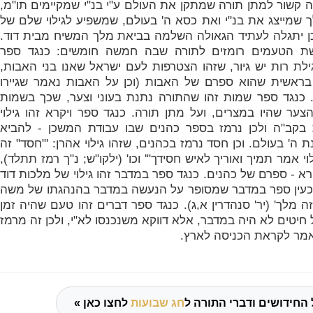
זה קשור למתן תורה שמתקן את העולם ע"י בנ"י שמקיימים תו"מ,
 שמייצג את בנ"י ואת כסא ה' בעולם, שמשפיע לגילוי שלם של
כן יתגלה לעתיד הגאולה השלמה בביאת מלך המשיח מבית דוד.
ת הטעמים רומזים לתורה שבה חמשה חומשים: כנגד ספר
לת רות יש גיור, שזהו הצטרפות לעם ישראל שאנו בני האבות,
בראשית שהוא ספרם של האבות (וכן על האבות נאמר שגיירו
]). כנגד ספר שמות זהו שהתורה נתנת בעוני וצער, שכך בשמות
צער שהיו במצרים, ועל מתן תורה. כנגד ספר ויקרא זהו גילוי
 בקב"ה ולכן נרמז בספר כהנים שבו עבודת המשכן - להביא
 ה' בעולם. וכן חסד נרמז בכהנים, שזהו גילוי אהרן: '"
חסד" זה
י אמר תמיך ואוריך לאיש חסידך"' וכו' (ילקו"ש; נ"ך רמז תתלד),
רא - ספרם של כהנים. כנגד ספר במדבר זהו גילוי של מלכות דוד
כעין ספר במדבר שמסופר על הנעשה במדבר בהנהגתו של משה
 מלך' (יר' סנהדרין א,ג). כנגד ספר דברים זהו טעם שהיה זמן
ל חיטים לא היה במדבר, אלא דווקא משנכנסו לא"י, ולכן זה מרמז
מר לקראת הכניסה לארץ.
 החידושים ודברי התורה ל
חג שבועות
לחצו כאן »