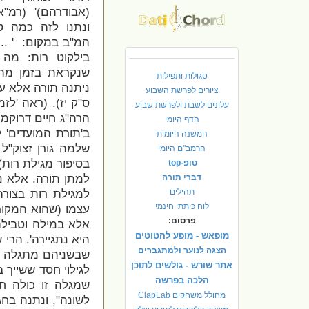
(אבודרהם)' (רמ"א
ונתנו לזה כמה ט
המ"ב במקום:
' ..
בילקוט רות: מה 
שנקראת בזמן מת
סגולות ותפילות
ניתנה תורה אלא ע"י י
ציורים לפרשת השבוע
ס"ק י
ז).
(ראה 'לזמן
עלונים לשבת ולפרשת שבוע
הרה"ג חיים דרוקמן 
הדף היומי
ב'תורת המועדים' 
המשנה היומית
שלמה גורן זצוק"ל 
הרמב"ם היומי
בסיפור מגילת רות) 
טופ-top
דברי תורה
למתן תורה. אלא נ
תהילים
למגילת רות בצורה
לוח כיתתי חינמי
עצמו (שהוא המקור 
פרסום:
אלא במילה וטבילה
מופאש - מופע להטוטים
היא נתגיירה'. הרי
הצגה לנוער ולמתגברים
שבשניהם מתגלה גם 
אתר שורש - גולשים לתוכן
לגילוי חסד ששייך 
הלכה בפרשה
שמגלה זו כולה חס
מחולל משחקים ClapLab
לשונה", ונתנה בחג