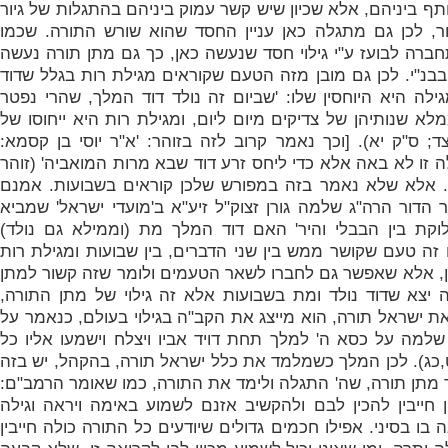
ף ביניהם, אלא שכיון שיש קשר עמוק ביניהם בהתגלות של גיור
יור, לכן גם מתגלה כאן עניין החסד שהוא שורש התורה. שכמו
חברה לבועז ע"י גילוי חסד שנעשה כאן, כך גם מתן תורה נעשה
 בבנ"י. לכן גם מובן מזה הטעם שקוראים מגילת רות בגלל שדוד
ילה היא היוחסין שלו:
'שביום זה נולד דוד המלך, שהרי נפטר
א שנותיהן של צדיקים מיום ליום, ומגילת רות היא ייחוסו של
צד; ס"ק יא). [וכך נאמר קרוב לזה בזוהר:
'א"ר יוסי בן קסמא:
 זו לא באה אלא כדי ליחס זרע דוד שבא מרות המואביה' (זוהר
. אלא שלא נאמר בזה במפורש שלכן קוראים בשבועות. אמנם
 הדור הרה"ג שלמה גורן זצוק"ל זיע"א ב'מועדי ישראל' שמביא
ת בין הבבלי והיר' האם דוד המלך מת (וממילא גם נולד)
זה טעם שקושר ממש בין שני הדברים, בין שבועות ומגילת רות
 אלא שאפשר גם לחברו לשאר הטעמים ולומר שזה קשור למתן
יצא שדוד נולד ומת בשבועות אלא זה גילוי של מתן התורה,
ישראל תורה, הוא מייצג את הקב"ה בגילוי בעולם, כנאמר על
שלמה על כסא ה' למלך תחת דויד אביו ויצלח וישמעו אליו כל
ט,כג). לכן המלך כשמלמד את כלל ישראל תורה, בהקהל, יש בזה
ד מתן תורה, שה' התגלה ולימד את התורה, כמו שאומר הרמב"ם:
ין חייבין להכין לבם ולהקשיב אזנם לשמוע באימה ויראה וגילה
 בו בסיני. אפילו חכמים גדולים שיודעים כל התורה כולה חייבין