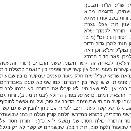
; שו"ע או"ח תצ,ט)
,
עמים, לדוגמה מביא
. ורות בשבועות דאיתא
ענין רות אצל עצרת
ן תורה? ללמדך שלא
סורין ועוני וכו'' (מ"ב;
 הזה' למרן גדול הדור
זצוק"ל זיע"א, וכן ראה
למרן פאר הדור הרה"ג
זיע"א). לכאורה זהו קשר חיצוני, ששני הדברים (תורה והנעשה
קשורים בעוני, אבל אין קשר ישיר ופנימי בין הנאמר במגילת רות
ראה שודאי שצ"ל שזה חלק מעוד טעמים שמקשרים בין שבועות
 פנימית, שיש קשר בין הדברים: כמו שמובא טעם באבודרהם
ברמ"א): '
לפי שאבותינו לא קיבלו את התורה ולא נכנסו לברית
 והרצאת דמים, כדאיתא בפרק החולץ (יבמות מו, ב), ורות גם
 שזהו קשר מהותי שבשניהם מדובר על גיור, ועל זה אפשר להוסיף
גילוי של קשר לעוני ורעב. לפי זה גם ניתן להבין שיש גם קשר
בשני הדברים, כמובא במדרש: '
ולמה קורין מגלה זו בחג שבועות?
ד והתורה כולה חסד, שנ' (משלי ל"א כ"ו): "ותורת חסד על
 שבועות' (לקח טוב, רות ד,כב). שבשניהם יש קשר לא רק בגלל