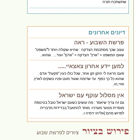
שתשתכח תורה
דיונים אחרונים
פרשת השבוע - ראה
עצוב שכך מסתכמת הצדקה : שהיא שקולה ויותר ל"משפט"
שאם המשפט = "ארץ" הצדקה = "אדם" ועוד... . שהוא..
למען יידע אחרון צאצאיי.....
פעם הראה לי הזקן זקן אחר, שכל כולו כעין "פקעת" אדם .
שהוא כל כך כפוף. עד שדומה שעוד מעט ופניו נושקים לארץ.
אזיי,הו..
אין מסלול עוקף עם ישראל
גם זה צריך שיאמר : מה עושים כשעם ישראל טובל בטינופת
מוסרית מנוער מערכיו. מותר להתאבל בבדידות מדברית.
לפרוש מהם [אליהו ירמיה ו..