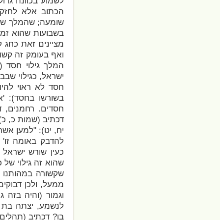
לשמוע בכוונה גדול
הכתוב אלא לחזק 
שומעה; שהמלך שליח
בשבועות שהוא זמן 
מציינים זאת כחג ק
ואף בעומק זה קשו
המלך גילוי חסד (
ישראל, כגילוי שבבנ
חסד לא ראוי להיו
בשורשו בחסד): '
א
חסדים. רחמנים, דכ
דכתיב (שמות כ, כ)
יח, יט): "למען אשר
להדבק באומה זו' (
כעין שורש ישראל 
שהוא זה גילוי של 
שקשורה במהותנו (
ממעל, ולכן דבוקים
וגמור (והיה בזה גי
לנשמע, יצתה בת ק
בו? דכתיב (תהלים ק