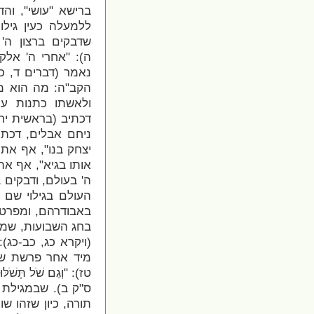
ברישא "עושי", והד
ללמעלה כעין גילו
שדבקים ברצון ה' וג
ה): "אחרי ה' אלק
נאמר (דברים ד, כ
הקב"ה: מה הוא מל
ולאשתו כתנות עו
דכתיב (בראשית יח,
ניחם אבלים, דכתי
יצחק בנו", אף אתה
אותו בגיא", אף את
ה' בעולם, ודבקים 
העולם בגילוי שם 
באבודרהם, ומפרט ה
בחג השבועות, שמב
(ויקרא כג, כב-כג): "וּב
מיד אחר פרשת שתי
טז): "וְגַם שֹׁל תָּש
ס"ק ב). שבמגילת 
תורה, כיון שזהו 