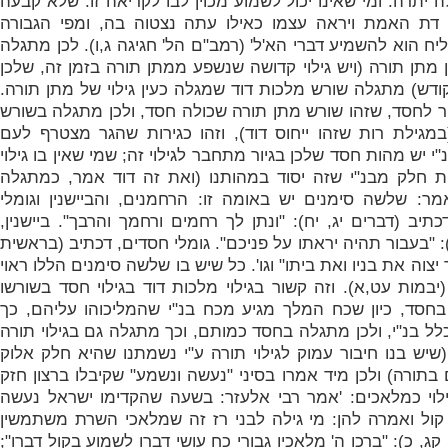
ה יתרה. ומי שאינו יכול לשמוע מכוין לבו לקריאה זו. שלא קבעה
דת האמת ויראה עצמו כאילו עתה נצטוה בה, ומפי הגבורה
 הוא להשמיע דברי הא'ל' (רמב"ם הל' חגיגה ג,ו). לכן מתגלה
מתן תורה (ויש גילוי קדושה שנשפע ממתן תורה בזמן זה, שלכן
ודש) מתגלה שורש מלכות דוד שמגלה כעין גילוי של מתן תורה.
ר לחסד, שזהו שורש מתן תורה שכולה חסד, ולכן מתגלה בשורש
במגילת רות שזהו ייחוס דוד), וזהו כגירות שהגר מצטרף לעם
"י יש מהות חסד שלכן בגיור מתחבר לגילוי זה; שמי שאין בו גילוי
ת חלק מבנ"י שזה יסוד במהותנו (ואת זה דוד אמר, כמתגלה
מר: שלשה סימנים יש באומה זו: הרחמנים, והביישנין וגומלי
תיב (דברים יג, יח): "ונתן לך רחמים ורחמך והרבך". ביישנין,
: "בעבור תהיה יראתו על פניכם". גומלי חסדים, דכתיב (בראשית
 יצוה את בניו ואת ביתו" וגו'. כל שיש בו שלשה סימנים הללו ראוי
יבמות עט,א). וזה קשור בגילוי מלכות דוד בגילוי חסד בשורשו
בחסד, כיון שכח המלך מגיע מכח בנ"י שהמליכוהו עליהם, כך
כלל בנ"י, ולכן מתגלה בחסד כמותם, וכך מתגלה גם בגילוי תורה
שיש בנו חיבור עמוק לגילוי תורה ע"י נשמתנו שהיא חלק אלוק
 בתורה) ולכן מיד אמרו בסיני "נעשה ונשמע" שקיבלו ברצון חזק
לוי כמלאכים: '
אמר רבי אלעזר: בשעה שהקדימו ישראל נעשה
ול ואמרה להן: מי גילה לבני רז זה שמלאכי השרת משתמשין
ג, כ): "ברכו ה' מלאכיו גבורי כח עושי דברו לשמוע בקול דברו";