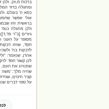
ברכות מ,א), ולכן 
ומתגלה בדוד המלך
כסא ה' בעולם. ול
אולי אפשר שחמש
בראשית זהו שבמגי
ולכן מתגלה כנגד 
גיורים [ב"ר פד,ד
מסופר על העוני וה
חסד, שזהו דבקות
לדבקות בה' ולשכינת
אהרן, שנאמר: "וללו
לכן קשור חסד לויק
שמנהיג את העם, 
שהיה מלך:
'משה זה
קציר חיטים, שגידו
על ספר דברים שנא
לכל