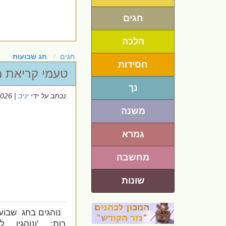
חגים
הלכה
חגים
חג שבועות
חסידות
טעמי קריאת מ
נך
נכתב על ידי
יניב
| 11/5/2026
משנה
גמרא
מחשבה
שונות
נוהגים בחג שבו
רות: '
ונוהגין 