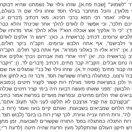
ר "לשמוע"' [שבת פח,א]
, שזהו גילוי של נשמתנו שהיא דבוקה
י מלאך), והכל מתחבר בגילוי חסד שזהו גילוי שם ה' בעולם,
ילויו: '
ואמר רבי חמא ברבי חנינא: מאי דכתיב (דברים יג,
יכם תלכו", וכי אפשר לו לאדם להלך אחר שכינה? והלא כבר
ד): "כי ה' אלקיך אש אוכלה הוא"? אלא להלך אחר מדותיו של
ביש ערומים, דכתיב (בראשית ג, כא): "ויעש ה' אלקים לאדם
ר וילבישם", אף אתה הלבש ערומים. הקב"ה ביקר חולים,
 א): "וירא אליו ה' באלוני ממרא", אף אתה בקר חולים. הקב"ה
ב (בראשית כה, יא) "ויהי אחרי מות אברהם ויברך אלקים את
 נחם אבלים. הקב"ה קבר מתים, דכתיב (דברים לד, ו): "ויקבר
ה קבור מתים' (סוטה יד,א). שזהו גילוי של בנ"י שמגלים את שם
בה' ורצונו, כמתגלה בתורה ששורשה חסד. ודבר זה בא לתקן את
ה' ולכן במציאות סיפור מגילת רות קשור לקציר חיטים (כמובא
לבוש): '
מפני שאותו מעשה דבועז היה בימי קציר חיטים שכלה
יאים שתי הלחם מחיטים. ובפרשת מועדים בפרשת אמור כתיב
ְקֻצְרְכֶם אֶת קְצִיר אַרְצְכֶם לֹא תְלַקֵּט לֶעָנִי וְלַגֵּר תַּעֲזֹב אֹתָם",
 הלחם שמביאים בשבועות, ואותם קיים בועז ואמר (רות ב,
ֹׁלּוּ לָה", ורות היתה ענייה וגיורת, לכך קורין רות בו ביום" (לבוש תצד.
רות התגלה כמתגלה בפס' התורה שקשורים לשבועות, זמן מתן
שורש תיקון העולם שהתקלקל מעץ הדעת שהיה חיטה (לדעת ר"י;