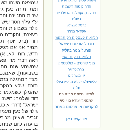
משחק קליקרים לאירוע שלך
שמצאנו משהו משות
הדר קופות רושמות
ומתן תורה כעין ג
צדיקים, מקובלים, אדמו"רים
שרות התגיירה והת
בעולם
ע"י גילוי חסד שיש
כרמל אשראי
נולד בשבועות והמג
אשראי מהיר
בעצרת, והקב"ה ממל
הלוואות לעסקים רק תבקש
דוד' (ברכי יוסף ת
פורטל הובלות בישראל
תמיה אני אם מגילה
פ
ורטל צימר בקליק
חדש, רות, לא, א)
הלוואות רק תבקש
ראה דברי מרן פאר
מיני קורסים - פולסטאק
שמשמע שזה מחלוק
יצירת טריויה
בשבועות]. שאמנם 
יויו משחקים
מצד המתגלה בזמן,
קליפיקלפ - קליפ מדליק בקלי
תורה, שלא במקרה 
קלות
שהמלך כשמלמד את 
לעילוי נשמת מרים בת
דוד ושלמה: "
וישב 
עמנואל ועזרא בן יוסף
ישראל" (דה"י א כ
להקדשה או פרסום באתר
גילוי של כעין מעמ
-
'
וגרים שאינן מכיר
צור קשר כאן
ברעדה כיום שניתנה