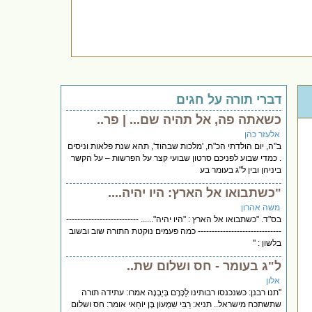
דברי תורה על חגים
כשאתה פה, אל תהיה שם... | פר..
אלעזר כהן
ב"ה, יום הולדתי הכ"ח, 'מלכות שבהוד', תהא שנת פלאות וניסים
. כמדי שבוע לפניכם סרטון שבועי קצר על הפרשות – על הקשר
ביניהן ובין ל"ג בעומר בע
"כשתבואו אל הארץ: היו יהיה....
משה אהרון
בס"ד. "כשתבואו אל הארץ : "היו יהיה"...... --------------------------
------------------------------ כמה פעמים נוקטת התורה שוב ובשוב
בלשון : "
ל"ג בעומר - חס ושלום שת..
אלון
"תנו רבנן: כשנכנסו רבותינו לַכֶּרֶם בְּיַבְנֶה אמרו: עתידה תורה
שתשתכח מישראל.. תניא: רַבִּי שִׁמְעוֹן בֶּן יוֹחַאי אומר: חס ושלום