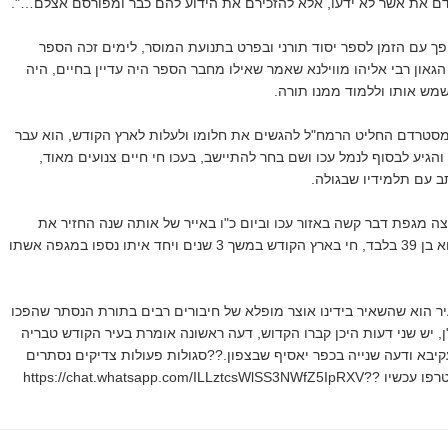
דם את אשר לא ידעו, אלא להזכירם את הידוע להם כבר ומפורסם אצלם…".
פך עם הזמן לספר יסוד תורני ובפרט בתנועת המוסר, לימים זכה הספר
גאון רבי אליהו מווילנא שאמר שאילו מחבר הספר היה עדיין בחיים, היה
שמש אותו וללמוד ממנו תורה.
סטרדם החליט הרמח"ל להגשים את חלומו ולעלות לארץ הקודש, הוא עבר
הגיע לבסוף לנמל עכו ושם בחר להתיישב, בעכו חי חיים צנועים מאוד,
 עם תלמידיו שבגולה.
תק"ו (1746) פרצה מגפת דבר קשה באזור עכו וביום כ"ו באייר של אותה שנה החזיר את
נשמתו לבורא כאשר הוא בן 39 בלבד, חי בארץ הקודש במשך 3 שנים ויחד איתו נספו במגפה אשתו
ר הוא שהשאיר בידינו אוצר מופלא של חיבורים רבים בתורת הנסתר שהפכו
ן, יש שני דעות היכן קברו הקדוש, דעה ראשונה אומרת בעיר הקודש טבריה
קיבא ודעה שנייה בכפר יאסיף שבצפון.??סגולות פעולות צדיקים נסתרים
https://chat.whatsapp.com/ILLzt