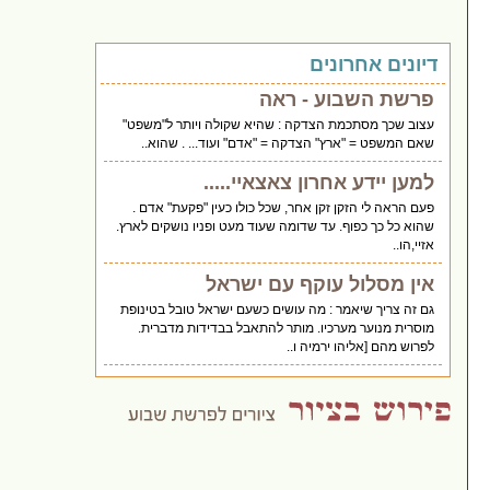
דיונים אחרונים
פרשת השבוע - ראה
עצוב שכך מסתכמת הצדקה : שהיא שקולה ויותר ל"משפט"
שאם המשפט = "ארץ" הצדקה = "אדם" ועוד... . שהוא..
למען יידע אחרון צאצאיי.....
פעם הראה לי הזקן זקן אחר, שכל כולו כעין "פקעת" אדם .
שהוא כל כך כפוף. עד שדומה שעוד מעט ופניו נושקים לארץ.
אזיי,הו..
אין מסלול עוקף עם ישראל
גם זה צריך שיאמר : מה עושים כשעם ישראל טובל בטינופת
מוסרית מנוער מערכיו. מותר להתאבל בבדידות מדברית.
לפרוש מהם [אליהו ירמיה ו..