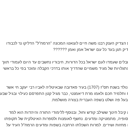
 הצדיק הענק רבנו משה חיים לוצאטו המכונה "הרמח"ל" הדליקו נר לכבודו
יק תגן בעד כל עם ישראל אמן ואמן ??????
בלים שעמדו לעם ישראל בכל הדורות, חיבוריו נחשבים עד היום לעמודי תווך
תגלויות של מגיד משמיים שהדריך אותו בדרכי הקבלה ומוכר בפי כל בראשי
רבי משה חיים לוצאטו נולד בשנת תס"ז (1707) בעיר פאדובה שבאיטליה לאביו רבי יעקב חי אשר
ותלמיד חכם ולאמו מרת דיאמנטי, כבר מגיל קטן התפרסם כעילוי ובגיל שבע
 בעל פה ושלט בשפה העברית בצורה מושלמת.
קיבל חינוך ששילב קודש וחול, ובנוסף ללימודי התורה והיהדות הוא למד
וסופיה, מתמטיקה ומדעים. נחשף לאומנות ולספרות האיטלקית של תקופתו
ם מחזות ושירים. למרות השכלתו הרחבה בשפות ומדעים הרמח"ל העיד על