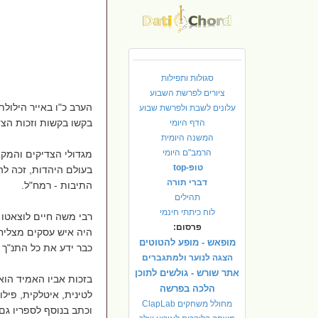
סגולות ותפילות
ציורים לפרשת השבוע
הערב כ"ו באייר הילולת
עלונים לשבת ולפרשת שבוע
בקשו בקשות וזכות הצד
הדף היומי
המשנה היומית
הרמב"ם היומי
מגדולי הצדיקים והמקו
טופ-top
בעולם היהדות, זכה לה
דברי תורה
התיבות - רמח"ל.
תהילים
לוח כיתתי חינמי
פרסום:
היה איש עסקים מצליח 
מופאש - מופע להטוטים
כבר ידע את כל התנ"ך
הצגה לנוער ולמתגברים
אתר שורש - גולשים לתוכן
בזכות אביו האמיד הוא 
הלכה בפרשה
לטינית, איטלקית, פיל
מחולל משחקים ClapLab
וכתב בנוסף לספריו ג