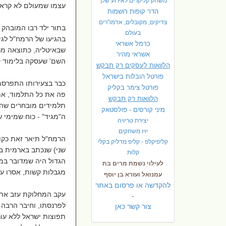
משחק קליקרים לאירוע שלך
עצמו שמעולם לא קרא ס
הדר קופות רושמות
צדיקים, מקובלים, אדמו"רים
בתור ילד רבו המובהק 
בעולם
כרמל אשראי
שבאיטליה, כתוצאה מכ
אשראי מהיר
השם' שעסקה בלימוד ק
הלוואות לעסקים רק תבקש
פורטל הובלות בישראל
פ
ורטל צימר בקליק
הלוואות רק תבקש
תלמידים מובחרים שהתמ
מיני קורסים - פולסטאק
ה"מגיד" - כוח שמימי ש
יצירת טריויה
יויו משחקים
הרמח"ל תיאר זאת כקול
קליפיקלפ - קליפ מדליק בקלי
שני) שנכתב בארמית בס
קלות
הגדול היה שמדובר במש
לעילוי נשמת מרים בת
מגבלות קשות, אסרו עלי
עמנואל ועזרא בן יוסף
להקדשה או פרסום באתר
-
לפרנסתו, וחיבר הרבה 
צור קשר כאן
תפוצות ישראל ללא עור