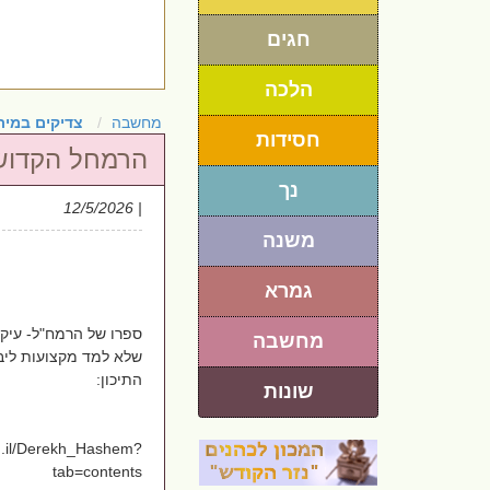
חגים
הלכה
מחשבה
צדיקים במית
חסידות
הרמחל הקדוש 
נך
| 12/5/2026
משנה
גמרא
ספרו של הרמח"ל- עיקר
מחשבה
שלא למד מקצועות ליב
התיכון:
שונות
rg.il/Derekh_Hashem?
tab=contents