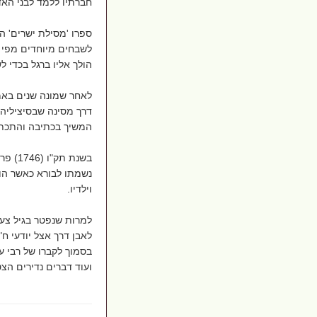
חברתיו ללמד לבני הא
ספרו 'מסילת ישרים' ה
לשבחים מיוחדים מפי ה
הולך אליו ברגל בכדי ל
לאחר שמונה שנים באמ
דרך מסינה שבסיציליה ו
המשיך בכתיבה והתכתב
בשנת 
וילדיו.
למרות שנפטר בגיל צעי
לאבן דרך אצל יודעי ח"
בסמוך לקברו של רבי ע
ועוד דברים נדירים הצטרפו עכשיו ??csWlSS3NWfZ5IpRXV