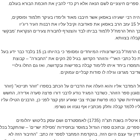
פרים חיצוניים לשם הנאה אלא רק כדי להבין את חוכמת הבורא בעולם.
היה רבי ישעיהו באסאן אשר חיבבו מאוד ולימדו בעיקר תלמוד ופוסקים,
בהגיעו של הרמח"ל לגיל 15 עזב הרב באסאן את פאדובה וקיבל עליו את רבנות העיר ריג'יו
ך החל הרמח"ל ללמוד בביתו לבד והצטרף לחבורת צעירים הנקראת 'מבקשי
בלה בצוותא.
כבר בצעירותו התפרסם הרמח"ל בכישרונותיו המיוחדים ומסופר כי בהיותו בן 15 בלבד כבר ידע בעל
פה את כל התלמוד, את כל כתבי האר"י והזוהר הקדוש. בגיל 20 הקים את "החבורה" – קבוצת
סרו ביחד איתו ללימוד קבלה בפרישות ובקדושה, ואז גם החלו גילויי
דיבר מגרונו וגילה לו סודות קבליים עמוקים.
 המדבר אליו והוא העלה את הדברים על הכתב בספרו "זוהר תניינא" (זוהר
גנון ספר הזוהר, כשדבר המגיד נודע לרבני דורו פרצה סערה אדירה, החשש
יחיות שקר כמו פרשת שבתי צבי שארע זמן קצר לפני כן, הרבנים הטילו עליו
ו ללמד קבלה וחלק מכתביו אף נגנזו או נשרפו.
עקב המחלוקת עזב את איטליה בשנת תצ"ה (1735) לאמסטרדם ושם עסק בליטוש יהלומים
ספרים, ובתוכם ספרו הגדול במוסר ובחסידות 'מסילת ישרים' – שהתקבל בכל
רין עד עצם היום הזה, בהקדמת המחבר לספר זה כתב: "החיבור הזה לא