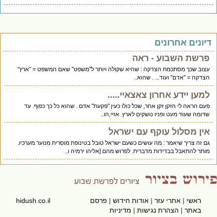
יונים אחרונים
פרשת השבוע - ראה
עצוב שכך מסתכמת הצדקה : שהיא שקולה ויותר ל"משפט" שאם המשפט = "ארץ"
הצדקה = "אדם" ועוד... . שהוא..
למען יידע אחרון צאצאיי.....
פעם הראה לי הזקן זקן אחר, שכל כולו כעין "פקעת" אדם . שהוא כל כך כפוף. עד
שדומה שעוד מעט ופניו נושקים לארץ. אזיי,הו..
אין מסלול עוקף עם ישראל
גם זה צריך שיאמר : מה עושים כשעם ישראל טובל בטינופת מוסרית מנוער מערכיו.
מותר להתאבל בבדידות מדברית. לפרוש מהם [אליהו ירמיה ו..
ראשי
|
אתרי עזר
|
אודות חידוש
|
פרסם
hidush.co.il
באתר
|
הצהרת נגישות
|
מדיניות