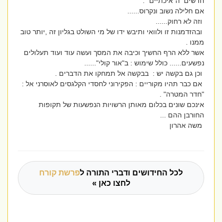
חדשים ה"איכתיים" .
אם חלילה נשוב ונקרוס......
וזה לא רחוק......
ובהזדמנות זו ולוואי ותיבש ידו של מי השולט בגליון זה ,יותר טוב
ממנו .
אשר ללא הרף החשיך וכיבה את המסך ועשה עוד ועוד תעלולים
נפשעים...... כולל שימוש : ב"אור קולי"......
וכן גם בקשה יש : בבקשה אל תמחקו את הדברים .
אם כבר תהיו מקוריים : הפקירוני לחסדי הקלגסים לאוסרני אל :
"חדר המטרה" .
אינכם שונים בכלום מאותן הרשויות הנפשעות של תקופות
החורבן ההם ...
משה אהרון
לכל החידושים ודברי התורה ל
פרשת קורח
לחצו כאן »