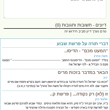
דיונים - תשובות ותגובות (0)
טרם נערך דיון סביב חידוש זה
ברי תורה על פרשת שבוע
המעט מכם" - הדיסו..
שה אהרון
"ד. "המעט מכם" - הדיסוננס ההפוך. ------------------------------------------------- " הַמְעַט
ֶּם כִּי הִבְדִּיל אֱ - לֹהֵי יִשְׂרָאֵל אֶת
באר במדבר בזכות מרים
יב
יבאו בני ישראל כל העדה מדבר צן בחדש הראשון וישב העם בקדש ותמת שם מרים
קבר שם. ולא היה מים לעדה ויקהלו על משה ועל אהרן" וגו' (במדבר כ,א-ב).
ו (לא) רק נקודה... | פרשת ק..
לעזר כהן
ה, ערב יום הבהיר כ"ח סיון, תהא שנת פלאות וניסים . כמדי שבוע לפניכם סרטון שבועי
ר לפרשת קרח בארץ הקודש – על הבעיה הקטנה-גדולה שהציף קר