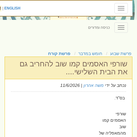
|
ENGLISH
Toggle
navigation
כניסה ומדורים
Toggle
navigation
פרשת שבוע
חומש במדבר
פרשת קורח
שורפי האסמים קמו שוב להחריב גם
את הבית השלישי....
נכתב על ידי
משה אהרון
| 11/6/2026
בס"ד.
שורפי
האסמים קמו
שוב
מהמאפליה של