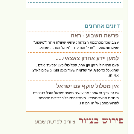
דיונים אחרונים
פרשת השבוע - ראה
עצוב שכך מסתכמת הצדקה : שהיא שקולה ויותר ל"משפט"
שאם המשפט = "ארץ" הצדקה = "אדם" ועוד... . שהוא..
למען יידע אחרון צאצאיי.....
פעם הראה לי הזקן זקן אחר, שכל כולו כעין "פקעת" אדם .
שהוא כל כך כפוף. עד שדומה שעוד מעט ופניו נושקים לארץ.
אזיי,הו..
אין מסלול עוקף עם ישראל
גם זה צריך שיאמר : מה עושים כשעם ישראל טובל בטינופת
מוסרית מנוער מערכיו. מותר להתאבל בבדידות מדברית.
לפרוש מהם [אליהו ירמיה ו..