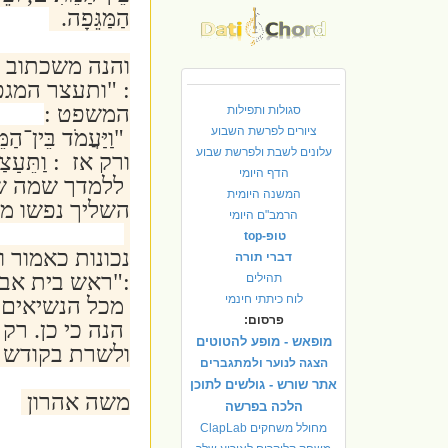
הַמַּגֵּפָה.
והנה משכתוב :
: "ותעצר המגפ
המשפט :
סגולות ותפילות
ציורים לפרשת השבוע
"
וַיַּעֲמֹד בֵּין־הַ
עלונים לשבת ולפרשת שבוע
ורק אז : וַתֵּעָצַר
הדף היומי
ללמדך שמה שע
המשנה היומית
השליך נפשו מנ
הרמב"ם היומי
טופ-top
נכונות כאמור 
דברי תורה
:"ראש בית אבו
תהילים
לוח כיתתי חינמי
מכל הנשיאים.
פרסום:
הנה כי כן. רק
מופאש - מופע להטוטים
ולשרת בקודש ..
הצגה לנוער ולמתגברים
אתר שורש - גולשים לתוכן
משה אהרון
הלכה בפרשה
מחולל משחקים ClapLab