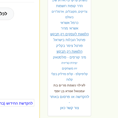
משחק קליקרים לאירוע שלך
הדר קופות רושמות
צדיקים, מקובלים, אדמו"רים
לכל 
בעולם
כרמל אשראי
אשראי מהיר
הלוואות לעסקים רק תבקש
פורטל הובלות בישראל
פ
ורטל צימר בקליק
הלוואות רק תבקש
מיני קורסים - פולסטאק
יצירת טריויה
יויו משחקים
קליפיקלפ - קליפ מדליק בקלי
קלות
לעילוי נשמת מרים בת
עמנואל ועזרא בן יוסף
להקדשה או פרסום באתר
-
להקדשת החידוש (בחינ
צור קשר כאן