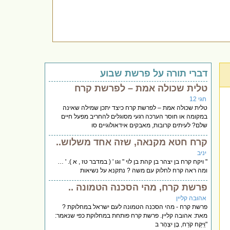
דברי תורה על פרשת שבוע
טלית שכולה אמת – לפרשת קרח
חגי 12
טלית שכולה אמת – לפרשת קרח כיצד יתכן שמילה שאינה
במקומה או חוסר הערכה רגעי מסוגלים להחריב מפעל חיים
שלם? לעיתים קרובות, מאבקים אידאולוגיים סו
קרח חטא מקנאה, שזה אחד משלוש..
יניב
" ויקח קרח בן יצהר בן קהת בן לוי " וגו ' ( במדבר טז , א ). ' …
ומה ראה קרח לחלוק עם משה ? נתקנא על נשיאות
פרשת קרח, מהי הסכנה הטמונה ..
אהובה קליין
פרשת קרח - מהי הסכנה הטמונה לעם ישראל במחלוקת ?
מאת: אהובה קליין. פרשת קרח פותחת במחלוקת כפי שנאמר:
"וַיִּקַּח קֹרַח, בֶּן יִצְהָר ב