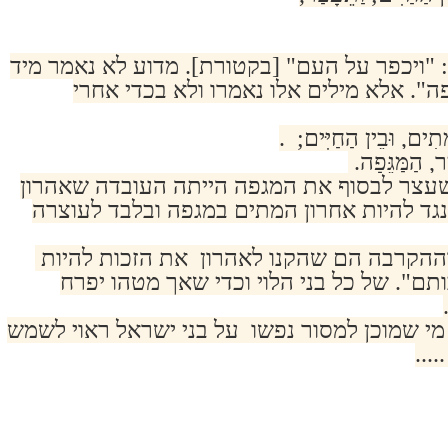
 "ויכפר על העם" [בקטורת]. מדוע לא נאמר מיד
ה". אלא מילים אלו נאמרו ולא בכדי אחרי
מֵּתִים, וּבֵין הַחַיִּים; .
, הַמַּגֵּפָה.
צר לבסוף את המגפה הייתה העובדה שאהרון
גד להיות אחרון המתים במגפה ובלבד לעוצרה
וההקרבה הם שהקנו לאהרון את הזכות להיות
תם". של כל בני הלוי וכדי שאך מטהו יפרח
 מי שמוכן למסור נפשו על בני ישראל ראוי לשמש
...