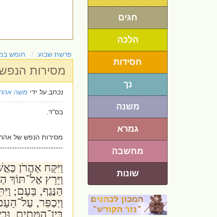
חגים
הלכה
פרשת שבוע
חומש במ
חסידות
מסירות הנפש 
נך
נכתב על ידי
משה אהרו
משנה
בס"ד.
גמרא
מסירות הנפש של אהרון 
--------------------------
מחשבה
וַיִּקַּח אַהֲרֹן כַּאֲ
שונות
וַיָּרָץ אֶל־תּוֹךְ הַ
הַנֶּגֶף, בָּעָם; וַיִ
וַיְכַפֵּר, עַל־הָע
בֵּין־הַמֵּתִים, וּבֵי