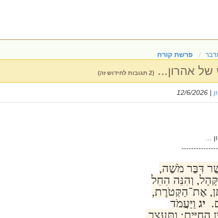
דבר
פרשת קורח
של אהרון...
(2 תגובות לחידוש זה)
ן
| 12/6/2026
...
---------------
שֶׁר דִּבֶּר מֹשֶׁה,
קָּהָל, וְהִנֵּה הֵחֵל
ּתֵּן, אֶת־הַקְּטֹרֶת,
ָם.
יג
וַיַּעֲמֹד
ן הַחַיִּים; וַתֵּעָצַר,