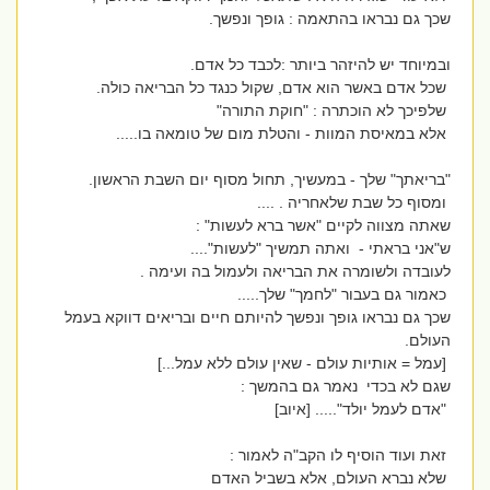
שכך גם נבראו בהתאמה : גופך ונפשך.
ובמיוחד יש להיזהר ביותר :לכבד כל אדם.
שכל אדם באשר הוא אדם, שקול כנגד כל הבריאה כולה.
שלפיכך לא הוכתרה : "חוקת התורה"
אלא במאיסת המוות - והטלת מום של טומאה בו.....
"בריאתך" שלך - במעשיך, תחול מסוף יום השבת הראשון.
ומסוף כל שבת שלאחריה . ....
שאתה מצווה לקיים "אשר ברא לעשות" :
ש"אני בראתי - ואתה תמשיך "לעשות"....
לעובדה ולשומרה את הבריאה ולעמול בה ועימה .
כאמור גם בעבור "לחמך" שלך.....
שכך גם נבראו גופך ונפשך להיותם חיים ובריאים דווקא בעמל
העולם.
[עמל = אותיות עולם - שאין עולם ללא עמל...]
שגם לא בכדי נאמר גם בהמשך :
"אדם לעמל יולד"..... [איוב]
זאת ועוד הוסיף לו הקב"ה לאמור :
שלא נברא העולם, אלא בשביל האדם