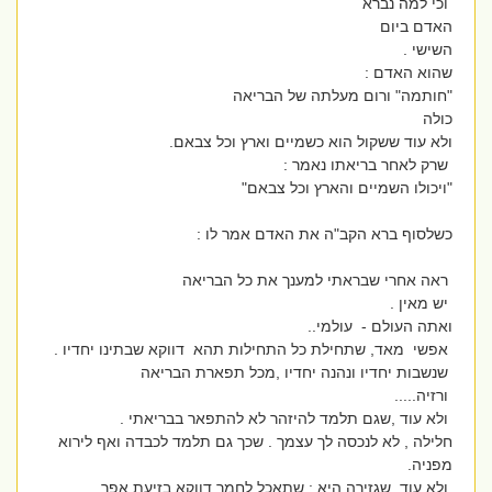
וכי למה נברא
האדם ביום
השישי .
שהוא האדם :
"חותמה" ורום מעלתה של הבריאה
כולה
ולא עוד ששקול הוא כשמיים וארץ וכל צבאם.
שרק לאחר בריאתו נאמר :
"ויכולו השמיים והארץ וכל צבאם"
כשלסוף ברא הקב"ה את האדם אמר לו :
ראה אחרי שבראתי למענך את כל הבריאה
יש מאין .
ואתה העולם - עולמי..
אפשי מאד, שתחילת כל התחילות תהא דווקא שבתינו יחדיו .
שנשבות יחדיו ונהנה יחדיו ,מכל תפארת הבריאה
ורזיה.....
ולא עוד ,שגם תלמד להיזהר לא להתפאר בבריאתי .
חלילה , לא לנכסה לך עצמך . שכך גם תלמד לכבדה ואף לירוא
מפניה.
ולא עוד שגזירה היא : שתאכל לחמך דווקא בזיעת אפך ,