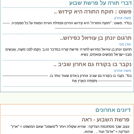
ברי תורה על פרשת שבוע
שוט : חוקת התורה היא קידוש ..
שה אהרון
"ד. פשוט : "חוקת התורה" היא קידוש החיים ופסילת הוויית המוות על כל סממניה. ------
--------------------------------------------------------------
רגום יונתן בן עוזיאל כפירוש..
ורן מס
גום יונתן בן עוזיאל כפירוש לתורה: פרשת קורח במדבר טז,ב: וַיָּקֻמוּ לִפְנֵי מֹשֶׁה, וַאֲנָשִׁים
ְּנֵי-יִשְׂרָאֵל חֲמִשִּׁים וּמָאתָיִם, נְשִׂיא
קבר בו בקורח גם אחרון שביב ..
שה אהרון
". נקבר בו בקורח גם שביב אחרון באדם שעוד נותר בו. --------------------------------------
-------------------------- וַתִּפְתַּח הָאָרֶץ אֶת
יונים אחרונים
פרשת השבוע - ראה
עצוב שכך מסתכמת הצדקה : שהיא שקולה ויותר ל"משפט" שאם המשפט = "ארץ"
הצדקה = "אדם" ועוד... . שהוא..