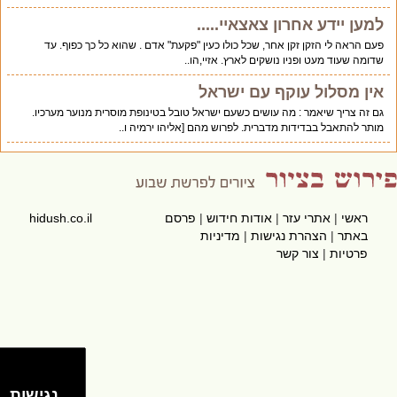
למען יידע אחרון צאצאיי.....
פעם הראה לי הזקן זקן אחר, שכל כולו כעין "פקעת" אדם . שהוא כל כך כפוף. עד
שדומה שעוד מעט ופניו נושקים לארץ. אזיי,הו..
אין מסלול עוקף עם ישראל
גם זה צריך שיאמר : מה עושים כשעם ישראל טובל בטינופת מוסרית מנוער מערכיו.
מותר להתאבל בבדידות מדברית. לפרוש מהם [אליהו ירמיה ו..
ראשי
|
אתרי עזר
|
אודות חידוש
|
פרסם
hidush.co.il
באתר
|
הצהרת נגישות
|
מדיניות
פרטיות
|
צור קשר
נגישות