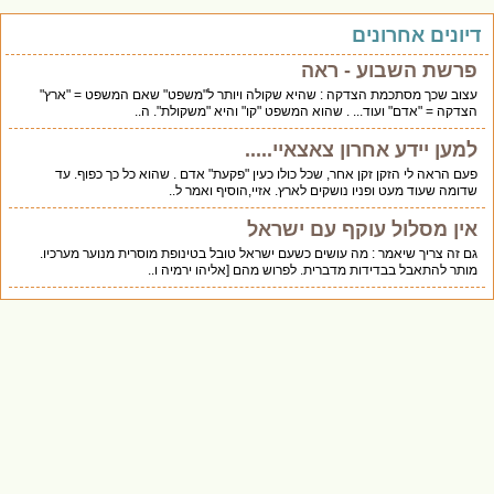
דיונים אחרונים
פרשת השבוע - ראה
עצוב שכך מסתכמת הצדקה : שהיא שקולה ויותר ל"משפט" שאם המשפט = "ארץ"
הצדקה = "אדם" ועוד... . שהוא המשפט "קו" והיא "משקולת". ה..
למען יידע אחרון צאצאיי.....
פעם הראה לי הזקן זקן אחר, שכל כולו כעין "פקעת" אדם . שהוא כל כך כפוף. עד
שדומה שעוד מעט ופניו נושקים לארץ. אזיי,הוסיף ואמר ל..
אין מסלול עוקף עם ישראל
גם זה צריך שיאמר : מה עושים כשעם ישראל טובל בטינופת מוסרית מנוער מערכיו.
מותר להתאבל בבדידות מדברית. לפרוש מהם [אליהו ירמיה ו..