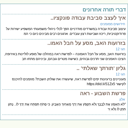
דברי תורה אחרונים
איך לעצב סביבת עבודה פונקציו..
חידושים ממומנים
עיצוב סביבת עבודה במשרדים מודרניים הפך לכלי ניהולי משמעותי המשפיע ישירות על
פרודוקטיביות, ריכוז ושביעות רצון עובדים. ארגונים רבים מבינים כיום כי המ
בזרועות האב, מסע על חבל האמו..
חגי 12
בזרועות האב, מסע על חבל האמונה – לפרשת ראה במהלכו של מופע לוליינות באירופה,
הציבו האמנים שני תרנים גבוהים, כשישה מטרים גובהם, וביניהם מתחו חב
גליון 'תורתך שאלתי' ..
חגי 12
מעוניינים ברעיונות יפים לפרשת ראה, שיעשירו את שולחן השבת? מוזמנים להיכנס
לקישור https://did.li/S1Zx5
פרשת השבוע - ראה
אלון
"לֹא תְאַמֵּץ אֶת לְבָבְךָ וְלֹא תִקְפֹּץ אֶת יָדְךָ מֵאָחִיךָ הָאֶבְיוֹן. כִּי פָתֹחַ תִּפְתַּח אֶת יָדְךָ לוֹ.. נָתוֹן
תִּתֵּן לוֹ וְלֹא יֵר