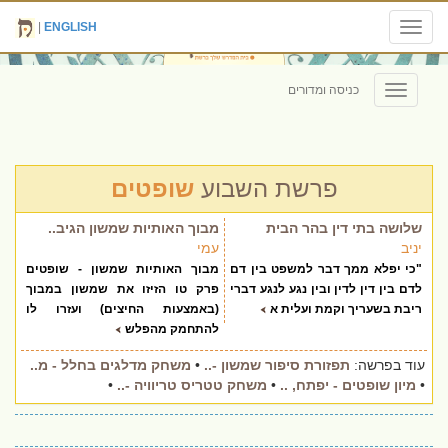
|
ENGLISH
Toggle
navigation
כניסה ומדורים
Toggle
navigation
פרשת השבוע
שופטים
שלושה בתי דין בהר הבית
מבוך האותיות שמשון הגיב..
יניב
עמי
"כי יפלא ממך דבר למשפט בין דם
מבוך האותיות שמשון - שופטים
לדם בין דין לדין ובין נגע לנגע דברי
פרק טו הזיזו את שמשון במבוך
ריבת בשעריך וקמת ועלית א
(באמצעות החיצים) ועזרו לו
להתחמק מהפלש
עוד בפרשה:
תפזורת סיפור שמשון -..
•
משחק מדלגים בחלל - מ..
•
מיון שופטים - יפתח, ..
•
משחק טטריס טריוויה -..
•