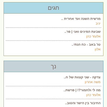
חגים
מרשית השנה ועד אחרית ..
יניב
שבעת המינים ואני | פר..
אלעזר כהן
טו' באב - כח הנתי..
אלון
נך
צדקה - שני קצוות של ח..
משה אהרון
מה לי ולחמור?! | פרשת..
אלעזר כהן
החיבור בין הישר והטוב..