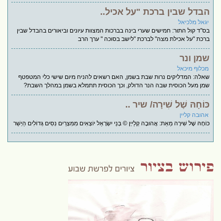
הבדל שבין ברכת "על אכיל..
יגאל מלכיאל
בס"ד קול התור: חמישים שערי בינה בברכות המצוות עיונים וביאורים בהבדל שבין
ברכת "על אכילת מצה" לברכת "לישב בסוכה " ערך הרב
שמן ונר
מכלוף מיכאל
שאלה: המדליקים נרות שבת בשמן, האם רשאים להניח מיום שישי כלי המטפטף
שמן מעל הכוסית שבה הנר הדולק, וכך הכוסית תתמלא בשמן במהלך השבת?
כּוֹחָהּ שֶׁל שִׁירָה/ שיר ..
אהובה קליין
כּוֹחָהּ שֶׁל שִׁירָה מֵאֵת: אֲהוּבָה קְלַייְן © בְּנֵי יִשְׂרָאֵל יוֹצְאִים מִמִּצְרַיִם נִסִּים גְּדוֹלִים הַיְשַׁר