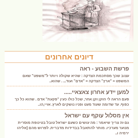
דיונים אחרונים
פרשת השבוע - ראה
עצוב שכך מסתכמת הצדקה : שהיא שקולה ויותר ל"משפט" שאם
המשפט = "ארץ" הצדקה = "אדם" ועוד... . שהוא..
למען יידע אחרון צאצאיי.....
פעם הראה לי הזקן זקן אחר, שכל כולו כעין "פקעת" אדם . שהוא כל כך
כפוף. עד שדומה שעוד מעט ופניו נושקים לארץ. אזיי,הו..
אין מסלול עוקף עם ישראל
גם זה צריך שיאמר : מה עושים כשעם ישראל טובל בטינופת מוסרית
מנוער מערכיו. מותר להתאבל בבדידות מדברית. לפרוש מהם [אליהו
ירמיה ו..