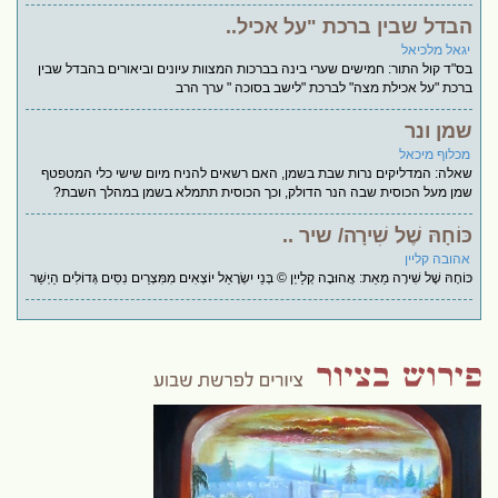
הבדל שבין ברכת "על אכיל..
יגאל מלכיאל
בס"ד קול התור: חמישים שערי בינה בברכות המצוות עיונים וביאורים בהבדל שבין
ברכת "על אכילת מצה" לברכת "לישב בסוכה " ערך הרב
שמן ונר
מכלוף מיכאל
שאלה: המדליקים נרות שבת בשמן, האם רשאים להניח מיום שישי כלי המטפטף
שמן מעל הכוסית שבה הנר הדולק, וכך הכוסית תתמלא בשמן במהלך השבת?
כּוֹחָהּ שֶׁל שִׁירָה/ שיר ..
אהובה קליין
כּוֹחָהּ שֶׁל שִׁירָה מֵאֵת: אֲהוּבָה קְלַייְן © בְּנֵי יִשְׂרָאֵל יוֹצְאִים מִמִּצְרַיִם נִסִּים גְּדוֹלִים הַיְשַׁר