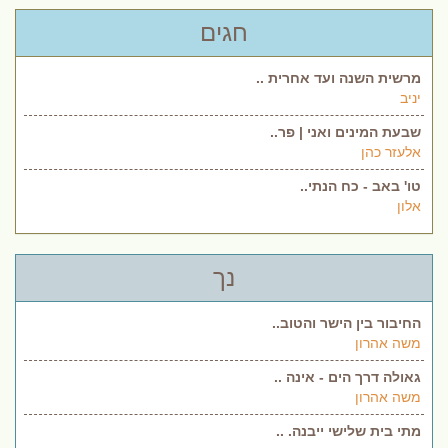
חגים
מרשית השנה ועד אחרית ..
יניב
שבעת המינים ואני | פר..
אלעזר כהן
טו' באב - כח הנתי..
אלון
נך
החיבור בין הישר והטוב..
משה אהרון
גאולה דרך הים - אינה ..
משה אהרון
מתי בית שלישי ייבנה. ..