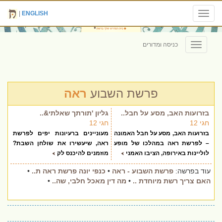
|
ENGLISH
Toggle
navigation
כניסה ומדורים
Toggle
navigation
פרשת השבוע
ראה
בזרועות האב, מסע על חבל..
גליון 'תורתך שאלתי&..
חגי 12
חגי 12
בזרועות האב, מסע על חבל האמונה
מעוניינים ברעיונות יפים לפרשת
– לפרשת ראה במהלכו של מופע
ראה, שיעשירו את שולחן השבת?
לוליינות באירופה, הציבו האמני
מוזמנים להיכנס לק
עוד בפרשה:
פרשת השבוע - ראה
•
כנפי יונה פרשת ראה ת..
•
האם צריך רשת מיוחדת ..
•
מה דין מאכל חלבי, שה..
•