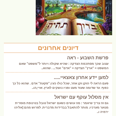
דיונים אחרונים
פרשת השבוע - ראה
עצוב שכך מסתכמת הצדקה : שהיא שקולה ויותר ל"משפט" שאם
המשפט = "ארץ" הצדקה = "אדם" ועוד... . שהוא..
למען יידע אחרון צאצאיי.....
פעם הראה לי הזקן זקן אחר, שכל כולו כעין "פקעת" אדם . שהוא כל כך
כפוף. עד שדומה שעוד מעט ופניו נושקים לארץ. אזיי,הו..
אין מסלול עוקף עם ישראל
גם זה צריך שיאמר : מה עושים כשעם ישראל טובל בטינופת מוסרית
מנוער מערכיו. מותר להתאבל בבדידות מדברית. לפרוש מהם [אליהו
ירמיה ו..