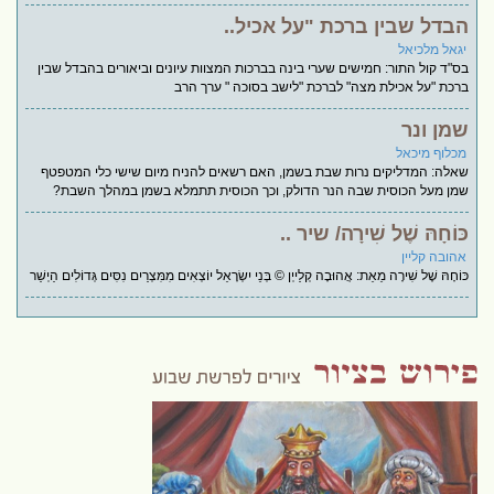
הבדל שבין ברכת "על אכיל..
יגאל מלכיאל
בס"ד קול התור: חמישים שערי בינה בברכות המצוות עיונים וביאורים בהבדל שבין
ברכת "על אכילת מצה" לברכת "לישב בסוכה " ערך הרב
שמן ונר
מכלוף מיכאל
שאלה: המדליקים נרות שבת בשמן, האם רשאים להניח מיום שישי כלי המטפטף
שמן מעל הכוסית שבה הנר הדולק, וכך הכוסית תתמלא בשמן במהלך השבת?
כּוֹחָהּ שֶׁל שִׁירָה/ שיר ..
אהובה קליין
כּוֹחָהּ שֶׁל שִׁירָה מֵאֵת: אֲהוּבָה קְלַייְן © בְּנֵי יִשְׂרָאֵל יוֹצְאִים מִמִּצְרַיִם נִסִּים גְּדוֹלִים הַיְשַׁר