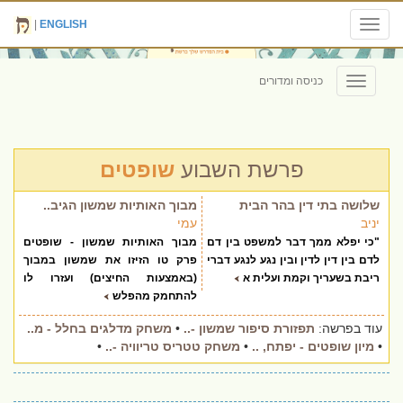
|
ENGLISH
Toggle
navigation
כניסה ומדורים
Toggle
navigation
פרשת השבוע
שופטים
שלושה בתי דין בהר הבית
מבוך האותיות שמשון הגיב..
יניב
עמי
"כי יפלא ממך דבר למשפט בין דם
מבוך האותיות שמשון - שופטים
לדם בין דין לדין ובין נגע לנגע דברי
פרק טו הזיזו את שמשון במבוך
ריבת בשעריך וקמת ועלית א
(באמצעות החיצים) ועזרו לו
להתחמק מהפלש
עוד בפרשה:
תפזורת סיפור שמשון -..
•
משחק מדלגים בחלל - מ..
•
מיון שופטים - יפתח, ..
•
משחק טטריס טריוויה -..
•