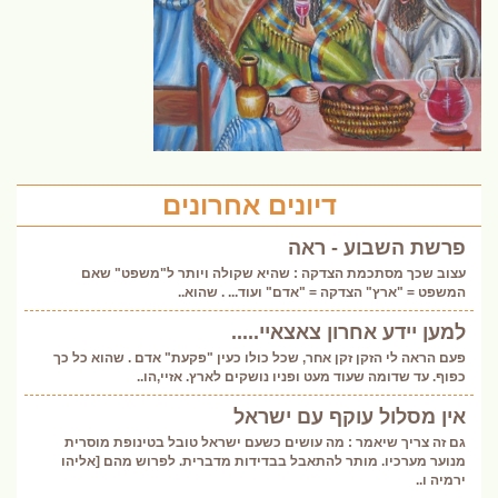
דיונים אחרונים
פרשת השבוע - ראה
עצוב שכך מסתכמת הצדקה : שהיא שקולה ויותר ל"משפט" שאם
המשפט = "ארץ" הצדקה = "אדם" ועוד... . שהוא..
למען יידע אחרון צאצאיי.....
פעם הראה לי הזקן זקן אחר, שכל כולו כעין "פקעת" אדם . שהוא כל כך
כפוף. עד שדומה שעוד מעט ופניו נושקים לארץ. אזיי,הו..
אין מסלול עוקף עם ישראל
גם זה צריך שיאמר : מה עושים כשעם ישראל טובל בטינופת מוסרית
מנוער מערכיו. מותר להתאבל בבדידות מדברית. לפרוש מהם [אליהו
ירמיה ו..