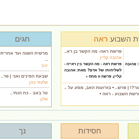
 השבוע
ראה
חגים
פרשת ראה- מה הקשר בן רא..
מרשית השנה ועד אחרית
אהובה קליין
..
: אֲהוּבָה
פרשת ראה - מה הקשר בין ראייה -
יניב
לשליחותו של אדם? מאת: אהובה
שבעת המינים ואני | פר..
קליין. פרשה זו מתח
אלעזר כהן
ר?! | פרש..
•
בזרועות האב, מסע על ..
טו' באב - כח הנתי..
רשת השבוע - ראה
•
אלון
חסידות
נך