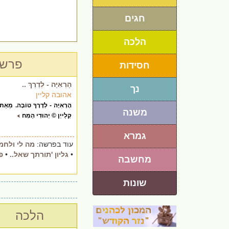
חגים
הלכה
פרשת
חסידות
הָרְאִיָּה - לְדֶרֶךְ ..
נך
אהובה קליין
הָרְאִיָּה - לְדֶרֶךְ טוֹבָה. מֵאֵת
משנה
קְלַייְן © יְהוּדִי הַמְּח
גמרא
עוד בפרשה:
מה לי ולחמו
•
גליון 'תורתך שאל..
•
פ
מחשבה
שונות
הלכה