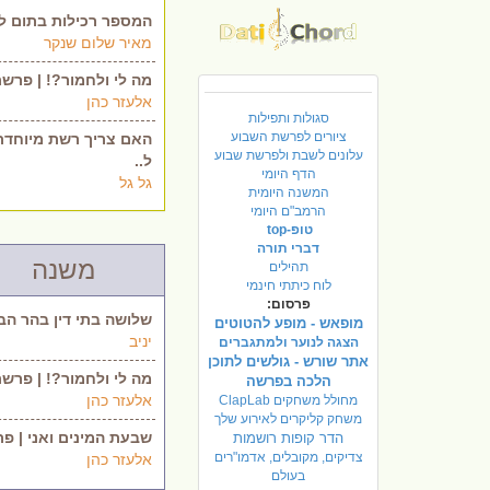
המספר רכילות בתום לב
מאיר שלום שנקר
מה לי ולחמור?! | פרשת
אלעזר כהן
סגולות ותפילות
ציורים לפרשת השבוע
האם צריך רשת מיוחדת
עלונים לשבת ולפרשת שבוע
ל..
הדף היומי
גל גל
המשנה היומית
הרמב"ם היומי
טופ-top
דברי תורה
משנה
תהילים
לוח כיתתי חינמי
פרסום:
שלושה בתי דין בהר הבי
מופאש - מופע להטוטים
יניב
הצגה לנוער ולמתגברים
אתר שורש - גולשים לתוכן
מה לי ולחמור?! | פרשת
הלכה בפרשה
אלעזר כהן
מחולל משחקים ClapLab
משחק קליקרים לאירוע שלך
שבעת המינים ואני | פר.
הדר קופות רושמות
צדיקים, מקובלים, אדמו"רים
אלעזר כהן
בעולם