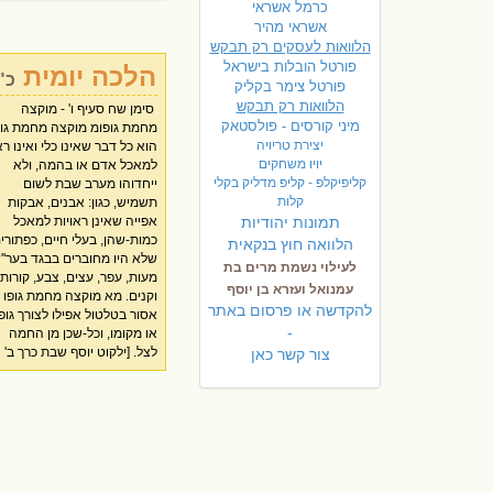
כרמל אשראי
אשראי מהיר
הלוואות לעסקים רק תבקש
פורטל הובלות בישראל
הלכה יומית
כ"
פ
ורטל צימר בקליק
הלוואות רק תבקש
סימן שח סעיף ו' - מוקצה
עמוד שנב]. מב מת הוי בכלל
גופו אם מניח על המוקצה ככר
מיני קורסים - פולסטאק
מחמת גופומ מוקצה מחמת גופ
מוקצה מחמת גופו, ואסו
או תינוק, וכדומה, שלא התיר
יצירת טריויה
הוא כל דבר שאינו כלי ואינו רא
לטלטלו כשאין עליו בגדים
על ידי ככר או תינוק אלא במ
יויו משחקים
למאכל אדם או בהמה, ולא
והמנהג כיום כשיש מת בשבת
בלבד. [ילקו''י שבת כרך ב עמוד
קליפיקלפ - קליפ מדליק בקלי
ייחדוהו מערב שבת לשום
ל''ע, מורידים אותו על הארץ
שנב]. מד עיתונים חילוניים יש
קלות
תשמיש, כגון: אבנים, אבקות
אגב הבגדים שהוא לבוש בהם.
אומרים דהוו בכלל מוקצה
תמונות יהודיות
אפייה שאינן ראויות למאכל
ואם אין לו בגדים, או שהוא
בשבת, ויש אומרים דכיון
כמות-שהן, בעלי חיים, כפתורי
לבוש בבגדים שיקבר בהם
שראויים לניקוי החלונות, אי
הלוואה חוץ בנקאית
שלא היו מחוברים בבגד בער''
[וכגון הרוג] נותנין עליו ככר 
בהם משום מוקצה. ומ''מ יזדר
לעילוי נשמת מרים בת
מעות, עפר, עצים, צבע, קורות,
סכין וכל חפץ המיטלטל,
לסלקם מביתו שלא יכשל לקרוא
עמנואל ועזרא בן יוסף
וקנים. מא מוקצה מחמת גופו
ומורידים אותו לארץ אגב אותו
בהם. [ילקוט יוסף שבת ב' עמוד
להקדשה או פרסום באתר
אסור בטלטול אפילו לצורך גופו
חפץ. ופורסין עליו סדין. [ילקו''
שנב בהערה. ואף שכתבנו שם
-
או מקומו, וכל-שכן מן החמה
שבת ב' עמוד שנא בהערה]. מג
לצל. [ילקוט יוסף שבת כרך ב'
אין להקל לטלטל מוקצה מחמת
צור קשר כאן