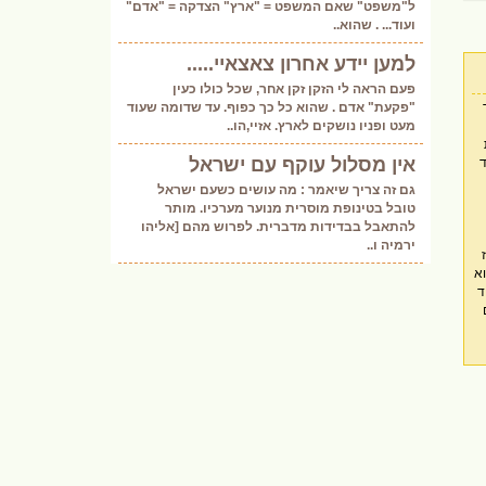
ל"משפט" שאם המשפט = "ארץ" הצדקה = "אדם"
ועוד... . שהוא..
למען יידע אחרון צאצאיי.....
פעם הראה לי הזקן זקן אחר, שכל כולו כעין
"פקעת" אדם . שהוא כל כך כפוף. עד שדומה שעוד
מעט ופניו נושקים לארץ. אזיי,הו..
אין מסלול עוקף עם ישראל
גם זה צריך שיאמר : מה עושים כשעם ישראל
טובל בטינופת מוסרית מנוער מערכיו. מותר
להתאבל בבדידות מדברית. לפרוש מהם [אליהו
ירמיה ו..