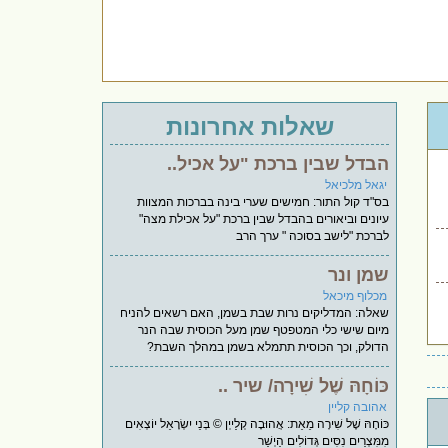
שאלות אחרונות
הבדל שבין ברכת "על אכיל..
יגאל מלכיאל
בס"ד קול התור: חמישים שערי בינה בברכות המצוות
עיונים וביאורים בהבדל שבין ברכת "על אכילת מצה"
לברכת "לישב בסוכה " ערך הרב
שמן ונר
מכלוף מיכאל
שאלה: המדליקים נרות שבת בשמן, האם רשאים להניח
מיום שישי כלי המטפטף שמן מעל הכוסית שבה הנר
הדולק, וכך הכוסית תתמלא בשמן במהלך השבת?
כּוֹחָהּ שֶׁל שִׁירָה/ שיר ..
אהובה קליין
כּוֹחָהּ שֶׁל שִׁירָה מֵאֵת: אֲהוּבָה קְלַייְן © בְּנֵי יִשְׂרָאֵל יוֹצְאִים
מִמִּצְרַיִם נִסִּים גְּדוֹלִים הַיְשַׁר