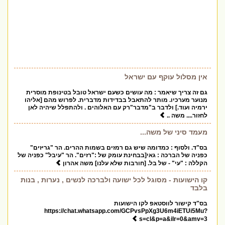
אין מסלול עוקף עם ישראל
גם זה צריך שיאמר : מה עושים כשעם ישראל טובל בטינופת מוסרית
מנוער מערכיו. מותר להתאבל בבדידות מדברית. לפרוש מהם [אליהו
ירמיה ועוד.] ולדבר ב"מדבר"רק עם האלוהים . ולהתפלל שיהיה לאן
לחזור.... משה ..
מעמד סיני של משה...
בס"ד. ולסוף : כמדומה שיש גם רמזים בשמות ההרים. הר "גריזים"
כפניה של הברכה : גאי[בבחינת עומק של :"רזים". הר "עיבל" כפניה של
הקללה : "עי" - של בל. [חורבות שלא עלנו] משה אהרון
קו הישועות - מסוגל לכל ישועה ולברכה לנשים , נערות , בנות
בלבד
בס"ד קישור לווסטאפ לקו הישועות
https://chat.whatsapp.com/GCPvsPpXg3U6m4iETUi5Mu?
s=cl&p=a&ilr=0&amv=3