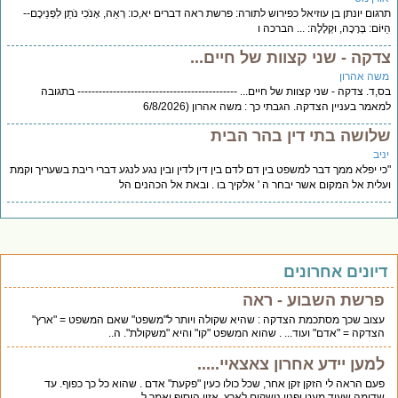
תרגום יונתן בן עוזיאל כפירוש לתורה: פרשת ראה דברים יא,כו: רְאֵה, אָנֹכִי נֹתֵן לִפְנֵיכֶם--
הַיּוֹם: בְּרָכָה, וּקְלָלָה: ... הברכה ו
צדקה - שני קצוות של חיים...
משה אהרון
בס,ד. צדקה - שני קצוות של חיים... --------------------------------------------- בתגובה
למאמר בעניין הצדקה. הגבתי כך : משה אהרון (6/8/2026
שלושה בתי דין בהר הבית
יניב
"כי יפלא ממך דבר למשפט בין דם לדם בין דין לדין ובין נגע לנגע דברי ריבת בשעריך וקמת
ועלית אל המקום אשר יבחר ה ' אלקיך בו . ובאת אל הכהנים הל
דיונים אחרונים
פרשת השבוע - ראה
עצוב שכך מסתכמת הצדקה : שהיא שקולה ויותר ל"משפט" שאם המשפט = "ארץ"
הצדקה = "אדם" ועוד... . שהוא המשפט "קו" והיא "משקולת". ה..
למען יידע אחרון צאצאיי.....
פעם הראה לי הזקן זקן אחר, שכל כולו כעין "פקעת" אדם . שהוא כל כך כפוף. עד
שדומה שעוד מעט ופניו נושקים לארץ. אזיי,הוסיף ואמר ל..