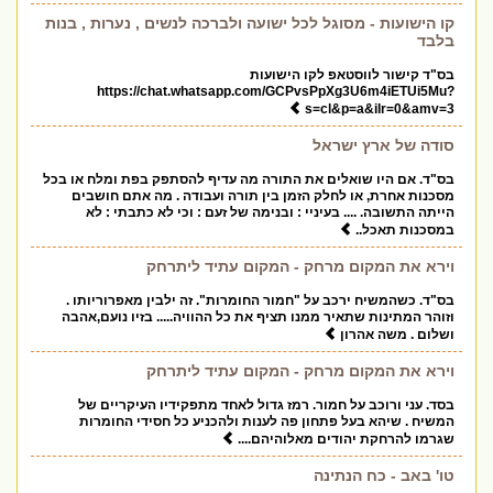
קו הישועות - מסוגל לכל ישועה ולברכה לנשים , נערות , בנות
בלבד
בס"ד קישור לווסטאפ לקו הישועות
https://chat.whatsapp.com/GCPvsPpXg3U6m4iETUi5Mu?
s=cl&p=a&ilr=0&amv=3
סודה של ארץ ישראל
בס"ד. אם היו שואלים את התורה מה עדיף להסתפק בפת ומלח או בכל
מסכנות אחרת, או לחלק הזמן בין תורה ועבודה . מה אתם חושבים
הייתה התשובה. .... בעיניי : ובנימה של זעם : וכי לא כתבתי : לא
במסכנות תאכל..
וירא את המקום מרחק - המקום עתיד ליתרחק
בס"ד. כשהמשיח ירכב על "חמור החומרות". זה ילבין מאפרוריותו .
וזוהר המתינות שתאיר ממנו תציף את כל ההוויה..... בזיו נועם,אהבה
ושלום . משה אהרון
וירא את המקום מרחק - המקום עתיד ליתרחק
בסד. עני ורוכב על חמור. רמז גדול לאחד מתפקידיו העיקריים של
המשיח . שיהא בעל פתחון פה לענות ולהכניע כל חסידי החומרות
שגרמו להרחקת יהודים מאלוהיהם....
טו' באב - כח הנתינה