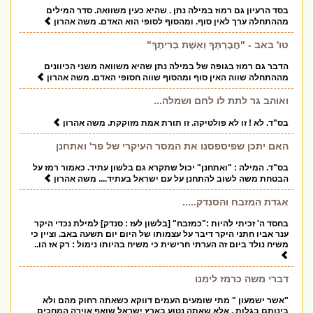
בסד הרעיון גם רמוז במילה נתן . שהיא כעין משוואה. סדר המילים
מההתחלה ערך לאין סוף. ומהסוף לסופי הוא האדם. משה אהרון
טו' באב - "חֲבֶרְתְּךָ וְאֵשֶׁת בְּרִיתֶךָ"
הדבר גם רמוז בגופה של במילה נתן שהיא משוואה משני הכיוונים
מההתחלה שווה האין סוף ומהסוף שווה חסופי האדם. משה אהרון
ואוהב גר לתת לו לחם ושמלה...
בס"ד. לא ! זו לא פולטיקה. זו תורת אמת מזוקקת. משה אהרון
האם יתכן שפיספסנו את המסר העיקרי של פר' ואתחנן
בס"ד. המילה : "ואתחנן" יכול שתקרא גם בלשון עתיד. כאמור רמז על
הבטחת משה לשוב להתחנן על עם ישראל בעתיד.... משה אהרון
אגדת המזבח והסנדק.....
בחסד ה' זכיתי להיות :"כמזבח" [בלשון לעז : סנדק] למילת נכדי היקר
ענר אביו חתני היקר דיבר על עצמותו של היום יום תשעה באב. וציין כי
משיח נולד ביום זה הערתי חרישית כי משיח בהיותו נימול : רק אז הו..
דברי משה כרמז לימנו
"אשר ישמעון " מתי שומעים העמים דווקא כשאתה רחוק מהם ולא
בינותם בגלות . אלא שאתה נטוע בארץ ישראל שואף אוירה המחכים