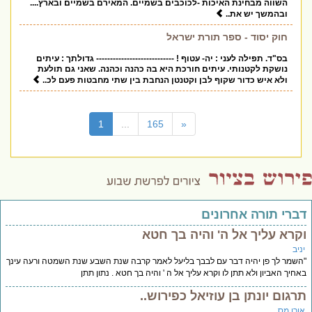
השווה מבחינת האיכות -לכוכבים בשמיים. המאירם בשמיים ובארץ....
ובהמשך יש את..
חוק יסוד - ספר תורת ישראל
בס"ד. תפילה לעני : יה- עטוף ! ---------------------------- גדולתך : עיתים
נושקת לקטנותי. עיתים חורכת היא בה כהנה וכהנה. שאני גם תולעת
ולא איש כדור שקוף לבן וקטנטן הנחבת בין שתי מחבטות פעם לכ..
(current)
1
...
165
«
דברי תורה אחרונים
וקרא עליך אל ה' והיה בך חטא
יניב
"השמר לך פן יהיה דבר עם לבבך בליעל לאמר קרבה שנת השבע שנת השמטה ורעה עינך
באחיך האביון ולא תתן לו וקרא עליך אל ה ' והיה בך חטא . נתון תתן
תרגום יונתן בן עוזיאל כפירוש..
אורן מס