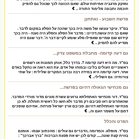
ומזקק מרגביה אמיתות עולם. שאם הכוונה לכך שנוכל גם להפיק
חוכמה ותבונה מלימוד התורה ..
פרשת השבוע - ואתחנן
בס"ד. עיקר עונשו של משה היה בכך שהכה על הסלע במקום לדבר .
שאם כך היה עושה.דהיינו : מדבר אל הסלע והסלע היה נענה - היה בכך
קידוש שם שמיים שאפילו סלע שומע לקיים דבר ה'. דבר שגם היה
מסייע להם להסיק ..
גם דעה קדומה- מחבלת במשפט צדק...
בס"ד. מה היא דעה קדומה ?. בדרך כלל, אותן תמונות או רשמים
ראשונייים העולים בליבו ובמוחו של אדם. עת הוא רואה או נתקל באדם
אחר. דעה קדומה היא במידה רבה וברוב המקרים שלילית : על שתי
צורותיה: גם השלילי..
גם מכחישי הגאולה דהיום בפרשה...
בס"ד. דור מכחישי האתחלתא גרועים עשרת מונים מדור מורדי המדבר.
שהאחרונים ראו סביבם רק מדבר ולא חשו כל ראשית תוחלת. לא כן
מכחישי האתחלתא דהיום. סביבם ארץ ישראל פורחת . אחיהם שופכים
דמם על משמר העם וה..
הפרט והכלל
בס"ד. מופלא. וכמדומה ,הדברים גם עולים : מהכתוב עצמו . אומנם
בזוית קצת שונה..... קודם לכן יש את פסגת הברכות "ברך אברכך" :