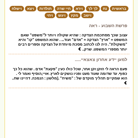
בראשית
נח
לך לך
וירא
חיי שרה
תולדות
ויצא
וישלח
וישב
מקץ
ויגש
ויחי
פרשת השבוע - ראה
עצוב שכך מסתכמת הצדקה : שהיא שקולה ויותר ל"משפט" שאם
המשפט = "ארץ" הצדקה = "אדם" ועוד... . שהוא המשפט "קו" והיא
"משקולת". היה לנו לכתוב מסכת מיוחדת על הצדקה וספרים רבים
יותר מספרי המשפט. שרק..
למען יידע אחרון צאצאיי.....
פעם הראה לי הזקן זקן אחר, שכל כולו כעין "פקעת" אדם . שהוא כל כך
כפוף. עד שדומה שעוד מעט ופניו נושקים לארץ. אזיי,הוסיף ואמר לי .
הוא שמקיים תהליך מוקדם של : "משיח" .[מלשון : הנמכה. דהיינו שח..