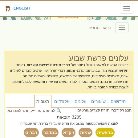
|
ENGLISH
Toggle
navigation
כניסה ומדורים
Toggle
navigation
עלונים פרשת שבוע
ברוכים הבאים למאגר הגדול ביותר של
דברי תורה לפרשת השבוע
. באתר
חידוש תמצאו מדי שבוע תוכן עדכני ומגוון: דברי תורה או ווארטים קצרים לשולחן
שבת, מאמרים מעמיקים, חידושים על הפרשה, סיפורים ומשלים ממיטב
הדרשנים והרבנים. המאגר מסודר לפי חומשים ופרשיות ומאפשר לכם להתכונן
לשבת בצורה הטובה ביותר.
חידושים
שיעורים
עלונים
אקורדים
תגובות
הצג רק דברי תורה קצרים/וורטים
לחיפוש מדוייק יותר לחצו כאן
3295 תוצאות
להצגת תוצאות נוספות, צמצם את החיפוש על ידי בחירת תת קטגוריה
בראשית
שמות
ויקרא
במדבר
דברים