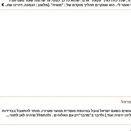
ר, שכל כולו כעין "פקעת" אדם . שהוא כל כך כפוף. עד שדומה שעוד מעט ופניו
 ואמר לי . הוא שמקיים תהליך מוקדם של : "משיח" .[מלשון : הנמכה. דהיינו שח..
שראל
עושים כשעם ישראל טובל בטינופת מוסרית מנוער מערכיו. מותר להתאבל בבדידות
ו ירמיה ועוד.] ולדבר ב"מדבר"רק עם האלוהים . ולהתפלל שיהיה לאן לחזור....