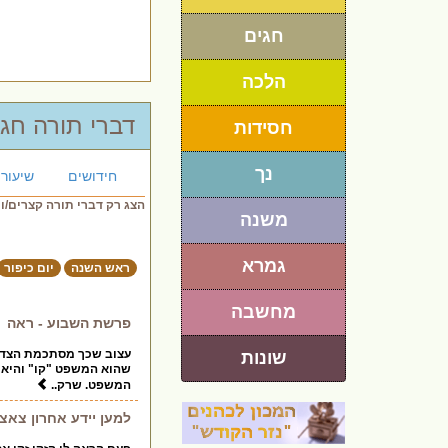
חגים
הלכה
דברי תורה חגי
חסידות
נך
חידושים
שיעורי
הצג רק דברי תורה קצרים/ו
משנה
גמרא
ראש השנה
יום כיפור
מחשבה
פרשת השבוע - ראה
עצוב שכך מסתכמת הצדקה
שונות
שהוא המשפט "קו" והיא 
המשפט. שרק..
למען יידע אחרון צאצאי