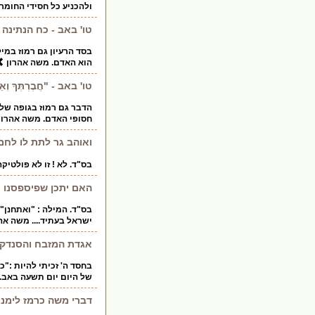
ולהכניע כל חסידי החומר
טו' באב - כח הנתינה
בסד הרעיון גם רמוז במי
הוא האדם. משה אהרון
טו' באב - "חֲבֶרְתְּךָ וְאֵש
הדבר גם רמוז בגופה של 
חסופי האדם. משה אהרון
ואוהב גר לתת לו לחם 
בס"ד. לא ! זו לא פולטיק
האם יתכן שפיספסנו א
בס"ד. המילה : "ואתחנן"
ישראל בעתיד.... משה אה
אגדת המזבח והסנדק..
בחסד ה' זכיתי להיות :"כ
של היום יום תשעה באב. ו
דברי משה כרמז לימנו