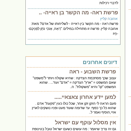
לדברי רכילות
פרשת ראה- מה הקשר בן ראייה- ..
אהובה קליין
פרשת ראה - מה הקשר בין ראייה - לשליחותו של אדם? מאת:
אהובה קליין. פרשה זו מתחילה במילים: "רְאֵה, אָנֹכִי נֹתֵן לִפְנֵיכֶם-
-הַיּוֹ
דיונים אחרונים
פרשת השבוע - ראה
עצוב שכך מסתכמת הצדקה : שהיא שקולה ויותר ל"משפט"
שאם המשפט = "ארץ" הצדקה = "אדם" ועוד... . שהוא
המשפט "קו" והיא "משקולת". ה..
למען יידע אחרון צאצאיי.....
פעם הראה לי הזקן זקן אחר, שכל כולו כעין "פקעת" אדם .
שהוא כל כך כפוף. עד שדומה שעוד מעט ופניו נושקים לארץ.
אזיי,הוסיף ואמר ל..
אין מסלול עוקף עם ישראל
גם זה צריך שיאמר : מה עושים כשעם ישראל טובל בטינופת