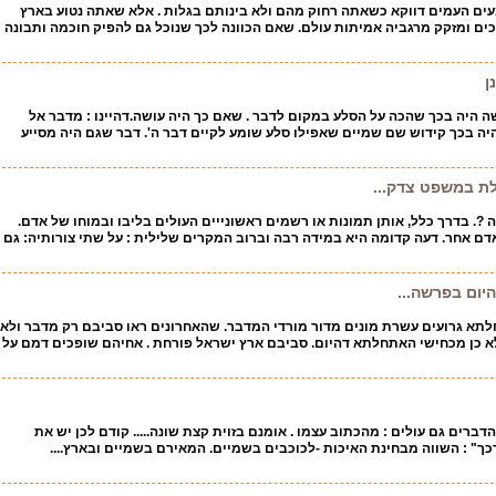
עים העמים דווקא כשאתה רחוק מהם ולא בינותם בגלות . אלא שאתה נטוע בארץ
ים ומזקק מרגביה אמיתות עולם. שאם הכוונה לכך שנוכל גם להפיק חוכמה ותבונה
ן
ה היה בכך שהכה על הסלע במקום לדבר . שאם כך היה עושה.דהיינו : מדבר אל
היה בכך קידוש שם שמיים שאפילו סלע שומע לקיים דבר ה'. דבר שגם היה מסייע
ת במשפט צדק...
 ?. בדרך כלל, אותן תמונות או רשמים ראשונייים העולים בליבו ובמוחו של אדם.
דם אחר. דעה קדומה היא במידה רבה וברוב המקרים שלילית : על שתי צורותיה: גם
יום בפרשה...
לתא גרועים עשרת מונים מדור מורדי המדבר. שהאחרונים ראו סביבם רק מדבר ולא
א כן מכחישי האתחלתא דהיום. סביבם ארץ ישראל פורחת . אחיהם שופכים דמם על
דברים גם עולים : מהכתוב עצמו . אומנם בזוית קצת שונה..... קודם לכן יש את
" : השווה מבחינת האיכות -לכוכבים בשמיים. המאירם בשמיים ובארץ....