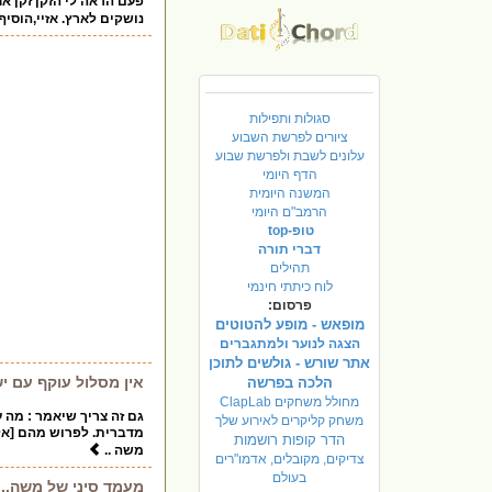
פעם הראה לי הזקן זקן אח
נושקים לארץ. אזיי,הוסיף
סגולות ותפילות
ציורים לפרשת השבוע
עלונים לשבת ולפרשת שבוע
הדף היומי
המשנה היומית
הרמב"ם היומי
טופ-top
דברי תורה
תהילים
לוח כיתתי חינמי
פרסום:
מופאש - מופע להטוטים
הצגה לנוער ולמתגברים
אתר שורש - גולשים לתוכן
אין מסלול עוקף עם י
הלכה בפרשה
מחולל משחקים ClapLab
גם זה צריך שיאמר : מה 
משחק קליקרים לאירוע שלך
מדברית. לפרוש מהם [אליה
הדר קופות רושמות
משה ..
צדיקים, מקובלים, אדמו"רים
בעולם
מעמד סיני של משה...