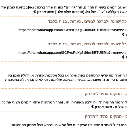
יש גם רמזים בשמות ההרים. הר "גריזים" כפניה של הברכה : גאי[בבחינת עומק של
ה של הקללה : "עי" - של בל. [חורבות שלא עלנו] משה אהרון
כל ישועה ולברכה לנשים , נערות , בנות בלבד
בס"ד קישור לווסטאפ לקו הישועות https://chat.whatsapp.com/GCPvsPpXg3U6m4iETUi5Mu?
כל ישועה ולברכה לנשים , נערות , בנות בלבד
בס"ד קישור לווסטאפ לקו הישועות https://chat.whatsapp.com/GCPvsPpXg3U6m4iETUi5Mu?
 התורה מה עדיף להסתפק בפת ומלח או בכל מסכנות אחרת, או לחלק הזמן בין
שבים הייתה התשובה. .... בעיניי : ובנימה של זעם : וכי לא כתבתי : לא במסכנות
 - המקום עתיד ליתרחק
"חמור החומרות". זה ילבין מאפרוריותו . וזוהר המתינות שתאיר ממנו תציף את כל
בה ושלום . משה אהרון
 - המקום עתיד ליתרחק
. רמז גדול לאחד מתפקידיו העיקריים של המשיח . שיהא בעל פתחון פה לענות