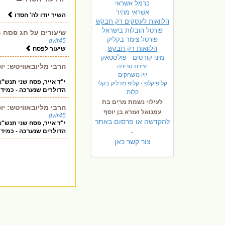
כרמל אשראי
אשראי מהיר
השיר יודו לה' חסדו
הלוואות לעסקים רק תבקש
פורטל הובלות בישראל
שיעורים על חג פסח -
פ
ורטל צימר בקליק
dvir45
הלוואות רק תבקש
שיעור לפסח
מיני קורסים - פולסטאק
הרבי מליובאוויטש: יו
יצירת טריויה
יויו משחקים
קליפיקלפ - קליפ מדליק בקלי
הדולרים שנערכה - כמידי
קלות
לעילוי נשמת מרים בת
הרבי מליובאוויטש: יו
עמנואל ועזרא בן יוסף
dvir45
להקדשה או פרסום באתר
-
הדולרים שנערכה - כמידי
צור קשר כאן