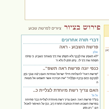
דברי תורה אחרונים
פרשת השבוע - ראה
אן
אלון
"לֹא תְאַמֵּץ אֶת לְבָבְךָ וְלֹא תִקְפֹּץ אֶת יָדְךָ מֵאָחִיךָ הָאֶבְיוֹן. כִּי פָתֹחַ
תִּפְתַּח אֶת יָדְךָ לוֹ.. נָתוֹן תִּתֵּן לוֹ וְלֹא יֵר
כנפי יונה פרשת ראה תשפ"..
*פרשת ראה* להצלחת חיילי ישראל ואחדות העם רְאֵ֗ה אָנֹכִ֛י נֹתֵ֥ן
לִפְנֵיכֶ֖ם הַיּ֑וֹם בְּרָכָ֖ה וּקְלָלָֽה*׃ *את הברכה אשר תשמעו אל מצוות
ה
האם צריך רשת מיוחדת לצליית כ..
גל גל
בס''ד פרשת ראה: האם צריך רשת מיוחדת לצליית כבד פתיחה
בפרשת השבוע חוזרת וכותבת התורה (יב, כג) על האיסור לאכול
דם: '' רַ֣ק חֲזַ֗ק