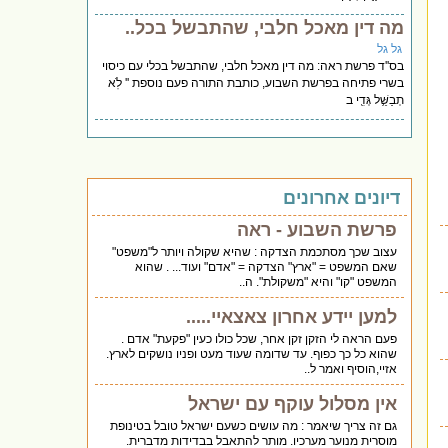
מה דין מאכל חלבי, שהתבשל בכל..
גל גל
בס''ד פרשת ראה: מה דין מאכל חלבי, שהתבשל בכלי עם כיסוי
בשרי פתיחה בפרשת השבוע, כותבת התורה פעם נוספת '' לֹֽא
תְבַשֵּׁ֥ל גְּדִ֖י ב
דיונים אחרונים
פרשת השבוע - ראה
עצוב שכך מסתכמת הצדקה : שהיא שקולה ויותר ל"משפט"
שאם המשפט = "ארץ" הצדקה = "אדם" ועוד... . שהוא
המשפט "קו" והיא "משקולת". ה..
למען יידע אחרון צאצאיי.....
פעם הראה לי הזקן זקן אחר, שכל כולו כעין "פקעת" אדם .
שהוא כל כך כפוף. עד שדומה שעוד מעט ופניו נושקים לארץ.
אזיי,הוסיף ואמר ל..
אין מסלול עוקף עם ישראל
גם זה צריך שיאמר : מה עושים כשעם ישראל טובל בטינופת
מוסרית מנוער מערכיו. מותר להתאבל בבדידות מדברית.