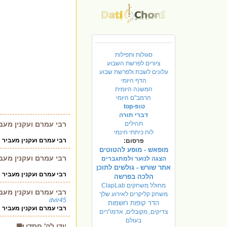
סגולות ותפילות
ציורים לפרשת השבוע
עלונים לשבת ולפרשת שבוע
הדף היומי
המשנה היומית
הרמב"ם היומי
טופ-top
דברי תורה
תהילים
רבי עמרם ועקנין מעב
לוח כיתתי חינמי
רבי עמרם ועקנין מעביר 
פרסום:
מופאש - מופע להטוטים
רבי עמרם ועקנין מעב
הצגה לנוער ולמתגברים
אתר שורש - גולשים לתוכן
רבי עמרם ועקנין מעביר 
הלכה בפרשה
מחולל משחקים ClapLab
רבי עמרם ועקנין מעב
משחק קליקרים לאירוע שלך
dvir45
הדר קופות רושמות
רבי עמרם ועקנין מעביר 
צדיקים, מקובלים, אדמו"רים
בעולם
יודו לה' חסדו