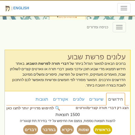
|
ENGLISH
Toggle
navigation
כניסה ומדורים
Toggle
navigation
עלונים פרשת שבוע
ברוכים הבאים למאגר הגדול ביותר של
דברי תורה לפרשת השבוע
. באתר
חידוש תמצאו מדי שבוע תוכן עדכני ומגוון: דברי תורה או ווארטים קצרים לשולחן
שבת, מאמרים מעמיקים, חידושים על הפרשה, סיפורים ומשלים ממיטב
הדרשנים והרבנים. המאגר מסודר לפי חומשים ופרשיות ומאפשר לכם להתכונן
לשבת בצורה הטובה ביותר.
חידושים
שיעורים
עלונים
אקורדים
תגובות
הצג רק דברי תורה קצרים/וורטים
לחיפוש מדוייק יותר לחצו כאן
1500 תוצאות
להצגת תוצאות נוספות, צמצם את החיפוש על ידי בחירת תת קטגוריה
בראשית
שמות
ויקרא
במדבר
דברים