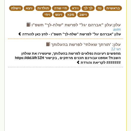
בראשית
נח
לך לך
וירא
חיי שרה
תולדות
ויצא
וישלח
וישב
מקץ
ויגש
ויחי
עלון:עלון "אברהם יגל" לפרשת "שלח-לך" תשפ"ו
avim
עלון "אברהם יגל" לפרשת "שלח-לך" תשפ"ו - לחץ כאן להורדה
עלון: 'תורתך שאלתי' לפרשת בהעלותך
חגי 12
מחפשים רעיונות נפלאים לפרשת בהעלותך, שיעשירו את שולחן
השבת? אספנו עבורכם תכנים מרתקים , בקישור https://did.li/fr3ZH
####### לקריאת והורדת