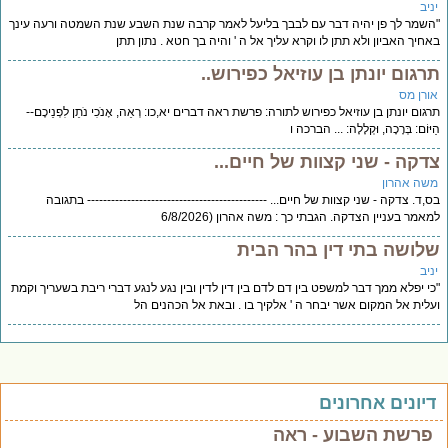
יניב
"השמר לך פן יהיה דבר עם לבבך בליעל לאמר קרבה שנת השבע שנת השמטה ורעה עינך
באחיך האביון ולא תתן לו וקרא עליך אל ה ' והיה בך חטא . נתון תתן
תרגום יונתן בן עוזיאל כפירוש..
אורן מס
תרגום יונתן בן עוזיאל כפירוש לתורה: פרשת ראה דברים יא,כו: רְאֵה, אָנֹכִי נֹתֵן לִפְנֵיכֶם--
הַיּוֹם: בְּרָכָה, וּקְלָלָה: ... הברכה ו
צדקה - שני קצוות של חיים...
משה אהרון
בס,ד. צדקה - שני קצוות של חיים... --------------------------------------------- בתגובה
למאמר בעניין הצדקה. הגבתי כך : משה אהרון (6/8/2026
שלושה בתי דין בהר הבית
יניב
"כי יפלא ממך דבר למשפט בין דם לדם בין דין לדין ובין נגע לנגע דברי ריבת בשעריך וקמת
ועלית אל המקום אשר יבחר ה ' אלקיך בו . ובאת אל הכהנים הל
דיונים אחרונים
פרשת השבוע - ראה