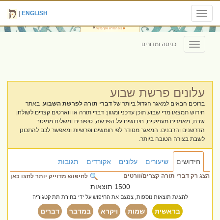
|
ENGLISH
Toggle
navigation
כניסה ומדורים
Toggle
navigation
עלונים פרשת שבוע
ברוכים הבאים למאגר הגדול ביותר של
דברי תורה לפרשת השבוע
. באתר
חידוש תמצאו מדי שבוע תוכן עדכני ומגוון: דברי תורה או ווארטים קצרים לשולחן
שבת, מאמרים מעמיקים, חידושים על הפרשה, סיפורים ומשלים ממיטב
הדרשנים והרבנים. המאגר מסודר לפי חומשים ופרשיות ומאפשר לכם להתכונן
לשבת בצורה הטובה ביותר.
חידושים
שיעורים
עלונים
אקורדים
תגובות
הצג רק דברי תורה קצרים/וורטים
לחיפוש מדוייק יותר לחצו כאן
1500 תוצאות
להצגת תוצאות נוספות, צמצם את החיפוש על ידי בחירת תת קטגוריה
בראשית
שמות
ויקרא
במדבר
דברים