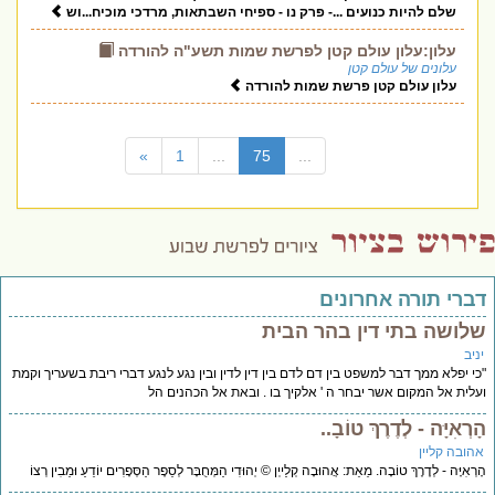
שלם להיות כנועים ...- פרק נו - ספיחי השבתאות, מרדכי מוכיח...וש
עלון:עלון עולם קטן לפרשת שמות תשע"ה להורדה
עלונים של עולם קטן
עלון עולם קטן פרשת שמות להורדה
(current)
»
1
...
75
...
דברי תורה אחרונים
שלושה בתי דין בהר הבית
יניב
"כי יפלא ממך דבר למשפט בין דם לדם בין דין לדין ובין נגע לנגע דברי ריבת בשעריך וקמת
ועלית אל המקום אשר יבחר ה ' אלקיך בו . ובאת אל הכהנים הל
הָרְאִיָּה - לְדֶרֶךְ טוֹבָ..
אהובה קליין
הָרְאִיָּה - לְדֶרֶךְ טוֹבָה. מֵאֵת: אֲהוּבָה קְלַייְן © יְהוּדִי הַמְּחֻבָּר לְסֵפֶר הַסְּפָרִים יוֹדֵעַ וּמֵבִין רְצוֹ