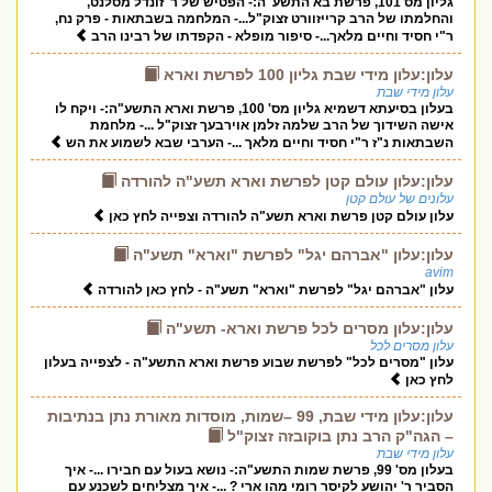
גליון מס'101, פרשת בא התשע"ה:- הפטיש של ר' זונדל מסלנט,
והחלמתו של הרב קרייזוורט זצוק"ל...- המלחמה בשבתאות - פרק נח,
ר"י חסיד וחיים מלאך...- סיפור מופלא - הקפדתו של רבינו הרב
עלון:עלון מידי שבת גליון 100 לפרשת וארא
עלון מידי שבת
בעלון בסיעתא דשמיא גליון מס' 100, פרשת וארא התשע"ה:- ויקח לו
אישה השידוך של הרב שלמה זלמן אוירבעך זצוק"ל ...- מלחמת
השבתאות נ"ז ר"י חסיד וחיים מלאך ...- הערבי שבא לשמוע את הש
עלון:עלון עולם קטן לפרשת וארא תשע"ה להורדה
עלונים של עולם קטן
עלון עולם קטן פרשת וארא תשע"ה להורדה וצפייה לחץ כאן
עלון:עלון "אברהם יגל" לפרשת "וארא" תשע"ה
avim
עלון "אברהם יגל" לפרשת "וארא" תשע"ה - לחץ כאן להורדה
עלון:עלון מסרים לכל פרשת וארא- תשע"ה
עלון מסרים לכל
עלון "מסרים לכל" לפרשת שבוע פרשת וארא התשע"ה - לצפייה בעלון
לחץ כאן
עלון:עלון מידי שבת, 99 –שמות, מוסדות מאורת נתן בנתיבות
– הגה"ק הרב נתן בוקובזה זצוק"ל
עלון מידי שבת
בעלון מס' 99, פרשת שמות התשע"ה:- נושא בעול עם חבירו ...- איך
הסביר ר' יהושע לקיסר רומי מהו ארי ? ...- איך מצליחים לשכנע עם