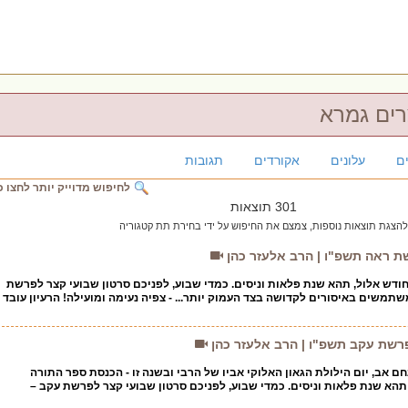
רים גמרא
ם
עלונים
אקורדים
תגובות
לחיפוש מדוייק יותר לחצו כ
301 תוצאות
להצגת תוצאות נוספות, צמצם את החיפוש על ידי בחירת תת קטגוריה
שת ראה תשפ"ו | הרב אלעזר כהן
דש אלול, תהא שנת פלאות וניסים. כמדי שבוע, לפניכם סרטון שבועי קצר לפרשת
תמשים באיסורים לקדושה בצד העמוק יותר... - צפיה נעימה ומועילה! הרעיון עובד
פרשת עקב תשפ"ו | הרב אלעזר כהן
ם אב, יום הילולת הגאון האלוקי אביו של הרבי ובשנה זו - הכנסת ספר התורה
תהא שנת פלאות וניסים. כמדי שבוע, לפניכם סרטון שבועי קצר לפרשת עקב –