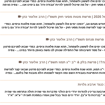
פכו ימים אלו לששון ולשמחה', תהא שנת פלאות וניסים. כמדי שבוע לפניכם סרטון
סעי חזק – על מה שיכול להפוך להיות 'עבודה זרה' גם בימינו אנו… - צפיה נעימה
עזר כהן
דש מנחם אב, 'יהפכו ימים אלו לששון ולשמחה', תהא שנת פלאות וניסים. כמדי
י קצר לפרשת מטות מסעי חזק – על מה שיכול להפוך להיות 'עבודה זרה' גם בימינו
 פרשת פנחס תשפ"ו | הרב אלעזר כהן
הפכו ימים אלו לששון ולשמחה', תהא שנת פלאות וניסים. כמדי שבוע לפניכם סרטון
– על מסר חשיבותה של התפילה שנותן לנו משה באופן מיוחד במינו… - צפיה
ּוּ, מָה?! | פרשת בלק & י"ב י"ג תמוז תשפ"ו | הרב אלעזר כהן
 י"ג תמוז, תהא שנת פלאות וניסים. כמדי שבוע לפניכם סרטון שבועי קצר לפרשת
הות ההפרעות בעבודת השם ומה הקשר לשנאתו הלא מובנת של בלעם... - צפיה
כנגד ארבע גלויות
רבעה צריכין להודות יורדי הים הולכי מדברות ומי שהיה חולה ונתרפא ומי שהיה
" (ברכות נד ע"ב). יורדי הים כנגד בבל שכן אמרו במסכת תענית י' ע"א: "א"ר