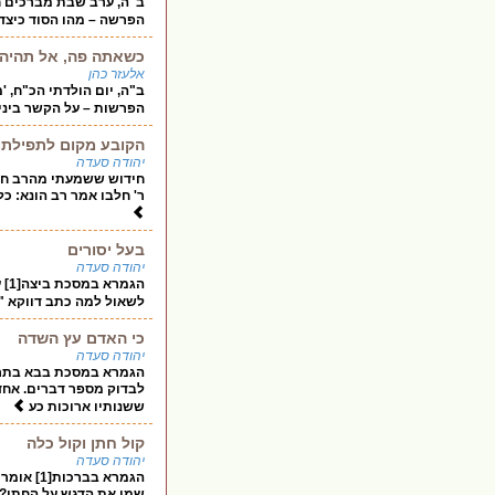
ב"ה, ערב שבת מברכים חו
הפרשה – מהו הסוד כיצד 
כשאתה פה, אל תהיה ש
אלעזר כהן
ב"ה, יום הולדתי הכ"ח, '
הפרשות – על הקשר ביניה
הקובע מקום לתפילתו
יהודה סעדה
ר' חלבו אמר רב הונא: כל
בעל יסורים
יהודה סעדה
הג
לשאול למה כתב דווקא "מ
כי האדם עץ השדה
יהודה סעדה
לבדוק מספר דברים. אחד
ששנותיו ארוכות כע
קול חתן וקול כלה
יהודה סעדה
הגמרא ב
שמו את הדגש על החתן? ומ