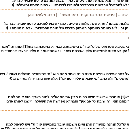
דש סיון, תהא שנת פלאות וניסים . כמדי שבוע לפניכם סרטון שבועי קצר על
לא להתפעל מהדומם שבמדבר ולהופכו לדרגתנו... - צפיה נעימה ומועילה!
ם... | פרשת בהר בחוקותי חזק תשפ"ו | הרב אלעזר כהן
מלכות שבהוד', תהא שנת פלאות וניסים . כמדי שבוע לפניכם סרטון שבועי קצר על
ן ובין ל"ג בעומר בעומקה המתוק מדבש של תורת החסידות... - צפיה נעימה ו
חידוש ששמעתי מהרב חגי עקיבא שטראוס שליט"א, ר"מ בישיבתנו: הגמרא במסכת ברכות[1] אומרת: "אמר
 הקובע מקום לתפילתו אלקי אברהם בעזרו. וכשמת אומרים עליו: אי עניו אי חסיד ת
מרא במסכת ביצה[1] על כמה אנשים שחייהם אינם חיים ואחד מהם הוא "מי שייסורים מושלים בגופו". ויש
ושלים" ולא כתב "מי שבאים עליו ייסורים"? אלא שאדם צריך לדעת- יש מ
הגמרא במסכת בבא בתרא[1] אומרת שכאשר משה רבינו מכין את המרגלים לתור בארץ, הוא אומר להם
 מהם הוא: "היש בה עץ אם אין" והגמרא מפרשת את השאלה: "ישנו לאותו אדם
ברכות[1] אומרת ש"כל הנהנה מסעודת חתן ואינו משמחו עובר בחמישה קולות" ויש לשאול למה
ה עם העניין לשמח את הכלה? לעניות דעתי נראה לומר על פי הגמרא בגיטין[2] ש