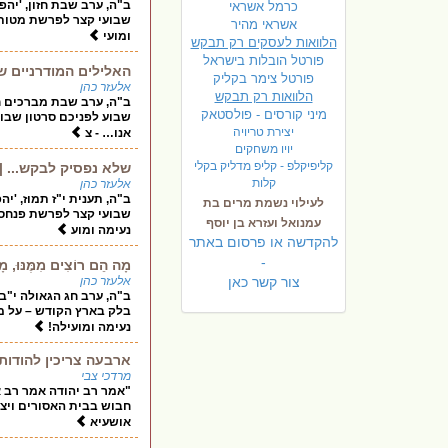
ב"ה, ערב שבת חזון, 'יה
כרמל אשראי
שבועי קצר לפרשת מטות מ
אשראי מהיר
ומועי
הלוואות לעסקים רק תבקש
פורטל הובלות בישראל
האלילים המודרניים של 2026 | פרשת מטות מסעי חזק תשפ"ו | הרב אל
פ
ורטל צימר בקליק
אלעזר כהן
הלוואות רק תבקש
ב"ה, ערב שבת מברכים חו
מיני קורסים - פולסטאק
שבוע לפניכם סרטון שבוע
יצירת טריויה
אנו… - צ
יויו משחקים
קליפיקלפ - קליפ מדליק בקלי
שלא נפסיק לבקש... |
קלות
אלעזר כהן
ב"ה, תענית י"ז תמוז, 'י
לעילוי נשמת מרים בת
שבועי קצר לפרשת פנחס 
עמנואל ועזרא בן יוסף
נעימה ומוע
להקדשה או פרסום באתר
-
מָה הֵם רוֹצִים מִמֶּנ
צור קשר כאן
אלעזר כהן
ב"ה, ערב חג הגאולה י"ב
בלק בארץ הקודש – על מ
נעימה ומועילה!
ארבעה צריכין להודות 
מרדכי צבי
"אמר רב יהודה אמר רב א
חבוש בבית האסורים ויצא 
אושעיא