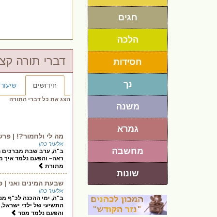
חגים
הלכה
דברי תורה קצ
חסידות
נך
חידושים
שיעורי
הצג את כל דברי התורה
משנה
גמרא
מה לי ולחמור?! | פר
אלעזר כהן
מחשבה
ב"ה, ערב שבת מברכים חו
ראה– והפעם נלמד איך מש
מתורת
שונות
שבעת המינים ואני | 
אלעזר כהן
ב"ה, ימי ההכנה לכ"ף מנח
התשיעי של ילדי ישראל, 
והפעם נלמד מסר