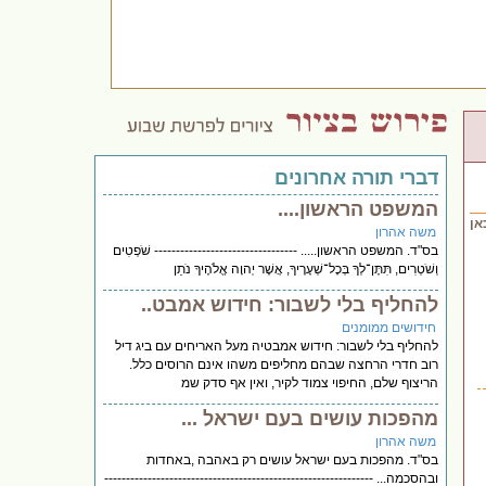
דברי תורה אחרונים
המשפט הראשון....
אן
משה אהרון
בס"ד. המשפט הראשון..... --------------------------------- שֹׁפְטִים
וְשֹׁטְרִים, תִּתֶּן־לְךָ בְּכָל־שְׁעָרֶיךָ, אֲשֶׁר יְהוָה אֱלֹהֶיךָ נֹתֵן
להחליף בלי לשבור: חידוש אמבט..
חידושים ממומנים
להחליף בלי לשבור: חידוש אמבטיה מעל האריחים עם ביג דיל
רוב חדרי הרחצה שבהם מחליפים משהו אינם הרוסים כלל.
הריצוף שלם, החיפוי צמוד לקיר, ואין אף סדק שמ
מהפכות עושים בעם ישראל ...
משה אהרון
בס"ד. מהפכות בעם ישראל עושים רק באהבה ,באחדות
ובהסכמה... --------------------------------------------------------------