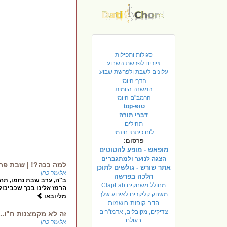
סגולות ותפילות
ציורים לפרשת השבוע
עלונים לשבת ולפרשת שבוע
הדף היומי
המשנה היומית
הרמב"ם היומי
טופ-top
דברי תורה
תהילים
לוח כיתתי חינמי
פרסום:
מופאש - מופע להטוטים
הצגה לנוער ולמתגברים
למה ככה?! | שבת פרש
אתר שורש - גולשים לתוכן
אלעזר כהן
הלכה בפרשה
ב"ה, ערב שבת נחמו, תהא
מחולל משחקים ClapLab
הרמז אלינו בכך שכביכול
משחק קליקרים לאירוע שלך
מליובאו
הדר קופות רושמות
צדיקים, מקובלים, אדמו"רים
זה לא מקמצנות ח"ו..
בעולם
אלעזר כהן