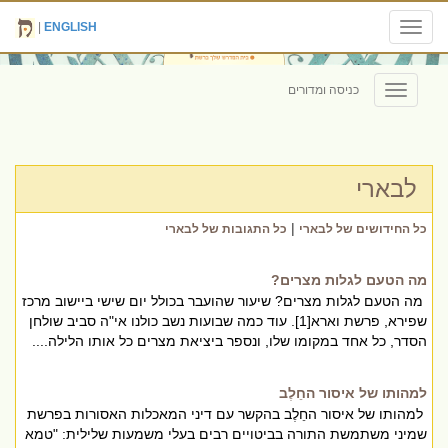
|
ENGLISH
Toggle
navigation
כניסה ומדורים
Toggle
navigation
לבארי
|
כל החידושים של לבארי
כל התגובות של לבארי
מה הטעם לגלות מצרים?
מה הטעם לגלות מצרים? שיעור שהועבר בכולל יום שישי ביישוב מרכז
שפירא, פרשת וארא[1]. עוד כמה שבועות נשב כולנו אי"ה סביב שולחן
הסדר, כל אחד במקומו שלו, ונספר ביציאת מצרים כל אותו הלילה....
למהותו של איסור החֵלֶב
למהותו של איסור החֵלֶב בהקשר עם דיני המאכלות האסורות בפרשת
שמיני משתמשת התורה בביטויים רבים בעלי משמעות שלילית: "טמא