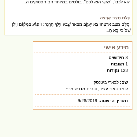
הוא לכם", "שקץ הוא לכם". בולטים במיוחד הם הפסוקים ה...
סֻלָּם מֻצָּב אַרְצָה
סֻלָּם מֻצָּב אַרְצָהוַיֵּצֵ֥א יַעֲקֹ֖ב מִבְּאֵ֣ר שָׁ֑בַע וַיֵּ֖לֶךְ חָרָֽנָה: וַיִּפְגַּ֨ע בַּמָּק֜וֹם וַיָּ֤לֶן
שָׁם֙ כִּי־בָ֣א הַ...
מידע אישי
3
חידושים
1
תגובות
123
נקודות
שם:
לבארי ביטנסקי
לומד באור עציון, ובבית מדרש מרץ.
תאריך הרשמה:
9/26/2019