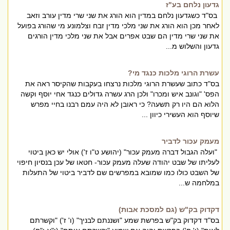
גדעון נלחם בע"ז
בס"ד כשגדעון נלחם במדין הוא הורג את שני שרי מדין עורב וזאב
לאחר מכן הוא הורג את שני מלכי מדין זבח וצלמונע מי שהורג בפועל
את שני שרי מדין הם שבט אפרים אבל את שני מלכי מדין הורגים
גדעון והשלוש מ...
עשרת הרוגי מלכות כנגד מי?
בס"ד כתוב שעשרת הרוגי מלכות נרצחו בעקבות שהקיסר ראה את
הפס' "וגונב איש ומכרו" ולכן הרג עשרה גדולים כנגד אחי יוסף וקשה
הלוא הם היו רק תשעה? כי ראובן לא היה עמם רבנו בחיי מפרש
שיוסף הוא העשירי כיוון ...
מעמק עכור לדביר
"ועלה הגבול דברה מעמק עכור" (יהושע ט"ו ז') אולי יש כאן ביטוי
לעליתו של שבט יהודה שעלה מעמק עכור- חטאו של עכן בנסיון חיפוי
של השבט כולו כמו שמובא במפרשים שם לדביר ביטוי של התעלות
במלחמה ש...
דקדוק בק"ש (גם למסכת אבות)
בס"ד דקדוק בק"ש בפרשת שמע "ושננתם לבניך" (ו' ז') "וקשרתם