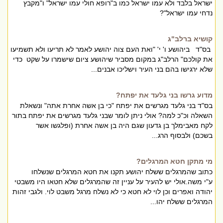
ישראל בלבד ולא עמו ישראל כמו ב"רופא חולי עמו ישראל" ו"מקבץ
נדחי עמו ישראל"?
קושיא ברלב"ג
בס"ד ביהושע ו' י' "ואת העם צוה יהושע לאמר לא תריעו ולא תשמיעו
את קולכם" הרלב"ג במקום מסביר שיהושע ציום שישמרו על שקט כדי
שלא ירגישו בהם בני העיר וישליכו אבנים...
מדוע גרשו בני גלעד את יפתח?
בס"ד בני גלעד מגרשים את יפתח "כי בן אשה אחרת אתה" ונשאלת
השאלה וכ"כ למה? אולי ניתן לומר שבני גלעד מגרשים את יפתח בתור
לקח מאבימלך בן גדעון שגם היה בן אשה אחרת (ופלגשו אשר
בשכם) ולבסוף הרג...
מי מתקן חטא המרגלים?
כתוב שהמרגלים ששלח יהושע תקנו את חטא המרגלים שנשלחו
ע"י משה.אולי יש להעיר על עניין זה שהמרגלים שלא חטאו היו משבטי
יהודה ואפרים וכן לוי לא חטא כי לא נשלח מרגל משבט לוי. ולגבי זהות
המרגלים ששלח יהו...