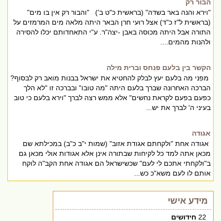
הבור רק
"וירא והנה באר בשדה" (בראשית כ"ט ב') "והבור רק אין בו מים"
(בראשית ל"ז כ"ד) אצל רועי חרן הבאר היתה מלאה מים המרמזים על
התורה אבל היתה מכוסה באבן -יצה"ר. ע"י התאחדותם יכלו להסירה
ולהנות מהמים....
הקשר בין בלעם פנחס וברית מילה
מפני מה בלעם יעץ לבלק להחטיא את ישראל בבנות מואב רק לבסוף?
הברכה האחרונה שברך בלעם היתה "מה טובו" ובברכה זו "לא הלך
כפעם בפעם לקראת נחשים" אלא ממש רצה לברך "וירא בלעם כי טוב
בעיני ה' לברך את יש...
אגודה
אגודה אחת "ולקחתם אגודת אזוב" (שמות י"ב כ"ב) במכילתא שם
מכאן אתה למד כל לקיחות שבתורה אינן אלא אגודות אולי מכאן גם
ב"ולקחתי אתכם לי לעם" שכשישראל הם אגודה אחת הקב"ה לוקח
אותם לו לעם משא"כ כש...
מידע אישי
22
חידושים