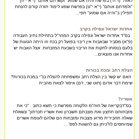
לאות" (ו' ח') בפרשת והיה אם שמוע "וקשרתם אותם" (י"א י"ח)
"ולמדתם אותם" (י"א י"ט) בפרשת שמע לימוד תורה קודם להנחת
תפילין ב"והיה אם שמוע" תפי...
אחדות ישראל ונפילה בקרב
בס"ד אחדות ישראל ונפילה בקרב המהר"ל בתחילת נתיב העבודה
(פ"א) מסביר שבאבות אין ריבוי בפועל רק בכח וזו היתה הטעות של
בלעם בנסותו לחקות את הריבוי בשבעת המזבחות. אצל האבות יש
אחדות אנו מוצאים...
הצלת רחב ומכת בכורות
האם יש קשר בין הצלת רחב ומשפחתה להצלת בנ"י במכת בכורות?
שימת דבר אדום (חוט שני, דם) איסור לצאת מהבית
אשריו?
בס"דבקריאה של חוה"מ הלקוחה מפרשת כי תשא כתוב : "כי את
מזבחותם תתצון ואת מצבתם תשברון ואת אשריו תכרתון" ונשאלת
שאלה תחבירית מדוע מצבות ומזבחות הם שלהם לעומת אשרים
שמיוחסים לו?ניתן גם להשוות לפס' ...