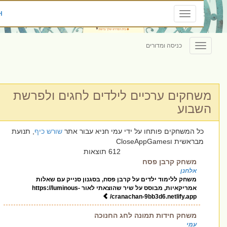
ENGLISH
Toggle
navigation
כניסה ומדורים
Toggle
navigation
חקים ערכיים לילדים לחגים ולפרשת
בוע
כל המשחקים פותחו על ידי עמי חניא עבור אתר
שורש כיף
, תנועת
מבראשית וCloseAppGames
612 תוצאות
משחק קרבן פסח
אלחנן
משחק ללימוד ילדים על קרבן פסח, בסגנון סנייק עם שאלות
אמריקאיות, מבוסס על שיר שהוצאתי לאור https://luminous-
cranachan-9bb3d6.netlify.app/
משחק חידות תמונה לחג החנוכה
עמי