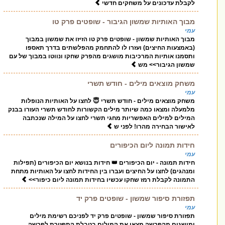
לקבלת עדכונים על משחקים חדשי
מבוך האותיות שמשון הגיבור - שופטים פרק טו
עמי
מבוך האותיות שמשון - שופטים פרק טו הזיזו את שמשון במבוך
(באמצעות החיצים) ועזרו לו להתחמק מהפלשתים בדרך תאספו
ותסמנו אותיות המרכיבות מושגים מהפרק שחקו ונווטו במבוך של עם
שמשון הגיבור>> מש
משחק מוצאים מילים - חודש תשרי
עמי
משחק מוצאים מילים - חודש תשרי 😇 לחצו על האותיות הנופלות
מלמעלה ומצאו כמה שיותר מילים הקשורות לחודש תשרי העזרו בבנק
המילים למילים האפשריות מחגי תשרי לחצו על המילה שנכתבה
לאישור הבחירה מהרו! לפני ש
חידות תמונה ליום הכיפורים
עמי
חידות תמונה - יום הכיפורים 👑 חידות בנושא יום הכיפורים (תפילות
ומנהגים) לחצו על החיצים ועברו בין החידות לחצו על האותיות מתחת
התמונה לקבלת רמז שחקו עכשיו בחידות תמונה ליום כיפור>>
תפזורת סיפור שמשון - שופטים פרק יד
עמי
תפזורת סיפור שמשון - שופטים פרק יד לפניכם רשימת מילים
ומושגים מהפרשה מצאו את המילים בטבלת התפזורת לפרשה