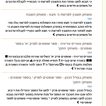
כי תבוא לחצו ופתרו את התשבץ לפרשת כי תבוא>> לקבלת עדכונים
על משחקים חדשים במש
משחק תשבץ לפרשת כי תצא - משחק השבת
עמי
תשבץ לפרשת כי תצא פתרו את השאלות בתשבץ לפרשה וגלו מהי
מילת הזהב המסתתרת בפתרון השאלות קשורות לפרשת השבוע כי
תצא לפתור את התשבץ לפרשת כי תצא לחצו כאן>> לקבלת עדכונים
על משחקים חדשים במשחק
משחק טטריס טריוויה - ספר שופטים לפרק יא' בספר
שופטים - משחקי התנך
עמי
טטריס טריוויה - שופטים פרק יא' השלימו שורות מלבנים צבעוניות 🟨
🟩🟦 בשורה שיש קוביית ❓ תופיע שאלה קיצית 🌊 עניתם נכון? השורה
נעלמת ותקבלו בונוס ✨💥 טעיתם? ה־❓ הופך לחור והשורה נשארת ⚠️
צברו שורות ל
משחק בגודל הנכון - ספר שופטים לפרק י בספר שופטים -
משחקי התנך
עמי
בגודל הנכון - ספר שופטים פרק י' לחצו על המסך והגדילו את ריבוע
הלגו עזבו את העכבר או המסך על מנת שינחת בסמוך למדרגה בצבע
הנכון לחצו ושחקו במשחק לפרק י' בספר שופטים>> משחקים לספר
שופטים>