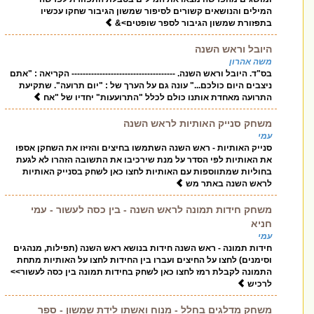
המילים והנושאים קשורים לסיפור שמשון הגיבור שחקו עכשיו
בתפזורת שמשון הגיבור לספר שופטים>&
היובל וראש השנה
משה אהרון
בס"ד. היובל וראש השנה. ------------------------------------- הקריאה : "אתם
ניצבים היום כולכם..." עונה גם על הערך של : "יום תרועה". שתקיעת
התרועה מאחדת אותנו כולם לכלל "התרועעות" יחדיו של "אח
משחק סנייק האותיות לראש השנה
עמי
סנייק האותיות - ראש השנה השתמשו בחיצים והזיזו את השחקן אספו
את האותיות לפי הסדר על מנת שירכיבו את התשובה הזהרו לא לגעת
בחוליות שמתווספות עם האותיות לחצו כאן לשחק בסנייק האותיות
לראש השנה באתר מש
משחק חידות תמונה לראש השנה - בין כסה לעשור - עמי
חניא
עמי
חידות תמונה - ראש השנה חידות בנושא ראש השנה (תפילות, מנהגים
וסימנים) לחצו על החיצים ועברו בין החידות לחצו על האותיות מתחת
התמונה לקבלת רמז לחצו כאן לשחק בחידות תמונה בין כסה לעשור>>
לרכיש
משחק מדלגים בחלל - מנוח ואשתו לידת שמשון - ספר