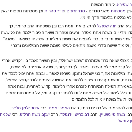
ר שפירא
. לימוד המשנה
שנן
מסכתות
משני סדרים -
סדר זרעים
ו
סדר טהרות
וכן מסכתות נוספות שאין
א נכללות בלימוד הדף היומי.
ציע הרב
יונה שטנצל
להגשים את יוזמת רבו ובן משפחתו הרב פרומר, כך
דו מדי יום משנה אחת מסדרי זרעים וטהרות ושאר הציבור ילמד את כל ששה
תי משניות ביום, כדי להנציח את ששת המליונים שנרצחו בשואה. "משנה"
, ולימוד שישה סדרי משנה מתאים לעילוי נשמת ששת המיליונים נרצחי
יצולי שואה כרוז שכותרתו "שמע ישראל!", ובין השאר נאמר בו: "קדיש אחרי
ל קבר אמך לא הצבת.. נאבדו לך כל קרוביך, שבעה אחריהם לא ישבת,
, מיליונות אחיך בני ישראל נחנקו, נשרפו לאפר... ובמה אתה יכול לכבד את
הכנסת, ותשתתף עם הציבור ללמוד את המשנה היומית לזכר קדושי ישראל,
ובאמירת תפילה המיוחדת לזכרם אחרי הלימוד וקדיש לאחריה, ובזה אתה
ד כלל לימוד של משנה אחת ליום ללומדי הדף היומי, על המסכתות זרעים
ניות של משנה יומית לכל הלומדים.
זכה להסכמות של רבנים רבים, בהם
האמרי אמת
, רבי
איסר זלמן מלצר
,
רבי
משה פיינשטיין
, הרב
דב בריש וידנפלד
, הרב
יעקב משה חרל"פ
, רבי
שלמה
ן עוזיאל
.