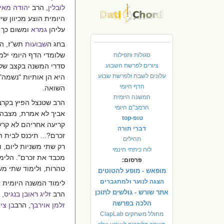
לובלין
, הרב
יהודה מאי
היומית הוצע מכיוון שי
עליהן
גמרא
ומשום כך ל
בחג ה
שבועות
תש"ז, ה
שלומדי הדף היומי ילמ
סגולות ותפילות
ציורים לפרשת השבוע
סדרי המשנה בקצב של ש
עלונים לשבת ולפרשת שבוע
היא הן אותיות "נשמה"
הדף היומי
השואה.
המשנה היומית
הרב שטנצל הפיץ בקרב נ
הרמב"ם היומי
אביך לא אמרת, מצבה ע
טופ-top
קריעה אחריהם לא קרעת
דברי תורה
זכרם?... תיכנס לבית 
תהילים
רק שתי משניות ליום, 
לוח כיתתי חינמי
מכבד את זכרם". הלימו
פרסום:
טהרות, ולימוד שתי מש
מופאש - מופע להטוטים
הצגה לנוער ולמתגברים
לימוד המשנה היומית 
אתר שורש - גולשים לתוכן
הרב
זליג ראובן בנגיס
, 
הלכה בפרשה
זלמן אוירבך
, הרב
בן ציו
מחולל משחקים ClapLab