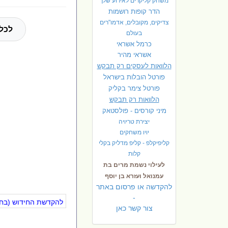
משחק קליקרים לאירוע שלך
הדר קופות רושמות
צדיקים, מקובלים, אדמו"רים
לכל 
בעולם
כרמל אשראי
אשראי מהיר
הלוואות לעסקים רק תבקש
פורטל הובלות בישראל
פ
ורטל צימר בקליק
הלוואות רק תבקש
מיני קורסים - פולסטאק
יצירת טריויה
יויו משחקים
קליפיקלפ - קליפ מדליק בקלי
קלות
לעילוי נשמת מרים בת
עמנואל ועזרא בן יוסף
להקדשה או פרסום באתר
-
להקדשת החידוש (בחינ
צור קשר כאן