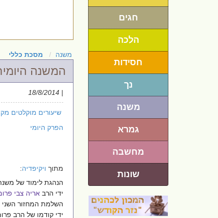
חגים
הלכה
משנה
מסכת כללי
חסידות
המשנה היומית
נך
| 18/8/2014
משנה
שיעורים מוקלטים מקו
הפרק היומי
גמרא
מחשבה
מתוך
ויקיפדיה
:
שונות
הנהגת לימוד של משנה 
ידי הרב
אריה צבי פרומ
השלמת המחזור השני 
ידי קודמו של הרב פר