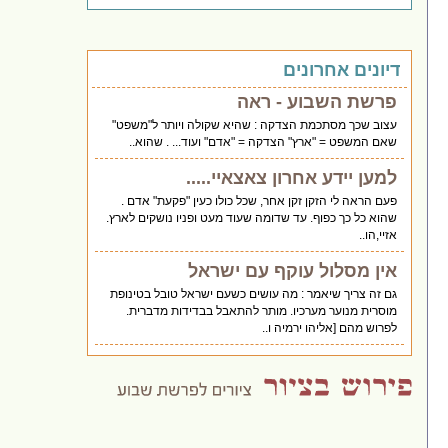
דיונים אחרונים
פרשת השבוע - ראה
עצוב שכך מסתכמת הצדקה : שהיא שקולה ויותר ל"משפט"
שאם המשפט = "ארץ" הצדקה = "אדם" ועוד... . שהוא..
למען יידע אחרון צאצאיי.....
פעם הראה לי הזקן זקן אחר, שכל כולו כעין "פקעת" אדם .
שהוא כל כך כפוף. עד שדומה שעוד מעט ופניו נושקים לארץ.
אזיי,הו..
אין מסלול עוקף עם ישראל
גם זה צריך שיאמר : מה עושים כשעם ישראל טובל בטינופת
מוסרית מנוער מערכיו. מותר להתאבל בבדידות מדברית.
לפרוש מהם [אליהו ירמיה ו..