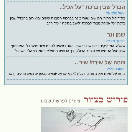
הבדל שבין ברכת "על אכיל..
יגאל מלכיאל
בס"ד קול התור: חמישים שערי בינה בברכות המצוות עיונים וביאורים בהבדל שבין
ברכת "על אכילת מצה" לברכת "לישב בסוכה " ערך הרב
שמן ונר
מכלוף מיכאל
שאלה: המדליקים נרות שבת בשמן, האם רשאים להניח מיום שישי כלי המטפטף
שמן מעל הכוסית שבה הנר הדולק, וכך הכוסית תתמלא בשמן במהלך השבת?
כּוֹחָהּ שֶׁל שִׁירָה/ שיר ..
אהובה קליין
כּוֹחָהּ שֶׁל שִׁירָה מֵאֵת: אֲהוּבָה קְלַייְן © בְּנֵי יִשְׂרָאֵל יוֹצְאִים מִמִּצְרַיִם נִסִּים גְּדוֹלִים הַיְשַׁר