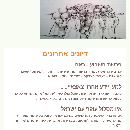
דיונים אחרונים
פרשת השבוע - ראה
עצוב שכך מסתכמת הצדקה : שהיא שקולה ויותר ל"משפט" שאם
המשפט = "ארץ" הצדקה = "אדם" ועוד... . שהוא..
למען יידע אחרון צאצאיי.....
פעם הראה לי הזקן זקן אחר, שכל כולו כעין "פקעת" אדם . שהוא כל כך
כפוף. עד שדומה שעוד מעט ופניו נושקים לארץ. אזיי,הו..
אין מסלול עוקף עם ישראל
גם זה צריך שיאמר : מה עושים כשעם ישראל טובל בטינופת מוסרית
מנוער מערכיו. מותר להתאבל בבדידות מדברית. לפרוש מהם [אליהו
ירמיה ו..