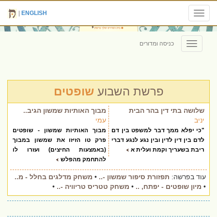
|
ENGLISH
Toggle
navigation
כניסה ומדורים
Toggle
navigation
פרשת השבוע
שופטים
שלושה בתי דין בהר הבית
מבוך האותיות שמשון הגיב..
יניב
עמי
"כי יפלא ממך דבר למשפט בין דם
מבוך האותיות שמשון - שופטים
לדם בין דין לדין ובין נגע לנגע דברי
פרק טו הזיזו את שמשון במבוך
ריבת בשעריך וקמת ועלית א
(באמצעות החיצים) ועזרו לו
להתחמק מהפלש
עוד בפרשה:
תפזורת סיפור שמשון -..
•
משחק מדלגים בחלל - מ..
•
מיון שופטים - יפתח, ..
•
משחק טטריס טריוויה -..
•