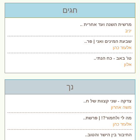
חגים
מרשית השנה ועד אחרית ..
יניב
שבעת המינים ואני | פר..
אלעזר כהן
טו' באב - כח הנתי..
אלון
נך
צדקה - שני קצוות של ח..
משה אהרון
מה לי ולחמור?! | פרשת..
אלעזר כהן
החיבור בין הישר והטוב..