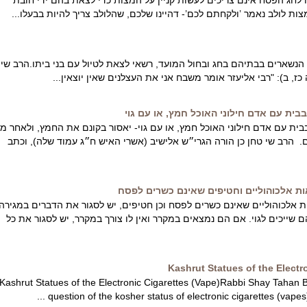
ת לולב נאמר ’ולקחתם לכם’- דהיינו שלכם, שהלולב צריך להיות בבעלו...
שארים בבתיהם בחג ובחול המועד, רשאי לצאת לטיול עם בני ביתו.הרב שי
, ב): "רבי אליעזר אומר משבח אני את העצלנים שאין יוצאין...
ית עם אדם חילוני האוכל חמץ, או עם גוי
ת עם אדם חילוני האוכל חמץ, או עם גוי- יאסור בקונם את החמץ, ולאחר מכ
. הרב שי טחן כן הורה הגרי״ש אלישיב (אשרי האיש ח״ג עמוד שלה), וכתב
ת אלכוהוליים וחטיפים שאינם כשרים לפסח
אלכוהוליים שאינם כשרים לפסח וכן חטיפים, יש לסגור את הדברים במגירה
שייכים לגוי. אם הם נמצאים במקרר ואין לו צורך במקרר, יש לסגור את כל
Kashrut Statues of the Electr
Kashrut Statues of the Electronic Cigarettes (Vape)Rabbi Shay Tahan 
question of the kosher status of electronic cigarettes (vapes), it