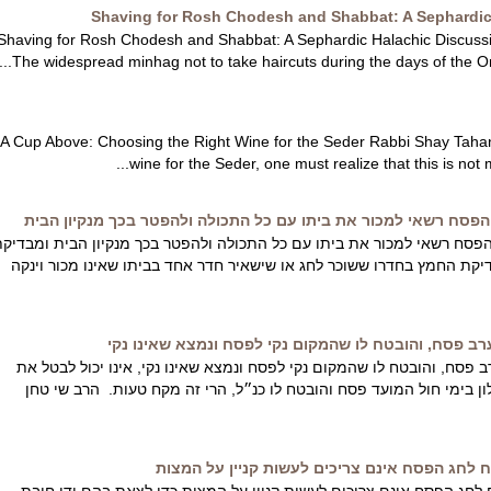
Shaving for Rosh Chodesh and Shabbat: A Sephardic
Shaving for Rosh Chodesh and Shabbat: A Sephardic Halachic Discus
The widespread minhag not to take haircuts during the days of the Ome
A Cup Above: Choosing the Right Wine for the Seder Rabbi Shay Tah
wine for the Seder, one must realize that this is not me
 הפסח רשאי למכור את ביתו עם כל התכולה ולהפטר בכך מנקיון הבית
הפסח רשאי למכור את ביתו עם כל התכולה ולהפטר בכך מנקיון הבית ומבדיק
דיקת החמץ בחדרו ששוכר לחג או שישאיר חדר אחד בביתו שאינו מכור וינקה
רב פסח, והובטח לו שהמקום נקי לפסח ונמצא שאינו נקי
 פסח, והובטח לו שהמקום נקי לפסח ונמצא שאינו נקי, אינו יכול לבטל את
ן בימי חול המועד פסח והובטח לו כנ״ל, הרי זה מקח טעות. הרב שי טחן
 לחג הפסח אינם צריכים לעשות קניין על המצות
לחג הפסח אינם צריכים לעשות קניין על המצות כדי לצאת בהם ידי חובת