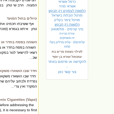
כרמל אשראי
המצוה. הרב שי טחן במצו
אשראי מהיר
הלוואות לעסקים רק תבקש
פורטל הובלות בישראל
טיולים בחול המועד
פ
ורטל צימר בקליק
אף ששיבחו חכמינו את הנ
הלוואות רק תבקש
טחן איתא בגמרא (סוכה כז
מיני קורסים - פולסטאק
יצירת טריויה
יויו משחקים
השוהה בפסח בחדר או בב
קליפיקלפ - קליפ מדליק בקלי
קלות
השוהה בפסח בחדר או בבי
לעילוי נשמת מרים בת
רשאי להישאר לגור במקום
עמנואל ועזרא בן יוסף
שכ...
להקדשה או פרסום באתר
-
חדר שבו הושארו משקאו
צור קשר כאן
חדר שבו הושארו משקאות 
נפרדת ולכתוב עליהם שהם 
המקרר ואין צרי...
onic Cigarettes (Vape)
Before addressing the
 is necessary to first ...