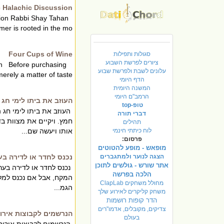
 Halachic Discussion
sion Rabbi Shay Tahan
r is rooted in the mo...
Four Cups of Wine
סגולות ותפילות
ציורים לפרשת השבוע
an Before purchasing
עלונים לשבת ולפרשת שבוע
rely a matter of taste...
הדף היומי
המשנה היומית
הרמב"ם היומי
העוזב את ביתו לימי חג
טופ-top
העוזב את ביתו לימי חג 
דברי תורה
חמץ. ויקיים את מצוות ב
תהילים
לוח כיתתי חינמי
אותו ויעשה שם...
פרסום:
מופאש - מופע להטוטים
הצגה לנוער ולמתגברים
נכנס לחדר או לדירה בע
אתר שורש - גולשים לתוכן
נכנס לחדר או לדירה בערב
הלכה בפרשה
המקח, אבל אם נכנס למלו
מחולל משחקים ClapLab
הגמ...
משחק קליקרים לאירוע שלך
הדר קופות רושמות
צדיקים, מקובלים, אדמו"רים
הנרשמים לקבוצות אירוח
בעולם
הנרשמים לקבוצות אירוח 