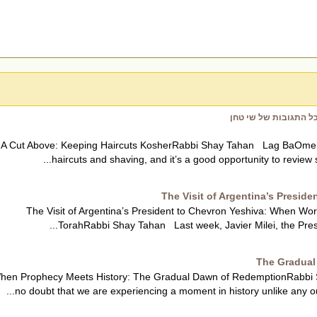
ל התגובות של שי טחן
A Cut Above: Keeping Haircuts KosherRabbi Shay Tahan Lag BaOmer, K
haircuts and shaving, and it’s a good opportunity to review s
The Visit of Argentina’s Presid
The Visit of Argentina’s President to Chevron Yeshiva: When Wo
TorahRabbi Shay Tahan Last week, Javier Milei, the Presiden
The Gradual
hen Prophecy Meets History: The Gradual Dawn of RedemptionRabbi
no doubt that we are experiencing a moment in history unlike any our