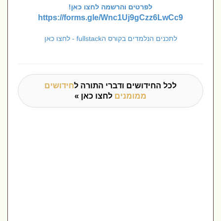
לפרטים והרשמה לחצו כאן!
https://forms.gle/Wnc1Uj9gCzz6LwCc9
לתכנים הנלמדים בקורס הfullstack - לחצו כאן
לכל החידושים ודברי התורה ל
חידושים
ממומנים
לחצו כאן »