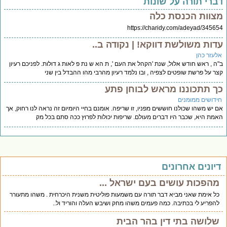
ברי תורה על שונות
צוות הכנסת כלה
https://charidy.com/adeyad/3456
דות משולשת דווקא! | נקודה ב..
לעזר כהן
ה , ראש חודש אלול, שנת 'הקהל את העם ', ת הא ש נת פ לאות ג דולות. לפניכם רעיון
ר על פרשת שופטים לצפיה , ובו נלמד רעיון מהרבי מהו ההבדל בין שני
ך תתכוננו מראש לבוחן פתע
ידושים ממומנים
 יש משהו שכולנו חוששים מפניו, זו שריפה. אומנם בחיי היומיום זה נראה לנו רחוק, אך
מת היא, שכבר היו דברים מעולם. שריפות יכולות לפרוץ ככה סתם בכל מק
יונים אחרונים
מהפכות עושים בעם ישראל ...
כל אימת שאני מביא דבר תורה עם משמעות פוליטית משנית היכרחית . משהו מתעורר
להפריע לי בכתיבה. כמה פעמים משהו מחק ושיבש העלה והוריד ול..
שלושה בתי דין בהר הבית