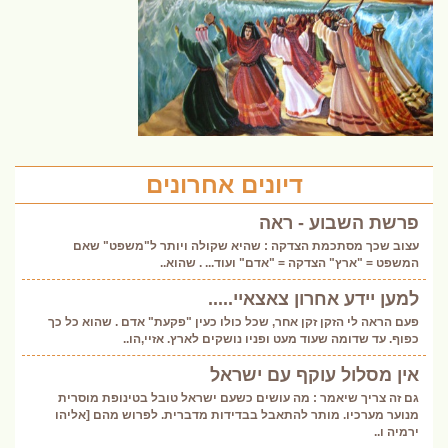
דיונים אחרונים
פרשת השבוע - ראה
עצוב שכך מסתכמת הצדקה : שהיא שקולה ויותר ל"משפט" שאם
המשפט = "ארץ" הצדקה = "אדם" ועוד... . שהוא..
למען יידע אחרון צאצאיי.....
פעם הראה לי הזקן זקן אחר, שכל כולו כעין "פקעת" אדם . שהוא כל כך
כפוף. עד שדומה שעוד מעט ופניו נושקים לארץ. אזיי,הו..
אין מסלול עוקף עם ישראל
גם זה צריך שיאמר : מה עושים כשעם ישראל טובל בטינופת מוסרית
מנוער מערכיו. מותר להתאבל בבדידות מדברית. לפרוש מהם [אליהו
ירמיה ו..