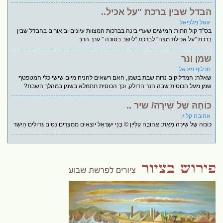
הבדל שבין ברכת "על אכיל..
יגאל מלכיאל
בס"ד קול התור: חמישים שערי בינה בברכות המצוות עיונים וביאורים בהבדל שבין
ברכת "על אכילת מצה" לברכת "לישב בסוכה " ערך הרב
שמן ונר
מכלוף מיכאל
שאלה: המדליקים נרות שבת בשמן, האם רשאים להניח מיום שישי כלי המטפטף
שמן מעל הכוסית שבה הנר הדולק, וכך הכוסית תתמלא בשמן במהלך השבת?
כּוֹחָהּ שֶׁל שִׁירָה/ שיר ..
אהובה קליין
כּוֹחָהּ שֶׁל שִׁירָה מֵאֵת: אֲהוּבָה קְלַייְן © בְּנֵי יִשְׂרָאֵל יוֹצְאִים מִמִּצְרַיִם נִסִּים גְּדוֹלִים הַיְשַׁר