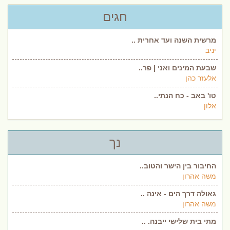
חגים
מרשית השנה ועד אחרית ..
יניב
שבעת המינים ואני | פר..
אלעזר כהן
טו' באב - כח הנתי..
אלון
נך
החיבור בין הישר והטוב..
משה אהרון
גאולה דרך הים - אינה ..
משה אהרון
מתי בית שלישי ייבנה. ..