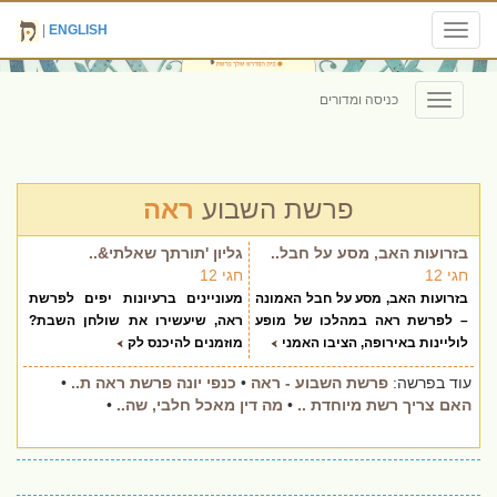
|
ENGLISH
Toggle
navigation
כניסה ומדורים
Toggle
navigation
פרשת השבוע
ראה
בזרועות האב, מסע על חבל..
גליון 'תורתך שאלתי&..
חגי 12
חגי 12
בזרועות האב, מסע על חבל האמונה
מעוניינים ברעיונות יפים לפרשת
– לפרשת ראה במהלכו של מופע
ראה, שיעשירו את שולחן השבת?
לוליינות באירופה, הציבו האמני
מוזמנים להיכנס לק
עוד בפרשה:
פרשת השבוע - ראה
•
כנפי יונה פרשת ראה ת..
•
האם צריך רשת מיוחדת ..
•
מה דין מאכל חלבי, שה..
•