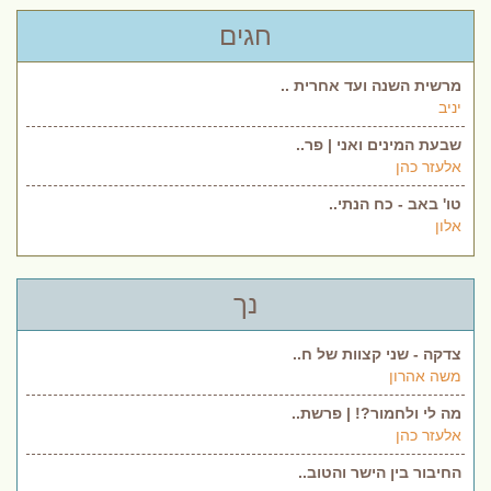
חגים
מרשית השנה ועד אחרית ..
יניב
שבעת המינים ואני | פר..
אלעזר כהן
טו' באב - כח הנתי..
אלון
נך
צדקה - שני קצוות של ח..
משה אהרון
מה לי ולחמור?! | פרשת..
אלעזר כהן
החיבור בין הישר והטוב..