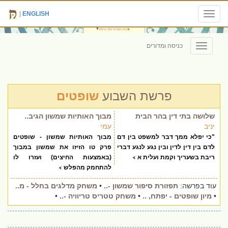
|
ENGLISH
Toggle
navigation
כניסה ומדורים
Toggle
navigation
פרשת השבוע
שופטים
שלושה בתי דין בהר הבית
מבוך האותיות שמשון הגיב..
יניב
עמי
"כי יפלא ממך דבר למשפט בין דם
מבוך האותיות שמשון - שופטים
לדם בין דין לדין ובין נגע לנגע דברי
פרק טו הזיזו את שמשון במבוך
ריבת בשעריך וקמת ועלית א
(באמצעות החיצים) ועזרו לו
להתחמק מהפלש
עוד בפרשה:
תפזורת סיפור שמשון -..
•
משחק מדלגים בחלל - מ..
•
מיון שופטים - יפתח, ..
•
משחק טטריס טריוויה -..
•