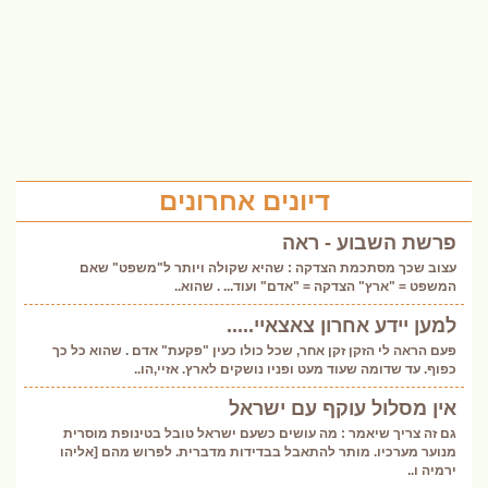
דיונים אחרונים
פרשת השבוע - ראה
עצוב שכך מסתכמת הצדקה : שהיא שקולה ויותר ל"משפט" שאם
המשפט = "ארץ" הצדקה = "אדם" ועוד... . שהוא..
למען יידע אחרון צאצאיי.....
פעם הראה לי הזקן זקן אחר, שכל כולו כעין "פקעת" אדם . שהוא כל כך
כפוף. עד שדומה שעוד מעט ופניו נושקים לארץ. אזיי,הו..
אין מסלול עוקף עם ישראל
גם זה צריך שיאמר : מה עושים כשעם ישראל טובל בטינופת מוסרית
מנוער מערכיו. מותר להתאבל בבדידות מדברית. לפרוש מהם [אליהו
ירמיה ו..