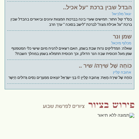
הבדל שבין ברכת "על אכיל..
יגאל מלכיאל
בס"ד קול התור: חמישים שערי בינה בברכות המצוות עיונים וביאורים בהבדל שבין
ברכת "על אכילת מצה" לברכת "לישב בסוכה " ערך הרב
שמן ונר
מכלוף מיכאל
שאלה: המדליקים נרות שבת בשמן, האם רשאים להניח מיום שישי כלי המטפטף
שמן מעל הכוסית שבה הנר הדולק, וכך הכוסית תתמלא בשמן במהלך השבת?
כּוֹחָהּ שֶׁל שִׁירָה/ שיר ..
אהובה קליין
כּוֹחָהּ שֶׁל שִׁירָה מֵאֵת: אֲהוּבָה קְלַייְן © בְּנֵי יִשְׂרָאֵל יוֹצְאִים מִמִּצְרַיִם נִסִּים גְּדוֹלִים הַיְשַׁר