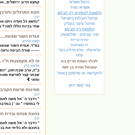
כרמל אשראי
קמצא חרוב ירושלים , את
אשראי מהיר
חטא המרגלים וחורבן 
הלוואות לעסקים רק תבקש
יניב
פורטל הובלות בישראל
"ותשא כל העדה ויתנו את 
פ
ורטל צימר בקליק
שתי בכיות הללו למה ? א
הלוואות רק תבקש
מיני קורסים - פולסטאק
אגדת השור שגועה.....
יצירת טריויה
משה אהרון
יויו משחקים
בס"ד. אגדת השור שגועה : השו
קליפיקלפ - קליפ מדליק בקלי
------- שורה הביטה וראה 
קלות
זה לא מקמצנות ח"ו..
לעילוי נשמת מרים בת
אלעזר כהן
עמנואל ועזרא בן יוסף
ב"ה, ערב שבת חזון, 'יה
להקדשה או פרסום באתר
שבועי קצר לפרשת מטות מ
-
ומועי
צור קשר כאן
סמיכות פרשת הקורבנ
יניב
" וידבר ה ' אל משה לאמ
לי במועדו " וגו ' ( במדבר
כהונת פנחס וברית ה
יניב
" וידבר ה ' אל משה לאמ
בתוכם ולא כליתי את בני 