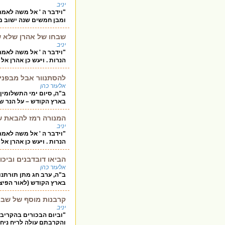
יניב
"וידבר ה ' אל משה לאמר
ומבן חמשים שנה ישוב מ
שבחו של אהרן שלא ש
יניב
"וידבר ה ' אל משה לאמר
הנרות . ויעש כן אהרן א
להסתנוור אבל מבפנים
אלעזר כהן
ב"ה, סיום ימי התשלומין
בארץ הקודש – על הנר שה
המנורה רמז להבאת ש
יניב
"וידבר ה ' אל משה לאמר
הנרות . ויעש כן אהרן אל
הביאו דובדבנים וביכו
אלעזר כהן
ב"ה, ערב חג מתן תורתנו
בארץ הקודש (לאור הפיצו
קרבנות מוסף של שבו
יניב
"וביום הבכורים בהקריב
והקרבתם עולה לריח ניחח