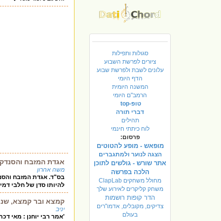
סגולות ותפילות
ציורים לפרשת השבוע
עלונים לשבת ולפרשת שבוע
הדף היומי
המשנה היומית
הרמב"ם היומי
טופ-top
דברי תורה
תהילים
לוח כיתתי חינמי
פרסום:
מופאש - מופע להטוטים
הצגה לנוער ולמתגברים
אגדת המזבח והסנדק..
אתר שורש - גולשים לתוכן
משה אהרון
הלכה בפרשה
בס"ד. אגדת המזבח והסנדק..
מחולל משחקים ClapLab
להיותו סדן של חלבי דמי
משחק קליקרים לאירוע שלך
הדר קופות רושמות
קמצא ובר קמצא, שנאת
צדיקים, מקובלים, אדמו"רים
יניב
בעולם
'אמר רבי יוחנן : מאי דכ