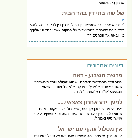
אהרון (6/8/2026
שלושה בתי דין בהר הבית
יניב
"כי יפלא ממך דבר למשפט בין דם לדם בין דין לדין ובין נגע לנגע
דברי ריבת בשעריך וקמת ועלית אל המקום אשר יבחר ה ' אלקיך
בו . ובאת אל הכהנים הל
דיונים אחרונים
פרשת השבוע - ראה
עצוב שכך מסתכמת הצדקה : שהיא שקולה ויותר ל"משפט"
שאם המשפט = "ארץ" הצדקה = "אדם" ועוד... . שהוא
המשפט "קו" והיא "משקולת". ה..
למען יידע אחרון צאצאיי.....
פעם הראה לי הזקן זקן אחר, שכל כולו כעין "פקעת" אדם .
שהוא כל כך כפוף. עד שדומה שעוד מעט ופניו נושקים לארץ.
אזיי,הוסיף ואמר ל..
אין מסלול עוקף עם ישראל
גם זה צריך שיאמר : מה עושים כשעם ישראל טובל בטינופת