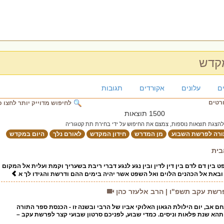
מקדש
ם
עלונים
אקורדים
תגובות
ורטים
לחיפוש מדוייק יותר לחצו כ
1500 תוצאות
להצגת תוצאות נוספות, צמצם את החיפוש על ידי בחירת תת קטגוריה
ורה לפרשת השבוע
מן המדרש
חידון המקדש
לאורם נלך
היום במקדש
בית
בין דם לדם בין דין לדין ובין נגע לנגע דברי ריבת בשעריך וקמת ועלית אל המקום
. ובאת אל הכהנים הלוים ואל השפט אשר יהיה בימים ההם ודרשת והגידו לך א
פרשת עקב תשפ"ו | הרב אלעזר כהן
ם אב, יום הילולת הגאון האלוקי אביו של הרבי ובשנה זו - הכנסת ספר התורה
תהא שנת פלאות וניסים. כמדי שבוע, לפניכם סרטון שבועי קצר לפרשת עקב –