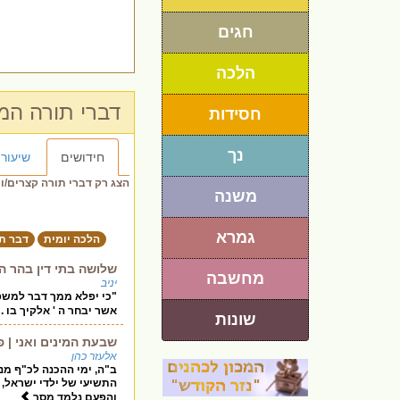
חגים
הלכה
דברי תורה ה
חסידות
נך
חידושים
שיעורי
הצג רק דברי תורה קצרים/ו
משנה
גמרא
הלכה יומית
דבר ת
שלושה בתי דין בהר ה
מחשבה
יניב
"כי יפלא ממך דבר למשפט 
אשר יבחר ה ' אלקיך בו 
שונות
שבעת המינים ואני | 
אלעזר כהן
ב"ה, ימי ההכנה לכ"ף מנח
התשיעי של ילדי ישראל, 
והפעם נלמד מסר