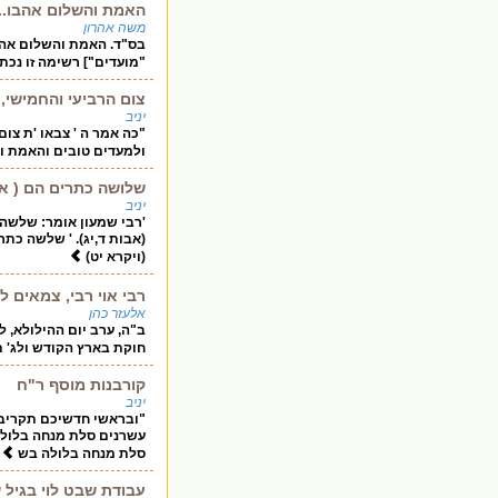
האמת והשלום אהבו...
משה אהרון
בס"ד. האמת והשלום אהבו. 
"מועדים"] רשימה זו נכת
צום הרביעי והחמישי,
יניב
"כה אמר ה ' צבאו 'ת צו
ולמעדים טובים והאמת והש
שלושה כתרים הם ( אבו
יניב
'רבי שמעון אומר: שלשה 
(אבות ד,יג). ' שלשה כת
(ויקרא יט)
רבי אוי רבי, צמאים ל
אלעזר כהן
ב"ה, ערב יום ההילולא, 
חוקת בארץ הקודש ולג' ת
קורבנות מוסף ר"ח
יניב
"ובראשי חדשיכם תקריבו
עשרנים סלת מנחה בלולה
סלת מנחה בלולה בש
עבודת שבט לוי בגיל 