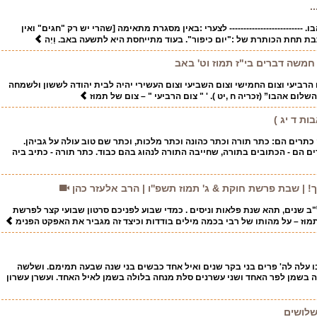
.
-------------------------- לצערי :באין מסגרת מתאימה [שהרי יש רק "חגים" ואין
בת תחת הכותרת של :"יום כיפור". בעוד מתייחסת היא לתשעה באב. וַיְה
 חמשה דברים בי"ז תמוז וט' באב
ם הרביעי וצום החמישי וצום השביעי וצום העשירי יהיה לבית יהודה לששון ולשמחה
לום אהבו” (זכריה ח ,יט ). ' " צום הרביעי " – צום של תמוז
ת ד יג )
כתרים הם: כתר תורה וכתר כהונה וכתר מלכות, וכתר שם טוב עולה על גביהן.
רים הם - הכתובים בתורה, שחייבה התורה לנהוג בהם כבוד. כתר תורה - כתיב ביה
ך! | שבת פרשת חוקת & ג' תמוז תשפ''ו | הרב אלעזר כהן
ל"ב שנים, תהא שנת פלאות וניסים . כמדי שבוע לפניכם סרטון שבועי קצר לפרשת
מוז – על מהותו של רבי בכמה מילים בודדות וכיצד זה מגביר את האפקט הפנימ
 עלה לה' פרים בני בקר שנים ואיל אחד כבשים בני שנה שבעה תמימם. ושלשה
 בשמן לפר האחד ושני עשרנים סלת מנחה בלולה בשמן לאיל האחד. ועשרן עשרון
שלושים