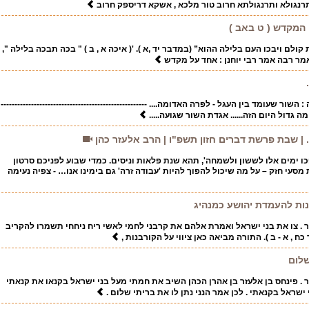
רנגולא ותרנגולתא חרוב טור מלכא , אשקא דריספק חרוב
המקדש ( ט באב )
קולם ויבכו העם בלילה ההוא” (במדבר יד ,א ). '( איכה א , ב ) " בכה תבכה בלילה ",
מר רבה אמר רבי יוחנן : אחד על מקדש
ר שעומד בין העגל - לפרה האדומה.... -----------------------------------------------------
מה גדול היום הזה...... אגדת השור שגועה.....
. | שבת פרשת דברים חזון תשפ"ו | הרב אלעזר כהן
פכו ימים אלו לששון ולשמחה', תהא שנת פלאות וניסים. כמדי שבוע לפניכם סרטון
סעי חזק – על מה שיכול להפוך להיות 'עבודה זרה' גם בימינו אנו… - צפיה נעימה
ות להעמדת יהושע כמנהיג
ר . צו את בני ישראל ואמרת אלהם את קרבני לחמי לאשי ריח ניחחי תשמרו להקריב
 כח , א - ב ). התורה מביאה כאן ציווי על הקורבנות ,
שלום
ר . פינחס בן אלעזר בן אהרן הכהן השיב את חמתי מעל בני ישראל בקנאו את קנאתי
ישראל בקנאתי . לכן אמר הנני נתן לו את בריתי שלום .