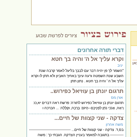
דברי תורה אחרונים
וקרא עליך אל ה' והיה בך חטא
אן
יניב
"השמר לך פן יהיה דבר עם לבבך בליעל לאמר קרבה שנת
השבע שנת השמטה ורעה עינך באחיך האביון ולא תתן לו וקרא
עליך אל ה ' והיה בך חטא . נתון תתן
תרגום יונתן בן עוזיאל כפירוש..
אורן מס
תרגום יונתן בן עוזיאל כפירוש לתורה: פרשת ראה דברים יא,כו:
רְאֵה, אָנֹכִי נֹתֵן לִפְנֵיכֶם--הַיּוֹם: בְּרָכָה, וּקְלָלָה: ... הברכה ו
צדקה - שני קצוות של חיים...
משה אהרון
בס,ד. צדקה - שני קצוות של חיים... ----------------------------------
----------- בתגובה למאמר בעניין הצדקה. הגבתי כך : משה