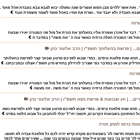
 . זאת אשר ללוים מבן חמש ועשרים שנה ומעלה יבוא לצבא צבא בעבדת אהל מועד .
צבא העבדה ולא יעבד עוד . ושרת את אחיו באהל מועד לשמר משמרת ועבד
ינה
 . דבר אל אהרן ואמרת אליו בהעלתך את הנרת אל מול פני המנורה יאירו שבעת
ל מול פני המנורה העלה נרתיה כאשר צוה ה ' את משה” ( במדבר ח
... | פרשת בהעלותך תשפ"ו | הרב אלעזר כהן
, תהא שנת פלאות וניסים . כמדי שבוע לפניכם סרטון שבועי קצר לפרשת בהעלותך
דליק אהרון אז במדבר כפי שצריך להידלק בחודש סיון תשפ"ו אצלנו ובסביבתנו.
כינה
 . דבר אל אהרן ואמרת אליו בהעלתך את הנרת אל מול פני המנורה יאירו שבעת
 מול פני המנורה העלה נרתיה כאשר צוה ה ' את משה . וזה מעשה
רים... | חג שבועות & פרשת נשא תשפ"ו | הרב אלעזר כהן
, תהא שנת פלאות וניסים . כמדי שבוע לפניכם סרטון שבועי קצר לחג ולפרשת נשא
ל המתוכנן בשבועות הקרובים, תושבי חו"ל יוכלו להתבונן כל שבוע הלאה בסרט
עות כרמז למתן תורה
כם מנחה חדשה לה' בשבעתיכם מקרא קדש יהיה לכם כל מלאכת עבדה לא תעשו.
 לה' פרים בני בקר שנים איל אחד שבעה כבשים בני שנה ... שעיר עזים אחד לכפר