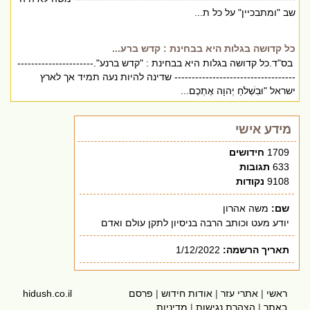
שב "ומתבכיין" על כל ת...
כל קדושה בגלות היא בבחינת : קדש ברע...
בס"ד.כל קדושה בגלות היא בבחינת : "קדש ברנע".----------------------
----------------------------------- שדינה להיות נעה תמיד אך לארץ
ישראל "וּבִשְׁלֹחַ יְהוָה אֶתְכֶם...
מידע אישי
1709
חידושים
633
תגובות
9108
נקודות
שם:
משה אהרון
יודע מעט וכותב הרבה בניסיון לתקן עולם ואדם
תאריך הרשמה:
1/12/2022
ראשי
|
אתרי עזר
|
אודות חידוש
|
פרסם
hidush.co.il
באתר
|
הצהרת נגישות
|
מדיניות