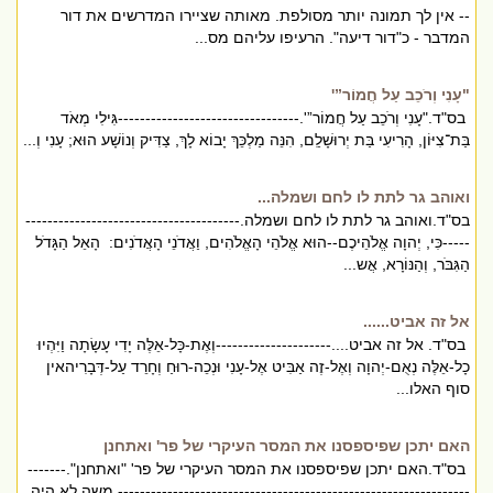
-- אין לך תמונה יותר מסולפת. מאותה שציירו המדרשים את דור
המדבר - כ"דור דיעה". הרעיפו עליהם מס...
"עָנִי וְרֹכֵב עַל חֲמוֹר”'
בס"ד."עָנִי וְרֹכֵב עַל חֲמוֹר”'.---------------------------------גִּילִי מְאֹד
בַּת־צִיּוֹן, הָרִיעִי בַּת יְרוּשָׁלִַם, הִנֵּה מַלְכֵּךְ יָבוֹא לָךְ, צַדִּיק וְנוֹשָׁע הוּא; עָנִי וְ...
ואוהב גר לתת לו לחם ושמלה...
בס"ד.ואוהב גר לתת לו לחם ושמלה.---------------------------------------
-----כִּי, יְהוָה אֱלֹהֵיכֶם--הוּא אֱלֹהֵי הָאֱלֹהִים, וַאֲדֹנֵי הָאֲדֹנִים: הָאֵל הַגָּדֹל
הַגִּבֹּר, וְהַנּוֹרָא, אֲש...
אל זה אביט......
בס"ד. אל זה אביט....---------------------וְאֶת-כָּל-אֵלֶּה יָדִי עָשָׂתָה וַיִּהְיוּ
כָל-אֵלֶּה נְאֻם-יְהוָה וְאֶל-זֶה אַבִּיט אֶל-עָנִי וּנְכֵה-רוּחַ וְחָרֵד עַל-דְּבָרִיהאין
סוף האלו...
האם יתכן שפיספסנו את המסר העיקרי של פר' ואתחנן
בס"ד.האם יתכן שפיספסנו את המסר העיקרי של פר' "ואתחנן".-------
---------------------------------------------------------------- משה לא היה