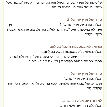
על סיפה של הארץ ובטרם הסתלקותו מקיים גם הוא כעין "מעמד סיני"
משלו. מעמד משלים. והפעם לרומם ...
סודה של ארץ ישראל -2
בס"ד. סודה של ארץ ישראל -2.---------------------------------------אֶרֶץ,
אֲשֶׁר לֹא בְמִסְכֵּנֻת תֹּאכַל־בָּהּ לֶחֶם--לֹא־תֶחְסַר כֹּל, בָּהּ; אֶרֶץ אֲשֶׁר אֲבָנֶיהָ
בַרְזֶל, וּמֵהֲרָר...
הציווי : לא במסכנות תאכל בה לחם...
בס"ד.הציווי : לא במסכנות תאכל בה לחם...------------------------------
---------------------פעם סיפר הזקן : כי בשנות העליה הגדולה [שנות
החמישים של המאה הקודמת ] זיכו את רוב העולים ב...
סודה של ארץ ישראל
בס"ד.סודה של ארץ ישראל ...---------------------------------------
וְשָׁמַרְתָּ, אֶת־מִצְוֺת יְהוָה אֱלֹהֶיךָ, לָלֶכֶת בִּדְרָכָיו, וּלְיִרְאָה אֹתוֹ. ז כִּי יְהוָה
אֱלֹהֶיךָ, מְבִ...
לא דור דעה אלא דור עדה...
בס"ד.לא דור דיעה אלא דור עדה...----------------------------------------