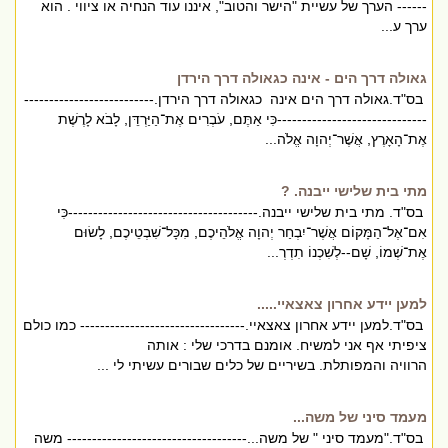
------ הערך של עשיית "הישר והטוב", איננו עוד הנחיה או ציווי . הוא
ערך ע...
גאולה דרך הים - אינה כגאולה דרך הירדן
בס"ד.גאולה דרך הים אינה כגאולה דרך הירדן.--------------------------
------------------------------כִּי אַתֶּם, עֹבְרִים אֶת־הַיַּרְדֵּן, לָבֹא לָרֶשֶׁת
אֶת־הָאָרֶץ, אֲשֶׁר־יְהוָה אֱלֹה...
מתי בית שלישי ייבנה. ?
בס"ד. מתי בית שלישי ייבנה.--------------------------------------כִּי
אִם־אֶל־הַמָּקוֹם אֲשֶׁר־יִבְחַר יְהוָה אֱלֹהֵיכֶם, מִכָּל־שִׁבְטֵיכֶם, לָשׂוּם
אֶת־שְׁמוֹ, שָׁם--לְשִׁכְנוֹ תִדְרְ...
למען יידע אחרון צאצאיי.....
בס"ד.למען יידע אחרון צאצאיי.--------------------------------- כמו כולם
ציפיתי אף אני למשיח. אומנם בדרכי שלי : אותה
הרוויה והמפותלת. בשיריים של כלים שבורים עשיתי לי ...
מעמד סיני של משה...
בס"ד."מעמד סיני " של משה...------------------------------------ משה