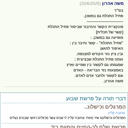
משה אהרון
(22/6/2025)
בס"ד
פתיל התכלת גם במשכן.
--------------------------------
פונקציית הקשר והחיבור שביסוד פתיל התכלת
[קשר של תכלית]
מופיעה גם במשכן. :
"פתיל התכלת" - קשר וחיבר בין :
האיפוד לחושן
ובין ציץ נזר הקודש למצנפת.
ועתה פתיל התכלת שבציצית :
שמגמתו גם לקשור בין שמיים וארץ
באמצעות נזר הבריאה - האדם
וגם לקשור ולחבר אדם לאדם.
משה אהרון.
ברי תורה על פרשת שבוע
מְּרַגְּלִים וְכִישְׁלוֹנ..
הובה קליין
מְּרַגְּלִים וְכִישְׁלוֹנָם שיר מֵאֵת: אֲהוּבָה קליין © שְׁנֵים עָשָׂר מְרַגְּלִים רָאשֵׁי שְׁבָטִים נַעֲלִים
רשת שלח לך-החיים והמוות ביד..