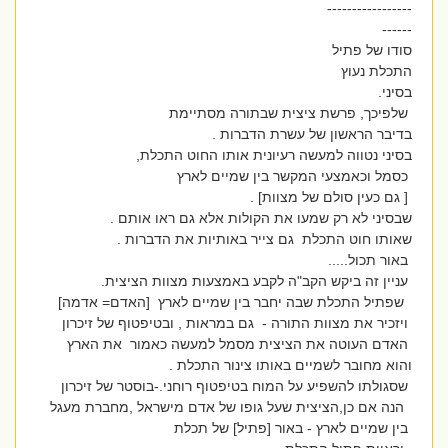
-----------------
------
סודו של פתיל
התכלת נעוץ
בסיני.
שלפיכך, פרשת ציצית שבתורה מסתיימת
בדיבר הראשון של עשרת הדברות .
בסיני נטווה למעשה רעיונית אותו החוט התכלת,
כסמל וכאמצעי המקשר בין שמיים לארץ
[ גם כעין סולם של מצוות] .
שבסיני לא רק שמעו את הקולות אלא גם ראו אותם .
שאותו חוט התכלת גם צייר באותיות את הדברות .
באור תכול.....
עניין זה ביקש הקב"ה לקבע באמצעות מצוות הציצית.
שפתיל התכלת שבה יחבר בין שמיים לארץ [האדם= אדמה]
ויזכיר את מצוות התורה - גם במראות , ובטיפטוף של זיכרון
האדם העוטה את הציצית מסמל למעשה כאמור את הארץ
והוא מחובר לשמיים באותו צינור התכלת .
שסגולתו להשפיע על המוח בטיפטוף רוחני.-בוסטר של זיכרון
הנה אם כן,הציצית שעל גופו של אדם מישראל ,מחברת מעגל
בין שמיים לארץ - באור [פתיל] של תכלת