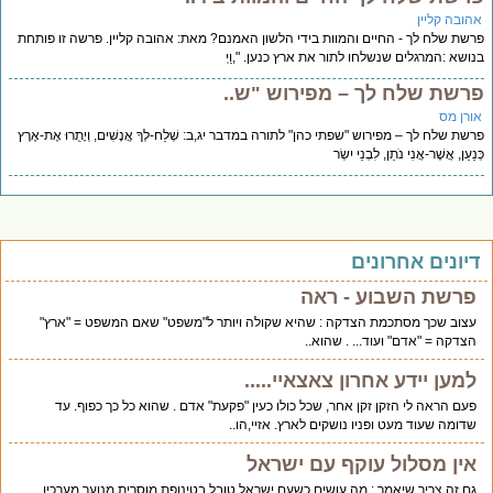
הובה קליין
שת שלח לך - החיים והמוות בידי הלשון האמנם? מאת: אהובה קליין. פרשה זו פותחת
ושא :המרגלים שנשלחו לתור את ארץ כנען. ",וַיְ
רשת שלח לך – מפירוש "ש..
ורן מס
שת שלח לך – מפירוש "שפתי כהן" לתורה במדבר יג,ב: שְׁלַח-לְךָ אֲנָשִׁים, וְיָתֻרוּ אֶת-אֶרֶץ
נַעַן, אֲשֶׁר-אֲנִי נֹתֵן, לִבְנֵי יִשְׂר
יונים אחרונים
פרשת השבוע - ראה
עצוב שכך מסתכמת הצדקה : שהיא שקולה ויותר ל"משפט" שאם המשפט = "ארץ"
הצדקה = "אדם" ועוד... . שהוא..
למען יידע אחרון צאצאיי.....
פעם הראה לי הזקן זקן אחר, שכל כולו כעין "פקעת" אדם . שהוא כל כך כפוף. עד
שדומה שעוד מעט ופניו נושקים לארץ. אזיי,הו..
אין מסלול עוקף עם ישראל
גם זה צריך שיאמר : מה עושים כשעם ישראל טובל בטינופת מוסרית מנוער מערכיו.