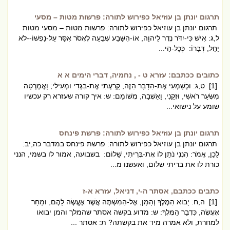
תרגום יונתן בן עוזיאל כפירוש לתורה: פרשות מטות – מסעי
תרגום יונתן בן עוזיאל כפירוש לתורה: פרשות מטות – מסעי מטות
ל,ג: אִישׁ כִּי-יִדֹּר נֶדֶר לַיהוָה, אוֹ-הִשָּׁבַע שְׁבֻעָה לֶאְסֹר אִסָּר עַל-נַפְשׁוֹ--לֹא
יַחֵל, דְּבָרוֹ: כְּכָל-הַיּ...
כתובים ככתבם: עזרא ט - , נחמיה, דברי הימים א א
[1] ט,ג: וּכְשָׁמְעִי אֶת-הַדָּבָר הַזֶּה, קָרַעְתִּי אֶת-בִּגְדִי וּמְעִילִי; וָאֶמְרְטָה
מִשְּׂעַר רֹאשִׁי, וּזְקָנִי, וָאֵשְׁבָה, מְשׁוֹמֵם: ש: איך קורה שעזרא רק עכשיו
שומע על נישואי...
תרגום יונתן בן עוזיאל כפירוש לתורה: פרשת פינחס
תרגום יונתן בן עוזיאל כפירוש לתורה: פרשת פינחס במדבר כה,יב:
לָכֵן, אֱמֹר: הִנְנִי נֹתֵן לוֹ אֶת-בְּרִיתִי, שָׁלוֹם: בשבועה, אמור לו בשמי, הנני
כורת לו את בריתי שלום, ואעשנו מ...
כתבים ככתבם, אסתר ה-י, דניאל, עזרא א-ז
[1] ה,ח: יָבוֹא הַמֶּלֶךְ וְהָמָן, אֶל-הַמִּשְׁתֶּה אֲשֶׁר אֶעֱשֶׂה לָהֶם, וּמָחָר
אֶעֱשֶׂה, כִּדְבַר הַמֶּלֶךְ: ש: מדוע בקשה אסתר שהמלך והמן יבואו
למחרת, ולא אמרה מיד את בקשתה? ת: אסתר ...