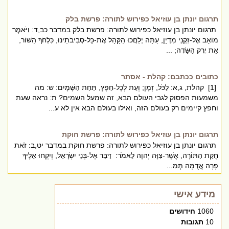
תרגום יונתן בן עוזיאל כפירוש לתורה: פרשת בלק
תרגום יונתן בן עוזיאל כפירוש לתורה: פרשת בלק במדבר כב,ד: וַיֹּאמֶר
מוֹאָב אֶל-זִקְנֵי מִדְיָן, עַתָּה יְלַחֲכוּ הַקָּהָל אֶת-כָּל-סְבִיבֹתֵינוּ, כִּלְחֹךְ הַשּׁוֹר,
אֵת יֶרֶק הַשָּׂדֶה; ...
כתובים ככתבם: קהלת - אסתר
[1] קהלת, ג,א: לַכֹּל, זְמָן; וְעֵת לְכָל-חֵפֶץ, תַּחַת הַשָּׁמָיִם: ש: מה
משמעות הפסוק לגבי העולם הבא, זה שמעל השמים? ת: נראה שעת
וחפץ קיימים רק בעולם הזה, ואילו בעולם הבא אין לא ע...
תרגום יונתן בן עוזיאל כפירוש לתורה: פרשת חוקת
תרגום יונתן בן עוזיאל כפירוש לתורה: פרשת חוקת במדבר יט,ב: זֹאת
חֻקַּת הַתּוֹרָה, אֲשֶׁר-צִוָּה יְהוָה לֵאמֹר: דַּבֵּר אֶל-בְּנֵי יִשְׂרָאֵל, וְיִקְחוּ אֵלֶיךָ
פָרָה אֲדֻמָּה תְּמִ...
מידע אישי
1060
חידושים
10
תגובות