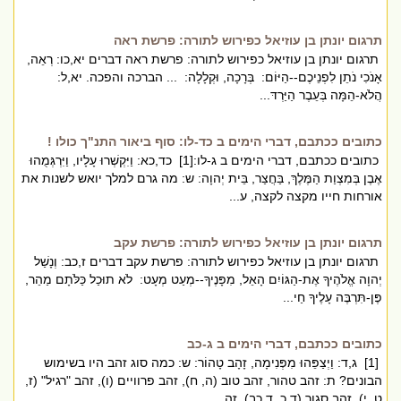
תרגום יונתן בן עוזיאל כפירוש לתורה: פרשת ראה
תרגום יונתן בן עוזיאל כפירוש לתורה: פרשת ראה דברים יא,כו: רְאֵה,
אָנֹכִי נֹתֵן לִפְנֵיכֶם--הַיּוֹם: בְּרָכָה, וּקְלָלָה: ... הברכה והפכה. יא,ל:
הֲלֹא-הֵמָּה בְּעֵבֶר הַיַּרְדּ...
כתובים ככתבם, דברי הימים ב כד-לו: סוף ביאור התנ"ך כולו !
כתובים ככתבם, דברי הימים ב ג-לו:[1] כד,כא: וַיִּקְשְׁרוּ עָלָיו, וַיִּרְגְּמֻהוּ
אֶבֶן בְּמִצְוַת הַמֶּלֶךְ, בַּחֲצַר, בֵּית יְהוָה: ש: מה גרם למלך יואש לשנות את
אורחות חייו מקצה לקצה, ע...
תרגום יונתן בן עוזיאל כפירוש לתורה: פרשת עקב
תרגום יונתן בן עוזיאל כפירוש לתורה: פרשת עקב דברים ז,כב: וְנָשַׁל
יְהוָה אֱלֹהֶיךָ אֶת-הַגּוֹיִם הָאֵל, מִפָּנֶיךָ--מְעַט מְעָט: לֹא תוּכַל כַּלֹּתָם מַהֵר,
פֶּן-תִּרְבֶּה עָלֶיךָ חַי...
כתובים ככתבם, דברי הימים ב ג-כב
[1] ג,ד: וַיְצַפֵּהוּ מִפְּנִימָה, זָהָב טָהוֹר: ש: כמה סוג זהב היו בשימוש
הבונים? ת: זהב טהור, זהב טוב (ה, ח), זהב פרוויים (ו), זהב "רגיל" (ז,
ט, י), זהב סגור (ד,כ, ד,כב), זה...