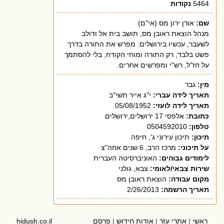
5464
נקודות
שם:
אורן ירון מס (אי"ם)
מנהל הוצאת ראובן מס, תושב בית אל ודולב
לשעבר, עכשיו בירושלים. מפרש את התורה בדרך
פשט בלבד, רק התורה ומוחי הקודח, בלי להסתמך
על חז"ל, רש"י ומפרשים אחרים.
מין:
גבר
תאריך לידה עברי:
י"ג אייר תשי"ב
תאריך לידה לועזי:
05/08/1952
כתובת:
אלפסי 17 ירושלים,ירושלים
טלפון:
0504592010
תיכון:
תיכון עירוני ג', חיפה
על תיכוני:
מרכז הרב, 6 שנים אחה"צ
לימודים גבוהים:
האוניברסיטה העברית
שירות צבאי/לאומי:
צבא, גולני
מקום עבודה:
הוצאת ראובן מס
תאריך הרשמה:
2/26/2013
ראשי
|
אתרי עזר
|
אודות חידוש
|
פרסם
hidush.co.il