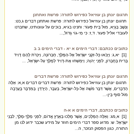
תרגום יונתן בן עוזיאל כפירוש לתורה: פרשת ואתחנן
תרגום יונתן בן עוזיאל כפירוש לתורה: פרשת ואתחנן דברים ג,כט:
וַנֵּשֶׁב בַּגָּיְא, מוּל בֵּית פְּעוֹר: וחנינו בגיא, בוכים על עוונותינו, שחברנו
לעובדי אליל פעור. ד,ז: כִּי מִי-גוֹי גָּדוֹל,...
כתובים ככתבם: דברי הימים א יא - דברי הימים ב ב
[1] יא,ג: וַיָּבֹאוּ כָּל-זִקְנֵי יִשְׂרָאֵל אֶל-הַמֶּלֶךְ, חֶבְרוֹנָה, וַיִּכְרֹת לָהֶם דָּוִיד
בְּרִית בְּחֶבְרוֹן, לִפְנֵי יְהוָה; וַיִּמְשְׁחוּ אֶת-דָּוִיד לְמֶלֶךְ עַל-יִשְׂרָאֵל, ...
תרגום יונתן בן עוזיאל כפירוש לתורה: פרשת דברים
תרגום יונתן בן עוזיאל כפירוש לתורה: פרשת דברים דברים א,א: אֵלֶּה
הַדְּבָרִים, אֲשֶׁר דִּבֶּר מֹשֶׁה אֶל-כָּל-יִשְׂרָאֵל, בְּעֵבֶר, הַיַּרְדֵּן: בַּמִּדְבָּר בָּעֲרָבָה
מוֹל סוּף בֵּין-...
כתובים ככתבם, דברי הימים א א-ה
[1] א,מג: וְאֵלֶּה הַמְּלָכִים, אֲשֶׁר מָלְכוּ בְּאֶרֶץ אֱדוֹם, לִפְנֵי מְלָךְ-מֶלֶךְ, לִבְנֵי
יִשְׂרָאֵל: ש: מדוע ספר דברי הימים חוזר על מידע שכבר ידוע לנו מן
התורה, כגון הפסוק הנזכר, ה...