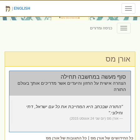
|
ENGLISH
Toggle
navigation
כניסה ומדורים
Toggle
navigation
אורן מס
סוף מעשה במחשבה תחילה
הצהרה אישית על החזון והיעדים אשר מדריכים אותך בעולם
התורה
"התורה שבכתב היא המחייבת את כל עם ישראל, דתי
וחילוני."
אורן מס (‏יום שני ‏24 ‏אוגוסט ‏2015)
|
כל החידושים של אורן מס
כל התגובות של אורן מס