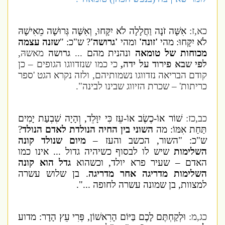
כא,ז:
אִשָּׁה זֹנָה וַחֲלָלָה לֹא יִקָּחוּ, וְאִשָּׁה גְּרוּשָׁה מֵאִישָׁהּ
לֹא יִקָּחוּ: מהי
'זונה'
ומהי
'גרושה'
? ש"כ: "
שזנה עצמה
מכוחות של טומאה
ונהנית מהם
...
גרושה
מאשהּ,
לפי שבא פירוד על ידה,
כי כמו שנזדווגו הגופים – כן
קודם הבריאה נזדווגו נשמותיהם, ולזה נקרא הגט 'ספר
כריתות' – שכרת הזיווג שבינו לבינה".
כב,כז:
שׁוֹר אוֹ-כֶשֶׂב אוֹ-עֵז כִּי יִוָּלֵד, וְהָיָה שִׁבְעַת יָמִים
תַּחַת אִמּוֹ: מה
השוני בין החיה הנולדת לאדם הנולד
?
ש"כ: "השור, הכשב והעז –
מיום שנולד קונה
השלימות
שיש לו לבסוף כשיהיה גדול ... אינו כמו
האדם – שעיר פרא יולד, וכשהוא
גדל הוא קונה
השלימות מדריגה אחר מדריגה
. בן שלוש עשרה
למצוות, בן שמונה עשרה לחופה ...".
כג,מ:
וּלְקַחְתֶּם לָכֶם בַּיּוֹם הָרִאשׁוֹן, פְּרִי עֵץ הָדָר: מדוע