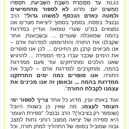
כג,טז:
עַד מִמָּחֳרַת הַשַּׁבָּת הַשְּׁבִיעִת, תִּסְפְּרוּ
חֲמִשִּׁים יוֹם:
מדוע
לא לספור מהחמישים
ולמטה כאדם הנכסף למשהו גדול
? הרב
נבנצל: בפסח, בסמוך בסמוך ליציאת מצרים אנו
נמצאים במ"ט שערי טומאה ועדיין במדרגת
בהמה שמאכלה שעורים ... ובשבועות, אחר
שקבלנו את התורה והתרוממנו למדרגת אדם –
אנו מביאים קרבן מן החיטים ... לכן אנו סופרים
את הימים שכבר עברו בימי הספירה ... להרגיש
שאנו הולכים ומתרחקים עוד פעם ממדרגת
בהמה, ומתקרבים למדרגת אדם – לקבל את
התורה.
אנו סופרים כמה ימים התרחקנו
ממדרגת בהמה ... ובאופן זה אנו מכינים את
עצמנו לקבלת התורה
".
ועוד באותו ענין, מדוע כל אחד
צריך לספור ימי
העומר לעצמו
, מה שאין כן בשנות היובל
(שנספר רק בציבור)? הרב נבנצל: "ספירת העומר
היא ספירה של יציאה ממצב רוחני נחות למצב
גבוה שמוביל בסופו של התהליך למתן תורה, וכל