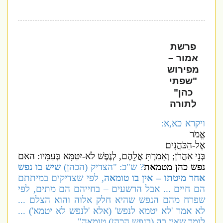
פרשת
אמור –
מפירוש
"שפתי
כהן"
לתורה
ויקרא כא,א:
אֱמֹר
אֶל-הַכֹּהֲנִים
בְּנֵי אַהֲרֹן; וְאָמַרְתָּ אֲלֵהֶם, לְנֶפֶשׁ לֹא-יִטַּמָּא בְּעַמָּיו: האם
נפש כהן מטמאת
? ש"כ: "הצדיק (הכהן)
שיש בו נפש
אחר מיטתו – אין בו טומאה
, לפי שצדיקים במיתתם
הם חיים ... אבל הרשעים – בחייהם הם מתים, לפי
שפרח מהם הנפש שהיא חלק אלוה והוא הצלם ...
לא אמר 'לא יטמא לנפש' (אלא 'לנפש לא יטמא') ...
לומר שאין בה (בנפש הכהן) טומאה".