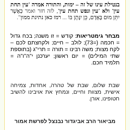
בנטילת עינו של זה – ימות, והתורה אמרה 'עין תחת
עין' ולא 'עין ונפש תחת עין'
, לזה חזר ואמר
כַּאֲשֶׁר
יִתֵּן מוּם בָּאָדָם, כֵּן יִנָּתֶן בּוֹ
...
רמז כאן נתינת ממון
".
מבחר גימטריאות
: קודש = זו משנה; בכח גדול
= חכמה (=73); לולב – חיים; ולקחצתם לכם –
לקח מצות; משה רבינו = תורה = תרי"ג (בתוספת
שתי המילים) = יום ראשון; יערכנן י"ה"ו"ה =
תלמיד חכם.
שבת שלום, שבת של טהרה, אחדות, צמיחה
אישית, מצוות וחיים, ונמחץ את אויבינו להשיב
חטופינו, אורן.
מביאור הרב אביגדור נבנצל לפרשת אמור