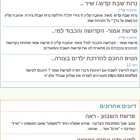
רוֹת שַׁבָּת קֹדֶשׁ./ שיר ..
הובה קליין
רוֹת שַׁבָּת קֹדֶשׁ. מֵאֵת: אֲהוּבָה קְלַייְן © ציורי תנ"ך/ הדלקת נרות שבת/ ציירה: אהובה קליין
רשת אמור- הקדושה והכבוד למי..
הובה קליין
שת אמור - הקדושה והכבוד למי? מאת: אהובה קליין © פרשת אמור פותחת בקדושת
והנים ובכבודם וכן מתארת לנו את קדושת השבת והמועדים:
טיפ החכם להדרכת ילדים בצורה..
י 12
צה להיערך לשבת עם רעיונות ודברי תורה לפרשת אמור ? היכנסו לקישור
https://did.li/ מעוניינים לשדרג את שולחן שבת? עלון 'ח
יונים אחרונים
פרשת השבוע - ראה
עצוב שכך מסתכמת הצדקה : שהיא שקולה ויותר ל"משפט" שאם המשפט = "ארץ"
הצדקה = "אדם" ועוד... . שהוא..
למען יידע אחרון צאצאיי.....