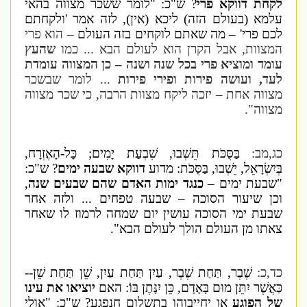
לקחת דווקא פרי
? ש"כ: "לומר ששכר מצווה בהאי
עלמא (בעולם הזה) ליכא (אין), לזה אמר 'ולקחתם
לכם פרי' – מה שאתם לוקחים בזה העולם
– הוא פרי
המצוות, אבל הקרן הוא לעולם הבא ... כמו
שהעץ
עומד ומוציא פרי בכל שנה ושנה – כן המצווה עומדת
לעד, ועושה פירות ופירי פירות
... לומר שבשכר
מצווה אחת – יזכה ליקח מצוות הרבה, כי שכר מצווה
מצווה".
כג,מב:
בַּסֻּכֹּת תֵּשְׁבוּ, שִׁבְעַת יָמִים; כָּל-הָאֶזְרָח,
בְּיִשְׂרָאֵל, יֵשְׁבוּ, בַּסֻּכֹּת: מדוע
דווקא שבעה ימים
? ש"כ:
"שבעת ימים –
כנגד ימות האדם שהם שבעים שנה
,
וכן שיעור הסוכה – שבעה טפחים ... ולזה אחר
שבעת ימי הסוכה עושין יום שמחה לרמוז לו שאחר
צאתו מן העולם הולך לעולם הבא".
כד,כ:
שֶׁבֶר, תַּחַת שֶׁבֶר, עַיִן תַּחַת עַיִן, שֵׁן תַּחַת שֵׁן--
כַּאֲשֶׁר יִתֵּן מוּם בָּאָדָם, כֵּן יִנָּתֶן בּוֹ: האם
יוציאו את עינו
של הפוגע
או יחייבוהו בתשלום חנפגע? ש"כ: "אולי