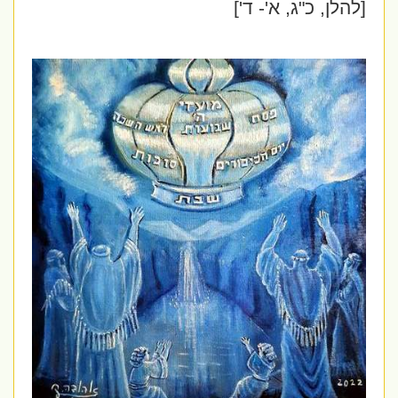
[להלן, כ"ג, א'- ד']