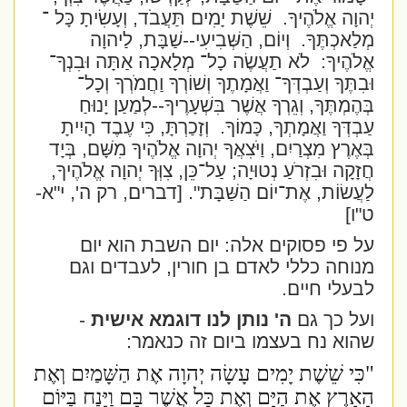
יְהוָה אֱלֹהֶיךָ.
שֵׁשֶׁת יָמִים תַּעֲבֹד, וְעָשִׂיתָ כָּל ־
מְלַאכְתֶּךָ.
וְיוֹם, הַשְּׁבִיעִי--שַׁבָּת, לַיהוָה
אֱלֹהֶיךָ:
לֹא תַעֲשֶׂה כָל־ מְלָאכָה אַתָּה וּבִנְךָ־
וּבִתֶּךָ וְעַבְדְּךָ־ וַאֲמָתֶךָ וְשׁוֹרְךָ וַחֲמֹרְךָ וְכָל־
בְּהֶמְתֶּךָ, וְגֵרְךָ אֲשֶׁר בִּשְׁעָרֶיךָ--לְמַעַן יָנוּחַ
עַבְדְּךָ וַאֲמָתְךָ, כָּמוֹךָ.
וְזָכַרְתָּ, כִּי עֶבֶד הָיִיתָ
בְּאֶרֶץ מִצְרַיִם, וַיֹּצִאֲךָ יְהוָה אֱלֹהֶיךָ מִשָּׁם, בְּיָד
חֲזָקָה וּבִזְרֹעַ נְטוּיָה; עַל־כֵּן, צִוְּךָ יְהוָה אֱלֹהֶיךָ,
לַעֲשׂוֹת, אֶת־יוֹם הַשַּׁבָּת".
[דברים, רק ה', י"א-
ט"ו]
על פי פסוקים אלה: יום השבת הוא יום
מנוחה כללי לאדם בן חורין, לעבדים וגם
לבעלי חיים.
ועל כך גם
ה' נותן לנו דוגמא אישית
-
שהוא נח בעצמו ביום זה כנאמר:
"כִּי שֵׁשֶׁת יָמִים עָשָׂה יְהוָה אֶת הַשָּׁמַיִם וְאֶת
הָאָרֶץ אֶת הַיָּם וְאֶת כָּל אֲשֶׁר בָּם וַיָּנַח בַּיּוֹם