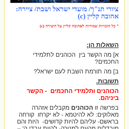
ציורי תנ"ך/ מועדי ישראל ושבת/ ציירה:
אהובה קליין (c)
*
כל הזכויות שמורות לאהובה קליין על היצירה (c)
השאלות הן:
א] מה הקשר בין
הכוהנים לתלמידי
החכמים?
ב] מה תורמת השבת לעם ישראל?
תשובות.
הכוהנים ותלמידי החכמים
- הקשר
ביניהם.
בפרשה זו
הכוהנים
מקבלים אזהרה
מאלוקים: לא להיטמא - לא יקרחו
קורחה
בראשם- עליהם להיות קדושים-
היות והם
מובדלים מהעם למטרה- להיות עבדי ה' –