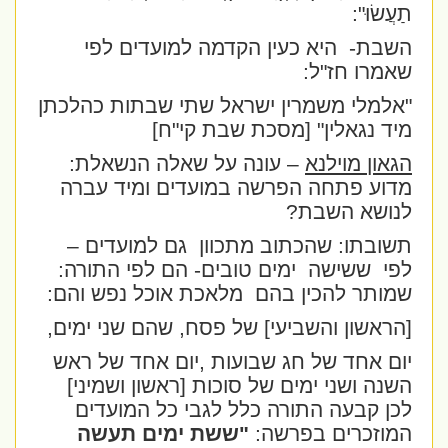
תַעֲשׂוּ":
השבת-
היא כעין הקדמה למועדים לפי
שאמרו חז"ל:
"אלמלי משמרין ישראל שתי שבתות כהלכתן
מיד נגאלין" [מסכת שבת קי"ח]
הגאון מוילנא
– עונה על שאלה הנשאלת:
מדוע פתחה הפרשה במועדים ומיד עברה
לנושא השבת?
תשובתו: שהכתוב מתכוון
גם למועדים –
לפי
ששישה
ימים טובים- הם לפי התורה:
שמותר להכין בהם
מלאכת אוכל נפש והם:
[הראשון והשביעי] של פסח, שהם שני ימים,
יום אחד של חג שבועות ,יום אחד של ראש
השנה ושני ימים של סוכות [ראשון ושמיני]
לכן קבעה התורה כלל לגבי כל המועדים
המוזכרים בפרשה:
"ששת ימים תעשה