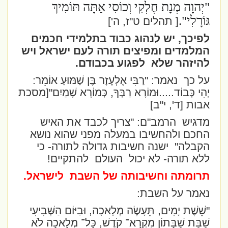
"יְהוָה מְנָת חֶלְקִי וְכוֹסִי אַתָּה תּוֹמִיךְ
גּוֹרָלִי
."
[ תהלים ט"ז, ה']
לפיכך, יש לנהוג כבוד בתלמידי חכמים
המלמדים ומפיצים תורה לעם ישראל ויש
להיזהר שלא
לפגוע בכבודם.
על כך
נאמר:
"רַבִּי אֶלְעָזָר בֶּן שַׁמּוּעַ אוֹמֵר:
יְהִי כְּבוֹד
.....
וּמוֹרָא רַבְּךָ, כְּמוֹרָא שָׁמַיִם"
[מסכת
אבות [ד', י"ב]
מדגיש
הרמב"ם: "צריך לכבד את האיש
החכם ולהחשיבו במעלה מפני שהוא נושא
הקבלה"
ישנה חשיבות גדולה לתורה- כי
ללא תורה- לא יכול
העולם
להתקיים!
תרומתה וחשיבותה של השבת
לישראל.
נאמר על השבת:
"שֵׁשֶׁת יָמִים, תֵּעָשֶׂה מְלָאכָה, וּבַיּוֹם הַשְּׁבִיעִי
שַׁבַּת שַׁבָּתוֹן מִקְרָא־ קֹדֶשׁ, כָּל־ מְלָאכָה לֹא