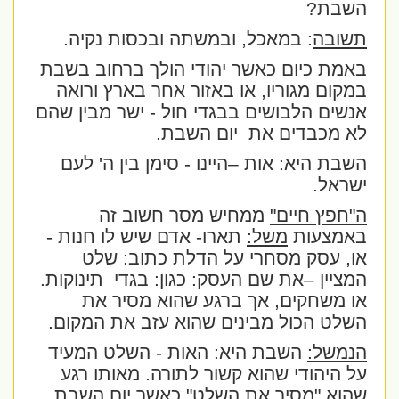
השבת?
תשובה
: במאכל, ובמשתה ובכסות נקיה.
באמת כיום כאשר יהודי הולך ברחוב בשבת
במקום מגוריו, או באזור אחר בארץ ורואה
אנשים הלבושים בבגדי חול - ישר מבין שהם
לא מכבדים את
יום השבת.
השבת היא: אות –היינו - סימן בין ה' לעם
ישראל.
ה"חפץ חיים"
ממחיש מסר חשוב זה
באמצעות
משל:
תארו- אדם שיש לו חנות -
או, עסק מסחרי על הדלת כתוב: שלט
המציין –את שם העסק: כגון: בגדי
תינוקות.
או משחקים, אך ברגע שהוא מסיר את
השלט הכול מבינים שהוא עזב את המקום.
הנמשל:
השבת היא: האות - השלט המעיד
על היהודי שהוא קשור לתורה. מאותו רגע
שהוא "מסיר את השלט" כאשר יום השבת