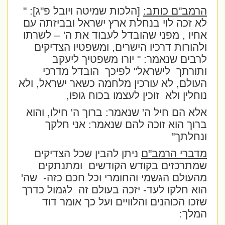
הרמב"ם כותב:
[הלכות שמיטה ויובל פ"ג]: "
לא זכה לוי בנחלת ארץ ישראל ובביזתה עם
אחיו , מפני שהובדל לעבוד את ה' – לשרתו
ולהורות דרכיו הישרים, ומשפטיו הצדיקים
לרבים שנאמר: " יורו משפטיך ליעקב
ותורתך
לישראל" לפיכך
הובדל מדרכי
העולם, לא עורכין מלחמה כשאר ישראל, ולא
נוחלין ולא
זוכין לעצמו בכוח גופו,
אלא הם חיל ה' שנאמר: ברוך ה' חילו, והוא
ברוך הוא זוכה להם שנאמר: אני חלקך
ונחלתך"
מדברי הרמב"ם
ניתן להבין שכל הצדיקים
שמתרכזים בקודש הקודשים
ומתנתקים
מהעולם הגשמי והחומרי וכל חכם כזה-
שה'
הוא חלקו לעד- יזכה בעולם זה
לגמול כדרך
שזכו הכוהנים והלוויים ועל כך אומר דוד
המלך: