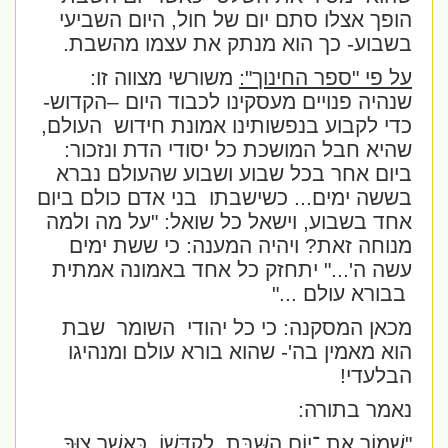
הופך אצלו סתם יום של חול, היום השביעי
בשבוע- כך הוא מנתק את עצמו מהשבת.
על פי "ספר החינוך":
משורשי מצווה זו:
שנהיה פנויים מעסקינו לכבוד היום –הקדוש-
כדי לקבוע בנפשותינו אמונת חידוש
העולם,
שהיא חבל המושכת כל יסודי הדת ונזכור:
ביום אחר בכל שבוע ושבוע שהעולם נברא
בששה ימים... כשישבתו
בני אדם כולם ביום
אחד בשבוע, וישאל כל שואל: "על מה ולמה
מנוחה זאת? ויהיה המענה: כי ששת ימים
עשה ה'..." יתחזק כל אחד באמונה אמתית
בבורא עולם ..."
מכאן המסקנה: כי כל יהודי
השומר
שבת
הוא מאמין בה'- שהוא בורא עולם ומנהיגו
הבלעדי!
נאמר בתורה:
"שָׁמוֹר אֶת ־יוֹם הַשַּׁבָּת, לְקַדְּשׁוֹ, כַּאֲשֶׁר צִוְּךָ,