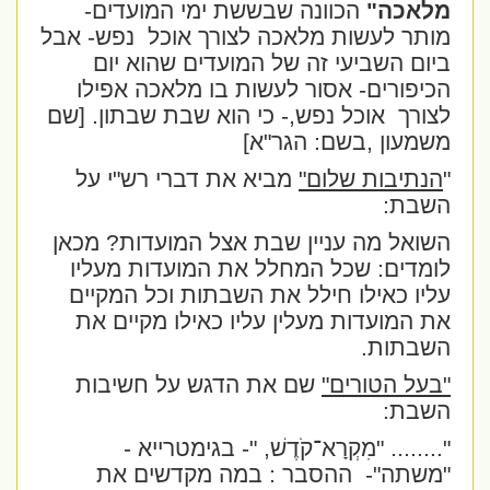
מלאכה"
הכוונה שבששת ימי המועדים-
מותר לעשות מלאכה לצורך אוכל
נפש- אבל
ביום השביעי זה של המועדים שהוא יום
הכיפורים- אסור לעשות בו מלאכה אפילו
לצורך
אוכל נפש,- כי הוא שבת שבתון. [שם
משמעון ,בשם: הגר"א]
"
הנתיבות שלום"
מביא את דברי רש"י על
השבת:
השואל מה עניין שבת אצל המועדות? מכאן
לומדים: שכל המחלל את המועדות מעליו
עליו כאילו חילל את השבתות וכל המקיים
את המועדות מעלין עליו כאילו מקיים את
השבתות.
"בעל הטורים"
שם את הדגש על חשיבות
השבת:
"........ "מִקְרָא־קֹדֶשׁ, "
- בגימטרייא -
"משתה"-
ההסבר : במה מקדשים את