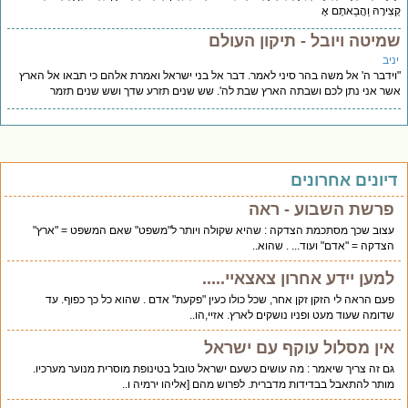
צִירָהּ וַהֲבֵאתֶם אֶ
מיטה ויובל - תיקון העולם
יב
ידבר ה' אל משה בהר סיני לאמר. דבר אל בני ישראל ואמרת אלהם כי תבאו אל הארץ
ר אני נתן לכם ושבתה הארץ שבת לה'. שש שנים תזרע שדך ושש שנים תזמר
יונים אחרונים
פרשת השבוע - ראה
עצוב שכך מסתכמת הצדקה : שהיא שקולה ויותר ל"משפט" שאם המשפט = "ארץ"
הצדקה = "אדם" ועוד... . שהוא..
למען יידע אחרון צאצאיי.....
פעם הראה לי הזקן זקן אחר, שכל כולו כעין "פקעת" אדם . שהוא כל כך כפוף. עד
שדומה שעוד מעט ופניו נושקים לארץ. אזיי,הו..
אין מסלול עוקף עם ישראל
גם זה צריך שיאמר : מה עושים כשעם ישראל טובל בטינופת מוסרית מנוער מערכיו.
מותר להתאבל בבדידות מדברית. לפרוש מהם [אליהו ירמיה ו..