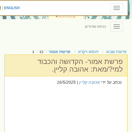
|
ENGLISH
Toggle
navigation
כניסה ומדורים
Toggle
navigation
פרשת שבוע
חומש ויקרא
פרשת אמור
כג
ג
פרשת אמור- הקדושה והכבוד
למי?/מאת: אהובה קליין.
נכתב על ידי
אהובה קליין
| 16/5/2025