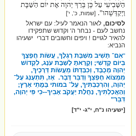
הַשְּׁבִיעִי עַל כֵּן בֵּרַךְ יְהוָה אֶת יוֹם הַשַּׁבָּת
וַיְקַדְּשֵׁהו"
.
[שמות, כ', י']
לסיכום,
לאור הנאמר לעיל: עם ישראל
נחשב לעם - נבחר ה' וקדוש שתפקידו
להאיר לגויים ! ויפים וחשובים דברי
ישעיהו
הנביא:
"
אִם־ תָּשִׁיב מִשַּׁבָּת רַגְלֶךָ, עֲשׂוֹת חֲפָצֶךָ
בְּיוֹם קָדְשִׁי; וְקָרָאתָ לַשַּׁבָּת עֹנֶג, לִקְדוֹשׁ
יְהוָה מְכֻבָּד, וְכִבַּדְתּוֹ מֵעֲשׂוֹת דְּרָכֶיךָ,
מִמְּצוֹא חֶפְצְךָ וְדַבֵּר דָּבָר.
אָז, תִּתְעַנַּג עַל־
יְהוָה, וְהִרְכַּבְתִּיךָ, עַל־ במותי בָּמֳתֵי אָרֶץ;
וְהַאֲכַלְתִּיךָ, נַחֲלַת יַעֲקֹב אָבִיךָ--כִּי פִּי יְהוָה,
דִּבֵּר
"
[ישעיהו נ"ח, י"ג- י"ד]