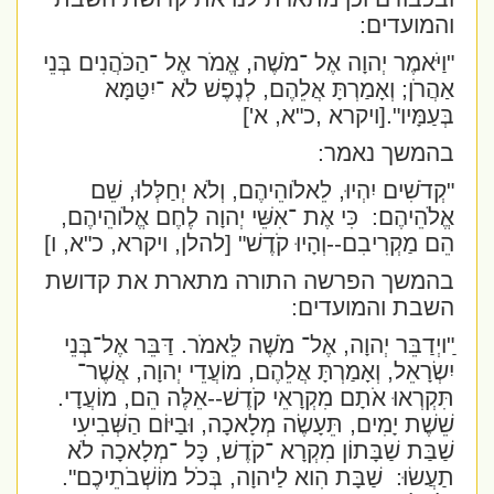
והמועדים:
"וַיֹּאמֶר יְהוָה אֶל ־מֹשֶׁה, אֱמֹר אֶל ־הַכֹּהֲנִים בְּנֵי
אַהֲרֹן; וְאָמַרְתָּ אֲלֵהֶם, לְנֶפֶשׁ לֹא ־יִטַּמָּא
בְּעַמָּיו".
[ויקרא ,כ"א, א']
בהמשך נאמר:
"קְדֹשִׁים יִהְיוּ, לֵאלֹוהֵיהֶם, וְלֹא יְחַלְּלוּ, שֵׁם
אֱלֹהֵיהֶם:
כִּי אֶת ־אִשֵּׁי יְהוָה לֶחֶם אֱלֹוהֵיהֶם,
הֵם מַקְרִיבִם--וְהָיוּ קֹדֶשׁ
" [להלן, ויקרא, כ"א, ו]
בהמשך הפ
רשה התורה מתארת את קדושת
השבת והמועדים:
ַ"ויְדַבֵּר יְהוָה, אֶל־ מֹשֶׁה לֵּאמֹר. דַּבֵּר אֶל־בְּנֵי
יִשְׂרָאֵל, וְאָמַרְתָּ אֲלֵהֶם, מוֹעֲדֵי יְהוָה, אֲשֶׁר־
תִּקְרְאוּ אֹתָם מִקְרָאֵי קֹדֶשׁ--אֵלֶּה הֵם, מוֹעֲדָי.
שֵׁשֶׁת יָמִים, תֵּעָשֶׂה מְלָאכָה, וּבַיּוֹם הַשְּׁבִיעִי
שַׁבַּת שַׁבָּתוֹן מִקְרָא ־קֹדֶשׁ, כָּל ־מְלָאכָה לֹא
תַעֲשׂוּ:
שַׁבָּת הִוא לַיהוָה, בְּכֹל מוֹשְׁבֹתֵיכֶם".