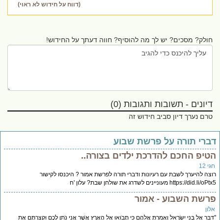
(דווח על חידוש לא ראוי)
חולק? מסכים? יש לך מה להוסיף? חווה דעתך על החידוש!
דיונים - תשובות ותגובות (0)
טרם נערך דיון סביב חידוש זה
ברי תורה על פרשת שבוע
טיפ החכם להדרכת ילדים בצורה..
י 12
צה להיערך לשבת עם רעיונות ודברי תורה לפרשת אמור ? היכנסו לקישור
https://did.li/ מעוניינים לשדרג את שולחן שבת? עלון 'ח
רשת השבוע - אמור
לון
ּבֵּר אֶל בְּנֵי יִשְׂרָאֵל וְאָמַרְתָּ אֲלֵהֶם כִּי תָבֹואוּ אֶל הָאָרֶץ אֲשֶׁר אֲנִי נֹתֵן לָכֶם וּקְצַרְתֶּם אֶת