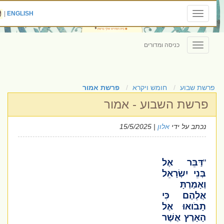
|
ENGLISH
Toggle
navigation
כניסה ומדורים
Toggle
navigation
פרשת שבוע
חומש ויקרא
פרשת אמור
פרשת השבוע - אמור
נכתב על ידי
אלון
| 15/5/2025
"
דַּבֵּר אֶל
בְּנֵי יִשְׂרָאֵל
וְאָמַרְתָּ
אֲלֵהֶם כִּי
תָבֹואוּ אֶל
הָאָרֶץ אֲשֶׁר