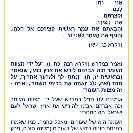
אֲנִי נֹתֵן
לָכֶם
וּקְצַרְתֶּם
אֶת קְצִירָהּ
וַהֲבֵאתֶם אֶת עֹמֶר רֵאשִׁית קְצִירְכֶם אֶל הַכֹּהֵן.
וְהֵנִיף אֶת הָעֹמֶר לִפְנֵי ה'
".
(ויקרא כג, י-יא)
נאמר במדרש
(ויקרא רבה, כח, ו)
: "
על ידי מצוות
העומר זכה אברהם לירש את ארץ כנען, שנאמר
(בראשית יז, ח)
: 'וְנָתַתִּי לְךָ וּלְזַרְעֲךָ אַחֲרֶיךָ', על
מנת
(שם, ט)
: 'וְאַתָּה אֶת בְּרִיתִי תִשְׁמֹר', ואיזה -
זה מצוות העומר
".
אומרים לנו חז"ל במדרש שעל ידי מצוות העומר
זכה אברהם אבינו להוריש את ארץ ישראל לעם
ישראל, מה המסר?
העומר הוא של שעורים, מאכל בהמה, כמו שאמרו
במנחת סוטה שהיא של שעורים
(משנה סוטה, פרק