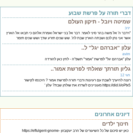
ברי תורה על פרשת שבוע
מיטה ויובל - תיקון העולם
יב
ידבר ה' אל משה בהר סיני לאמר. דבר אל בני ישראל ואמרת אלהם כי תבאו אל הארץ
ר אני נתן לכם ושבתה הארץ שבת לה'. שש שנים תזרע שדך ושש שנים תזמר
לון "אברהם יגל" ל..
avi
ון "אברהם יגל" לפרשת "אמור" תשפ"ה - לחץ כאן להורדה
ליון תורתך שאלתי לפרשת אמור..
י 12
צה להיערך לשבת עם רעיונות ודברי תורה לפרשת אמור ? היכנסו לקישור
https://did.li/ מעוניינים לשדרג את שולחן שבת? עלון '
יונים אחרונים
חינוך ילדים
כאן יש סיכום של כל השיעורים של הרב יעקובזון https://effulgent-gnome-