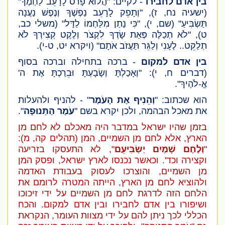
בין אדם לחבירו
- לקיים: "הֲלוֹא פָרֹס לָרָעֵב לַחְמֶךָ"
(ישעיה נח, ז)
, "וְתָפֵק לָרָעֵב נַפְשֶׁךָ וְנֶפֶשׁ נַעֲנָה
תַּשְׂבִּיעַ"
(שם, י)
, "כִּי נָתַן מִלַּחְמוֹ לַדָּל"
(משלי כב,
ט)
, "לֹא תְכַלֶּה פְּאַת שָׂדְךָ לִקְצֹר וְלֶקֶט קְצִירְךָ לֹא
תְלַקֵּט.. לֶעָנִי וְלַגֵּר תַּעֲזֹב אֹתָם"
(ויקרא יט, ט-י)
.
בין אדם למקום
- ברכה בתחילה וברכה בסוף
(דברים ח, י)
: "וְאָכַלְתָּ וְשָׂבָעְתָּ וּבֵרַכְתָּ אֶת ה'
אֱ-לֹהֶיךָ".
הוא שכתוב: "
וְהֵנִיף אֶת הָעֹמֶר
" - להניף ולהעלות
את מאכל הבהמה, ולכן יקרא בשם "
עֹמֶר הַתְּנוּפָה
".
בזמן שהיו ישראל במדבר היה מאכלם לא לחם מן
הארץ, אלא לחם מן השמיים, המן
(תהלים קה, מ)
:
"
וְלֶחֶם שָׁמַיִם יַשְׂבִּיעֵם
", לא התעסקו בזריעה
וקצירה וכד'. וכאשר נכנסו לארץ ישראל, ופסק המן
מן השמיים, והוצרכו לעסוק בעבודת האדמה
ולהוציא לחם מן הארץ, הייתה המטרה לרומם את
הלחם הזה לדרגת לחם מן השמיים על ידי זיכוכו
ושיפורו בין אדם לחבירו ובין אדם למקום. והכח
הכללי לכך ניתן להם על ידי מצוות העומר, הנקראת