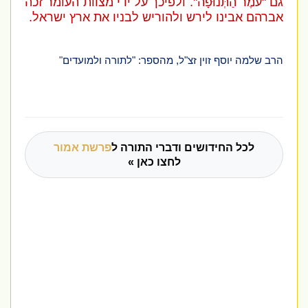
גם "עֹמֶר הַתְּנוּפָה". ולפיכך על ידי מצוות העומר זכה
אברהם אבינו לירש ולהוריש לבניו את ארץ ישראל.
הרב שלמה יוסף זוין זצ"ל, מהספר: "לתורה ולמועדים
"
לכל החידושים ודברי התורה ל
פרשת אמור
לחצו כאן »