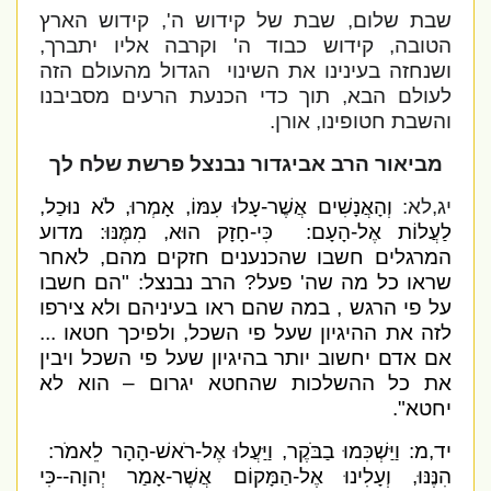
שבת שלום, שבת של קידוש ה', קידוש הארץ
הטובה, קידוש כבוד ה' וקרבה אליו יתברך,
ושנחזה בעינינו את השינוי
הגדול מהעולם הזה
לעולם הבא, תוך כדי הכנעת הרעים מסביבנו
והשבת חטופינו, אורן.
מביאור הרב אביגדור נבנצל פרשת שלח לך
יג,לא:
וְהָאֲנָשִׁים אֲשֶׁר-עָלוּ עִמּוֹ, אָמְרוּ, לֹא נוּכַל,
לַעֲלוֹת אֶל-הָעָם: כִּי-חָזָק הוּא, מִמֶּנּוּ: מדוע
המרגלים חשבו שהכנענים חזקים מהם, לאחר
שראו כל מה שה' פעל? הרב נבנצל: "הם חשבו
על פי הרגש , במה שהם ראו בעיניהם ולא צירפו
לזה את ההיגיון שעל פי השכל, ולפיכך חטאו ...
אם אדם יחשוב יותר בהיגיון שעל פי השכל ויבין
את כל ההשלכות שהחטא יגרום – הוא לא
יחטא".
יד,מ: וַיַּשְׁכִּמוּ בַבֹּקֶר, וַיַּעֲלוּ אֶל-רֹאשׁ-הָהָר לֵאמֹר:
הִנֶּנּוּ, וְעָלִינוּ אֶל-הַמָּקוֹם אֲשֶׁר-אָמַר יְהוָה--כִּי