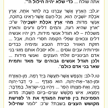
אתה שולח ...
כדי שלא יהיה חילול ה'
".
יג,לב: הָאָרֶץ אֲשֶׁר עָבַרְנוּ בָהּ לָתוּר אֹתָהּ, אֶרֶץ
אֹכֶלֶת יוֹשְׁבֶיהָ הִוא, וְכָל-הָעָם אֲשֶׁר-רָאִינוּ בְתוֹכָהּ,
אַנְשֵׁי מִדּוֹת:
מהי אֶרֶץ אֹכֶלֶת יוֹשְׁבֶיהָ
? ש"כ:
"ארץ שהיא רעה, והמים דלים ורעים והארץ
משכלת – לא תגדל אנשי מידות, רק יהיו אנשיה
דלים ונכאים שפלי הקומה חסרי הכוח, אבל ...
חזקת האוויר כבידת הטבע ומימיה כבדים
ופירותיה עבים וגסים ... ולא יסבלו אותם מזגי בני
אדם הבינוניים זולתי הענקים
ואנשי מידות ...
ולכן תגדל אנשים גבוהים עד מאד ותמית
שאר בני אדם כולם
".
טו,ל-לב: וְהַנֶּפֶשׁ אֲשֶׁר-תַּעֲשֶׂה בְּיָד רָמָה, מִן-הָאֶזְרָח
וּמִן-הַגֵּר--אֶת-יְהוָה, הוּא מְגַדֵּף ... כִּי דְבַר-יְהוָה
בָּזָה, וְאֶת-מִצְוָתוֹ הֵפַר ... וַיִּהְיוּ בְנֵי-יִשְׂרָאֵל, בַּמִּדְבָּר;
וַיִּמְצְאוּ, אִישׁ מְקֹשֵׁשׁ עֵצִים--בְּיוֹם הַשַּׁבָּת: מדוע
הסמיכות בין פרשת המגדף את ה' לפרשת
מקושש העצים
בשבת? ש"כ: "לומר
שחילול