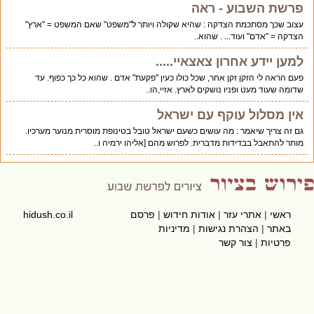
פרשת השבוע - ראה
עצוב שכך מסתכמת הצדקה : שהיא שקולה ויותר ל"משפט" שאם המשפט = "ארץ"
הצדקה = "אדם" ועוד... . שהוא..
למען יידע אחרון צאצאיי.....
פעם הראה לי הזקן זקן אחר, שכל כולו כעין "פקעת" אדם . שהוא כל כך כפוף. עד
שדומה שעוד מעט ופניו נושקים לארץ. אזיי,הו..
אין מסלול עוקף עם ישראל
גם זה צריך שיאמר : מה עושים כשעם ישראל טובל בטינופת מוסרית מנוער מערכיו.
מותר להתאבל בבדידות מדברית. לפרוש מהם [אליהו ירמיה ו..
ראשי
|
אתרי עזר
|
אודות חידוש
|
פרסם
hidush.co.il
באתר
|
הצהרת נגישות
|
מדיניות
פרטיות
|
צור קשר