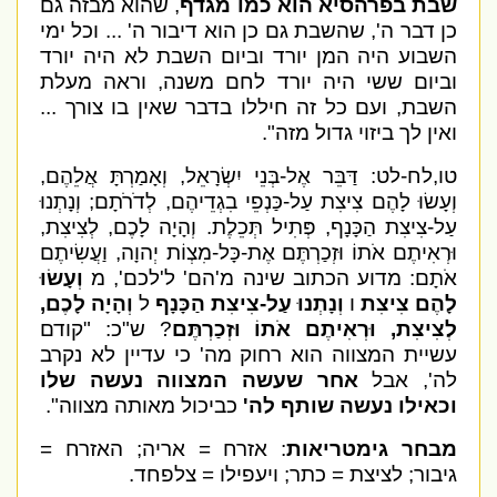
שבת בפרהסיא הוא כמו מגדף
, שהוא מבזה גם
כן דבר ה', שהשבת גם כן הוא דיבור ה' ... וכל ימי
השבוע היה המן יורד וביום השבת לא היה יורד
וביום ששי היה יורד לחם משנה, וראה מעלת
השבת, ועם כל זה חיללו בדבר שאין בו צורך ...
ואין לך ביזוי גדול מזה".
טו,לח-לט: דַּבֵּר אֶל-בְּנֵי יִשְׂרָאֵל, וְאָמַרְתָּ אֲלֵהֶם,
וְעָשׂוּ לָהֶם צִיצִת עַל-כַּנְפֵי בִגְדֵיהֶם, לְדֹרֹתָם; וְנָתְנוּ
עַל-צִיצִת הַכָּנָף, פְּתִיל תְּכֵלֶת. וְהָיָה לָכֶם, לְצִיצִת,
וּרְאִיתֶם אֹתוֹ וּזְכַרְתֶּם אֶת-כָּל-מִצְו‍ֹת יְהוָה, וַעֲשִׂיתֶם
אֹתָם: מדוע הכתוב שינה מ'הם' ל'לכם', מ
וְעָשׂוּ
לָהֶם צִיצִת
ו
וְנָתְנוּ עַל-צִיצִת הַכָּנָף
ל
וְהָיָה לָכֶם,
לְצִיצִת, וּרְאִיתֶם אֹתוֹ וּזְכַרְתֶּם
? ש"כ: "קודם
עשיית המצווה הוא רחוק מה' כי עדיין לא נקרב
לה', אבל
אחר שעשה המצווה נעשה שלו
וכאילו נעשה שותף לה'
כביכול מאותה מצווה".
מבחר גימטריאות
: אזרח = אריה; האזרח =
גיבור; לציצת = כתר; ויעפילו = צלפחד.