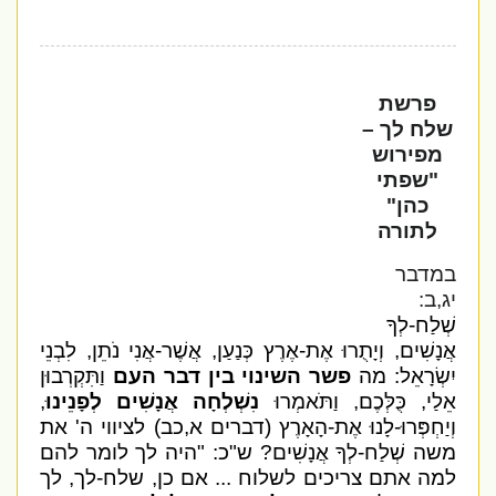
פרשת
שלח לך –
מפירוש
"שפתי
כהן"
לתורה
במדבר
יג,ב:
שְׁלַח-לְךָ
אֲנָשִׁים, וְיָתֻרוּ אֶת-אֶרֶץ כְּנַעַן, אֲשֶׁר-אֲנִי נֹתֵן, לִבְנֵי
יִשְׂרָאֵל: מה
פשר
השינוי בין דבר העם
וַתִּקְרְבוּן
אֵלַי, כֻּלְּכֶם, וַתֹּאמְרוּ
נִשְׁלְחָה אֲנָשִׁים לְפָנֵינוּ
,
וְיַחְפְּרוּ-לָנוּ אֶת-הָאָרֶץ (דברים א,כב) לציווי ה' את
משה שְׁלַח-לְךָ אֲנָשִׁים? ש"כ: "היה לך לומר להם
למה אתם צריכים לשלוח ... אם כן, שלח-לך, לך