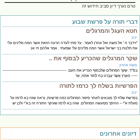
טרם נערך דיון סביב חידוש זה
ברי תורה על פרשת שבוע
טא העגל והמרגלים
יב
ידבר ה ' אל משה ואל אהרן לאמר . עד מתי לעדה הרעה הזאת אשר המה מלינים עלי
 תלנות בני ישראל אשר המה מלינים עלי שמעתי . אמר אלהם חי אנ
קר המרגלים שהכריע לבסוף את ..
שה אהרון
"ד. שקר המרגלים שלבסוף הכריע את העם. ---------------------------------------------------
--- הָאָרֶץ אֲשֶׁר עָבַרְנוּ בָהּ לָתוּר אֹתָהּ, אֶר
פרשיות בשלח לך כרמז לתורה
יב
רשת שלח לך מובאים לאחר סיפור המרגלים כמה פרשיות, נראה שזה בא לרמז על
לת א"י – ההיפך ממעשה המרגלים. שזה בא לרמז שעיקר התורה זה בא"י ולכן יש
יונים אחרונים