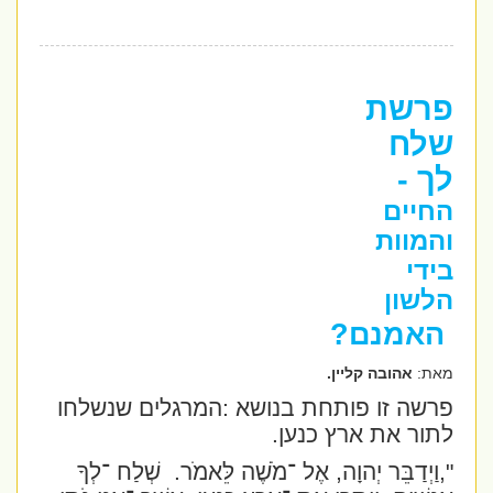
פרשת
שלח
לך -
החיים
והמוות
בידי
הלשון
האמנם?
מאת:
אהובה קליין.
פרשה זו פותחת בנושא :המרגלים שנשלחו
לתור את ארץ כנען.
",וַיְדַבֵּר יְהוָה, אֶל ־מֹשֶׁה לֵּאמֹר.
שְׁלַח ־לְךָ