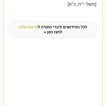
]
משלי י"ח, כ"א]
לכל החידושים ודברי התורה ל
פרשת שלח
לחצו כאן »