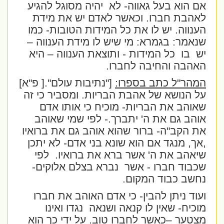
אם הוא בעל גאווה- לא
יהיה מסוגל להגיע
לאהבת חברו. וכאשר לאדם יש את מידת
הענווה. יש לו את כל המידות הטובות- כמו
שנאמר: בגמרא: מי שיש לו מידת הענווה –
יש
בו
כל המידות - ותוצאת הענווה – היא
האהבה והחיבה לחברו.
המהר"ל כתב בספרו:
["נתיבות עולם".[ פ"א]
על הנושא של אהבת הבריות. ומסביר כי זה
שאוהב את הבריות- מוכיח כי אותו אדם
אוהב גם את ה' יתברך.- לפי שמי שאוהב
את הקב"ה- ברור שהוא אוהב גם את ברואיו
,אך, מנגד אם הוא שונא בני אדם- לא יתכן
שיאהב את ה' אשר ברא את ברואיו.
לפי
שכבוד חברו - אשר
נברא בצלם אלוקים-
נחשב כבוד המקום.
ועוד ניתן להבין- כי אדם האוהב את חברו
מוכיח- שאין לו קנאה ושנאה
נגדו ואינו
מצטער –כאשר לחברו טוב. על ידי כך הוא