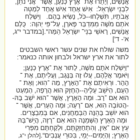
אֲנָשִׁים, וְיָתֻרוּ אֶת ־אֶרֶץ כְּנַעַן, אֲשֶׁר ־אֲנִי נֹתֵן,
לִבְנֵי יִשְׂרָאֵל:
אִישׁ אֶחָד אִישׁ אֶחָד לְמַטֵּה
אֲבֹתָיו, תִּשְׁלָחוּ--כֹּל, נָשִׂיא בָהֶם.
וַיִּשְׁלַח
אֹתָם מֹשֶׁה מִמִּדְבַּר פָּארָן, עַל־פִּי יְהוָה:
כֻּלָּם
אֲנָשִׁים, רָאשֵׁי בְנֵי־ יִשְׂרָאֵל הֵמָּה".
[במדבר י"ג,
א'- ד']
משה שולח את שנים עשר ראשי השבטים
לתור את ארץ ישראל ולבחון אותה כנאמר:
"וַיִּשְׁלַח אֹתָם מֹשֶׁה, לָתוּר אֶת ־אֶרֶץ כְּנָעַן;
וַיֹּאמֶר אֲלֵהֶם, עֲלוּ זֶה בַּנֶּגֶב, וַעֲלִיתֶם, אֶת ־
הָהָר. וּרְאִיתֶם אֶת ־הָאָרֶץ, מַה ־הִוא; וְאֶת ־
הָעָם, הַיֹּשֵׁב עָלֶיהָ--הֶחָזָק הוּא הֲרָפֶה, הַמְעַט
הוּא אִם ־רָב. וּמָה הָאָרֶץ, אֲשֶׁר ־הוּא יֹשֵׁב בָּהּ-
-הֲטוֹבָה הִוא, אִם ־רָעָה; וּמָה הֶעָרִים, אֲשֶׁר ־
הוּא יוֹשֵׁב בָּהֵנָּה הַבְּמַחֲנִים, אִם בְּמִבְצָרִים.
וּמָה הָאָרֶץ הַשְּׁמֵנָה הִוא אִם ־רָזָה, הֲיֵשׁ־בָּהּ
עֵץ אִם ־אַיִן, וְהִתְחַזַּקְתֶּם, וּלְקַחְתֶּם מִפְּרִי
הָאָרֶץ; וְהַיָּמִים--יְמֵי, בִּכּוּרֵי עֲנָבִים".
[להלן י"ג,