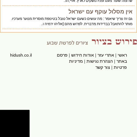
שדומה שעוד מעט ופניו נושקים לארץ. אזיי,הו..
אין מסלול עוקף עם ישראל
גם זה צריך שיאמר : מה עושים כשעם ישראל טובל בטינופת מוסרית מנוער מערכיו.
מותר להתאבל בבדידות מדברית. לפרוש מהם [אליהו ירמיה ו..
ראשי
|
אתרי עזר
|
אודות חידוש
|
פרסם
hidush.co.il
באתר
|
הצהרת נגישות
|
מדיניות
פרטיות
|
צור קשר