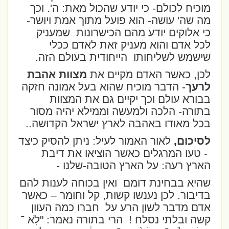
מוכיח לכולם- כי יודע שהכול מאת: ה'. וכך
מה שה' עושה- הוא פועל מתוך אמת ויושר-
כי אלוקים יודע מהם הכישרונות
שמעניק
לכל אדם והוא מעניק זאת לאדם ככלי
שישמש לשליחותו
הייחודית בעולם הזה.
לכן, כאשר האדם מקיים את
מצוות אהבת
לרעך
- הדבר מוכיח שהוא בעל אמונה חזקה
בבורא עולם וכך יקיים גם את המצוות
בתורה- הלכה ולמעשה וממילא יהיה מסור
בכל מאודו באהבה לארץ ישראל הקדושה..
לסיכום,
לאור האמור לעיל: ניתן להסיק כיצד
- טעו המרגלים כאשר הוציאו את דיבת
הארץ רעה: על הארץ הטובה-שלנו -
שהיא בבחינת דומם
ואין בכוחה לענות להם
בדיבור. לכן נענשו קשות, קל וחומר – כאשר
אדם מדבר לשון הרע על
חברו כמה העוון
קשה ובלתי נסלח !
הרי בתורה נאמר:
"לֹֽא ־