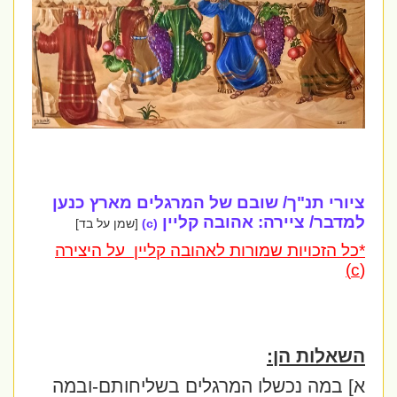
ציורי תנ"ך/ שובם של המרגלים מארץ כנען
למדבר/ ציירה: אהובה קליין
(c)
[שמן על בד]
*כל הזכויות שמורות לאהובה קליין על היצירה
(c)
השאלות הן:
א] במה נכשלו המרגלים בשליחותם-ובמה