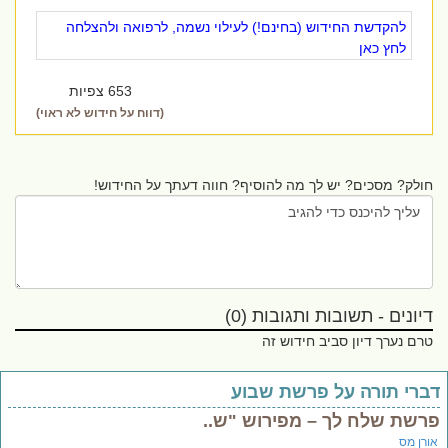
להקדשת החידוש (בחינם!) לעילוי נשמה, לרפואה ולהצלחה
לחץ כאן
653 צפיות
(דווח על חידוש לא ראוי)
חולק? מסכים? יש לך מה להוסיף? חווה דעתך על החידוש!
דיונים - תשובות ותגובות (0)
טרם נערך דיון סביב חידוש זה
ברי תורה על פרשת שבוע
רשת שלח לך – מפירוש "ש..
ורן מס