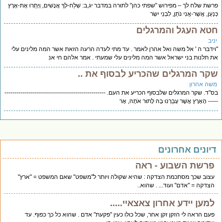
שת שלח לך – מפירוש "שפתי כהן" לתורה במדבר יג,ב: שְׁלַח-לְךָ אֲנָשִׁים, וְיָתֻרוּ אֶת-אֶרֶץ
נַעַן, אֲשֶׁר-אֲנִי נֹתֵן, לִבְנֵי יִשְׂר
טא העגל והמרגלים
יב
ידבר ה ' אל משה ואל אהרן לאמר . עד מתי לעדה הרעה הזאת אשר המה מלינים עלי
 תלנות בני ישראל אשר המה מלינים עלי שמעתי . אמר אלהם חי אנ
קר המרגלים שהכריע לבסוף את ..
שה אהרון
"ד. שקר המרגלים שלבסוף הכריע את העם. ---------------------------------------------------
--- הָאָרֶץ אֲשֶׁר עָבַרְנוּ בָהּ לָתוּר אֹתָהּ, אֶר
יונים אחרונים
פרשת השבוע - ראה
עצוב שכך מסתכמת הצדקה : שהיא שקולה ויותר ל"משפט" שאם המשפט = "ארץ"
הצדקה = "אדם" ועוד... . שהוא..
למען יידע אחרון צאצאיי.....
פעם הראה לי הזקן זקן אחר, שכל כולו כעין "פקעת" אדם . שהוא כל כך כפוף. עד