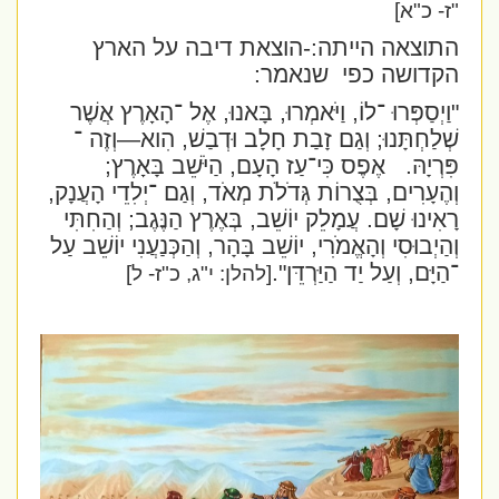
"ז- כ"א]
התוצאה הייתה:-הוצאת דיבה על הארץ
הקדושה כפי
שנאמר:
"וַיְסַפְּרוּ ־לוֹ, וַיֹּאמְרוּ, בָּאנוּ, אֶל ־הָאָרֶץ אֲשֶׁר
שְׁלַחְתָּנוּ; וְגַם זָבַת חָלָב וּדְבַשׁ, הִוא—וְזֶה ־
פִּרְיָהּ.
אֶפֶס כִּי־עַז הָעָם, הַיֹּשֵׁב בָּאָרֶץ;
וְהֶעָרִים, בְּצֻרוֹת גְּדֹלֹת מְאֹד, וְגַם ־יְלִדֵי הָעֲנָק,
רָאִינוּ שָׁם. עֲמָלֵק יוֹשֵׁב, בְּאֶרֶץ הַנֶּגֶב; וְהַחִתִּי
וְהַיְבוּסִי וְהָאֱמֹרִי, יוֹשֵׁב בָּהָר, וְהַכְּנַעֲנִי יוֹשֵׁב עַל
־הַיָּם, וְעַל יַד הַיַּרְדֵּן".
[להלן: י"ג, כ"ז- ל]