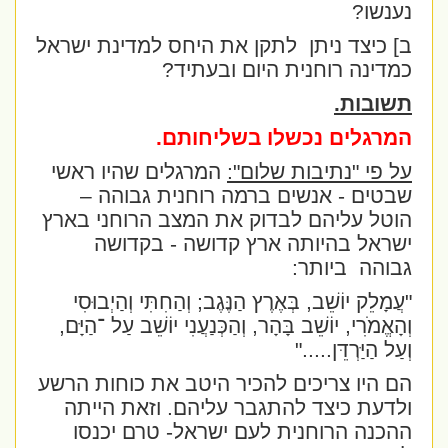
נענשו?
ב] כיצד ניתן
לתקן את היחס למדינת ישראל
כמדינה רוחנית היום ובעתיד?
תשובות.
המרגלים נכשלו בשליחותם.
על פי "נתיבות שלום":
המרגלים שהיו ראשי
שבטים - אנשים ברמה רוחנית גבוהה –
הוטל עליהם לבדוק את המצב הרוחני בארץ
ישראל בהיותה ארץ קדושה - בקדושה
גבוהה
ביותר:
"עֲמָלֵק יוֹשֵׁב, בְּאֶרֶץ הַנֶּגֶב; וְהַחִתִּי וְהַיְבוּסִי
וְהָאֱמֹרִי, יוֹשֵׁב בָּהָר, וְהַכְּנַעֲנִי יוֹשֵׁב עַל ־הַיָּם,
וְעַל הַיַּרְדֵּן.
...."
הם היו צריכים להכיר היטב את כוחות הרשע
ולדעת כיצד להתגבר עליהם. וזאת הייתה
ההכנה הרוחנית לעם ישראל- טרם יכנסו