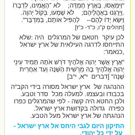
"וַיִּמְאֲסוּ, בְּאֶרֶץ חֶמְדָּה;
לֹא ־הֶאֱמִינוּ, לִדְבָרוֹ
.וַיֵּרָגְנוּ בְאָהֳלֵיהֶם;
לֹא שָׁמְעוּ, בְּקוֹל יְהוָה.
וַיִּשָּׂא יָדוֹ לָהֶם--
לְהַפִּיל אוֹתָם, בַּמִּדְבָּר".
[תהלים ק"ו, כ"ד- כ"ז]
לכן עיקר
חטאם של המרגלים
היה :שלא
התייחסו לדרגה העילאית של ארץ ישראל
,כנאמר:
"אֶרֶץ אֲשֶׁר יְהוָה אֱלֹהֶיךָ דֹּרֵשׁ אֹתָהּ תָּמִיד עֵינֵי
יְהוָה אֱלֹהֶיךָ בָּהּ מֵרֵשִׁית הַשָּׁנָה וְעַד אַחֲרִית
שָׁנָה
" [דברים
י"א, י"ב]
ההנהגה של
ארץ ישראל מסורה בידי הקב"ה
בכבודו ובעצמו. למעלה מכל
סדר וטבע.
ולכן החטא היה קשה - לפי שהמרגלים כפרו
כפירה
גדולה בקדושת ארץ ישראל.
הנהגתה של ארץ ישראל מעל הטבע.
התיקון היום לגבי היחס אל ארץ ישראל -
על ידי כל יהודי.