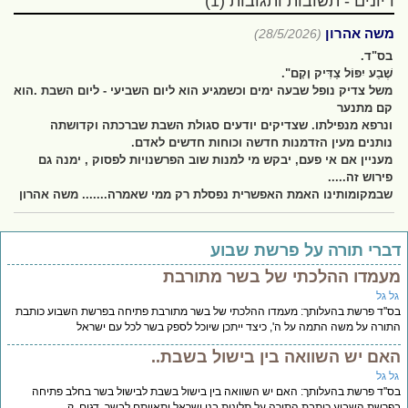
דיונים - תשובות ותגובות (1)
משה אהרון
(28/5/2026)
בס"ד.
שֶׁבַע יִפּוֹל צַדִּיק וָקָם".
משל צדיק נופל שבעה ימים וכשמגיע הוא ליום השביעי - ליום השבת .הוא
קם מתנער
ונרפא מנפילתו. שצדיקים יודעים סגולת השבת שברכתה וקדושתה
נותנים מעין הזדמנות חדשה וכוחות חדשים לאדם.
מעניין אם אי פעם, יבקש מי למנות שוב הפרשנויות לפסוק , ימנה גם
פירוש זה.....
שבמקומותינו האמת האפשרית נפסלת רק ממי שאמרה....... משה אהרון
ברי תורה על פרשת שבוע
עמדו ההלכתי של בשר מתורבת
ל גל
''ד פרשת בהעלותך: מעמדו ההלכתי של בשר מתורבת פתיחה בפרשת השבוע כותבת
ורה על משה התמה על ה', כיצד ייתכן שיוכל לספק בשר לכל עם ישראל
אם יש השוואה בין בישול בשבת..
ל גל
''ד פרשת בהעלותך: האם יש השוואה בין בישול בשבת לבישול בשר בחלב פתיחה
רשת השבוע כותבת התורה על תלונות בני ישראל ותאוותם לבשר, דגים, ק