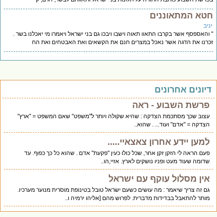
טא המתאוננים
יב
והאספסף אשר בקרבו התאוו תאוה וישבו ויבכו גם בני ישראל ויאמרו מי יאכלנו בשר .
רנו את הדגה אשר נאכל במצרים חנם את הקשאים ואת האבטחים ואת הח
יונים אחרונים
פרשת השבוע - ראה
עצוב שכך מסתכמת הצדקה : שהיא שקולה ויותר ל"משפט" שאם המשפט = "ארץ"
הצדקה = "אדם" ועוד... . שהוא..
למען יידע אחרון צאצאיי.....
פעם הראה לי הזקן זקן אחר, שכל כולו כעין "פקעת" אדם . שהוא כל כך כפוף. עד
שדומה שעוד מעט ופניו נושקים לארץ. אזיי,הו..
אין מסלול עוקף עם ישראל
גם זה צריך שיאמר : מה עושים כשעם ישראל טובל בטינופת מוסרית מנוער מערכיו.
מותר להתאבל בבדידות מדברית. לפרוש מהם [אליהו ירמיה ו..