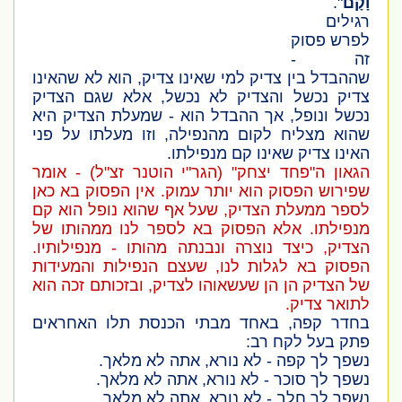
וָקָם
".
רגילים
לפרש פסוק
זה -
שההבדל בין צדיק למי שאינו צדיק, הוא לא שהאינו
צדיק נכשל והצדיק לא נכשל, אלא שגם הצדיק
נכשל ונופל, אך ההבדל הוא - שמעלת הצדיק היא
שהוא מצליח לקום מהנפילה, וזו מעלתו על פני
האינו צדיק שאינו קם מנפילתו.
הגאון ה"פחד יצחק" (הגר"י הוטנר זצ"ל) - אומר
שפירוש הפסוק הוא יותר עמוק. אין הפסוק בא כאן
לספר ממעלת הצדיק, שעל אף שהוא נופל הוא קם
מנפילתו. אלא הפסוק בא לספר לנו ממהותו של
הצדיק, כיצד נוצרה ונבנתה מהותו - מנפילותיו.
הפסוק בא לגלות לנו, שעצם הנפילות והמעידות
של הצדיק הן הן שעשאוהו לצדיק, ובזכותם זכה הוא
לתואר צדיק.
בחדר קפה, באחד מבתי הכנסת תלו האחראים
פתק בעל לקח רב:
נשפך לך קפה - לא נורא, אתה לא מלאך.
נשפך לך סוכר - לא נורא, אתה לא מלאך.
נשפך לך חלב - לא נורא, אתה לא מלאך.