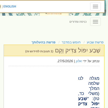
|
ENGLISH
Toggle
navigation
כניסה ומדורים
Toggle
navigation
פרשת שבוע
חומש במדבר
פרשת בהעלותך
שֶׁבַע יִפּוֹל צַדִּיק וָקָם
(1 תגובות לחידוש זה)
נכתב על ידי
אלון
| 27/5/2026
מגלה לנו
שלמה
המלך
(משלי כד,
טז)
:
"
שֶׁבַע
יִפּוֹל צַדִּיק